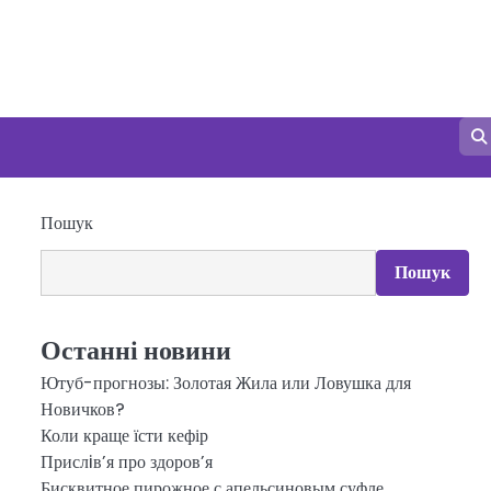
Пошук
Пошук
Останні новини
Ютуб-прогнозы: Золотая Жила или Ловушка для
Новичков?
Коли краще їсти кефір
Прислiв’я про здоров’я
Бисквитное пирожное с апельсиновым суфле