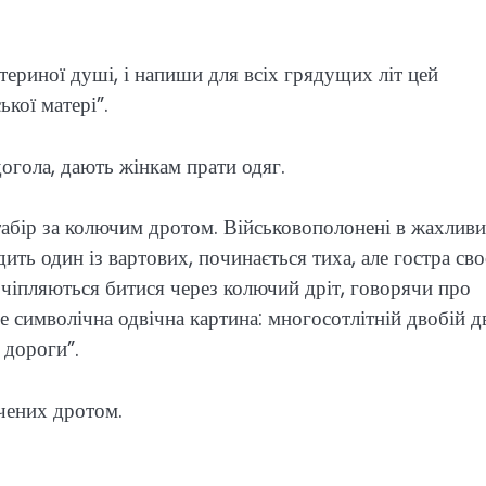
териної душі, і напиши для всіх грядущих літ цей
кої матері”.
огола, дають жінкам прати одяг.
а табір за колючим дротом. Військовополонені в жахлив
ить один із вартових, починається тиха, але гостра св
чіпляються битися через колючий дріт, говорячи про
“Це символічна одвічна картина: многосотлітній двобій 
 дороги”.
чених дротом.