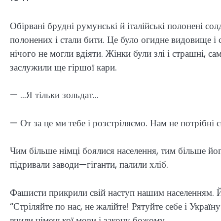
Обірвані брудні румунські й італійські полонені со
полонених і стали бити. Це було огидне видовище і с
нічого не могли вдіяти. Жінки були злі і страшні, с
заслужили ще гіршої кари.
— …Я тільки зольдат…
— От за це ми тебе і розстріляємо. Нам не потрібні 
Чим більше німці боялися населення, тим більше йо
підривали заводи—гіганти, палили хліб.
Фашисти прикрили свій наступ нашим населенням. Й
“Стріляйте по нас, не жалійте! Рятуйте себе і Украї
вчили німецької мови і закону божому.