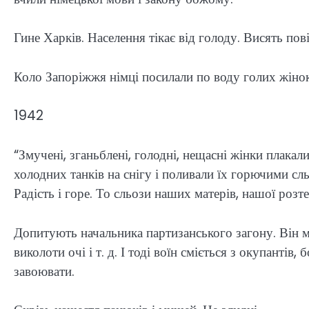
Гине Харків. Населення тікає від голоду. Висять пов
Коло Запоріжжя німці посилали по воду голих жінок
1942
“Змучені, зганьблені, голодні, нещасні жінки плакал
холодних танків на снігу і поливали їх горючими сль
Радість і горе. То сльози наших матерів, нашої розт
Допитують начальника партизанського загону. Він 
виколоти очі і т. д. І тоді воїн сміється з окупантів,
завоювати.