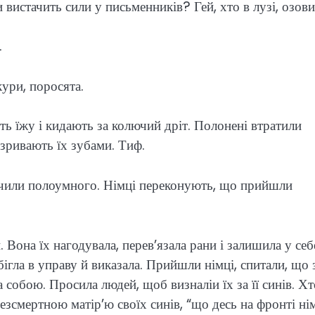
и вистачить сили у письменників? Гей, хто в лузі, озови
.
ури, поросята.
ять їжу і кидають за колючий дріт. Полонені втратили
озривають їх зубами. Тиф.
начили полоумного. Німці переконують, що прийшли
 Вона їх нагодувала, перев’язала рани і залишила у себ
ігла в управу й виказала. Прийшли німці, спитали, що 
а собою. Просила людей, щоб визналіи їх за її синів. Х
безсмертною матір’ю своїх синів, “що десь на фронті ні