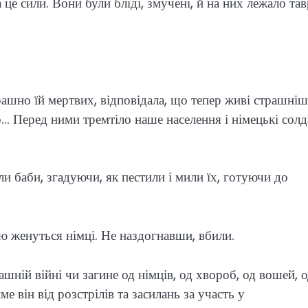
це сили. Вони були бліді, змучені, й на них лежало та
рашно їй мертвих, відповідала, що тепер живі страшніш
р… Перед ними тремтіло наше населення і німецькі солд
ли баби, згадуючи, як пестили і мили їх, готуючи до
нею женуться німці. Не наздогнавши, вбили.
ній війні чи загине од німців, од хвороб, од вошей, 
ме він від розстрілів та засилань за участь у