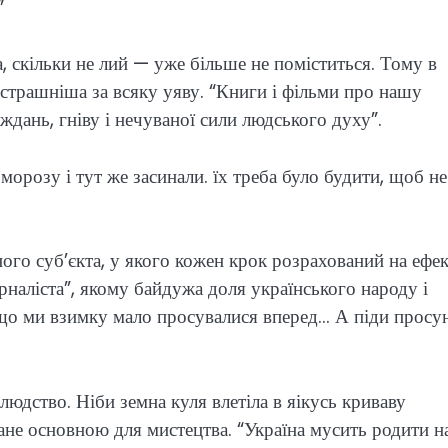
”
 скільки не лий — уже більше не поміститься. Тому в
 страшніша за всяку уяву. “Книги і фільми про нашу
ждань, гніву і нечуваної сили людського духу”.
морозу і тут же засинали. їх треба було будити, щоб не
ого суб’єкта, у якого кожен крок розрахований на ефек
рналіста”, якому байдужа доля українського народу і
 що ми взимку мало просувалися вперед… А піди просу
 людство. Ніби земна куля влетіла в яікусь криваву
тане основною для мистецтва. “Україна мусить родити н