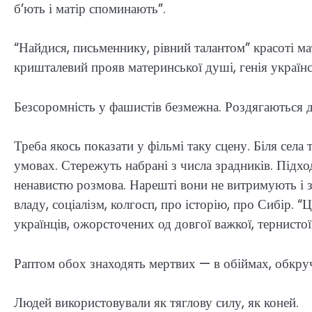
б’ють і матір споминають”.
“Найдися, письменнику, рівний талантом” красоті ма
кришталевий прояв материнської душі, генія українсь
Безсоромність у фашистів безмежна. Роздягаються д
Треба якось показати у фільмі таку сцену. Біля сел
умовах. Стережуть набрані з числа зрадників. Підход
ненавистю розмова. Нарешті вони не витримують і з
владу, соціалізм, колгосп, про історію, про Сибір. 
українців, ожорсточених од довгої важкої, тернистої
Раптом обох знаходять мертвих — в обіймах, обкру
Людей використовували як тяглову силу, як коней.