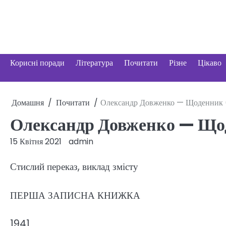
Перейти
до
вмісту
Корисні поради
Література
Почитати
Різне
Цікаво
Домашня
Почитати
Олександр Довженко — Щоденник 
Олександр Довженко — Що
15 Квітня 2021
admin
Стислий переказ, виклад змісту
ПЕРША ЗАПИСНА КНИЖКА
1941