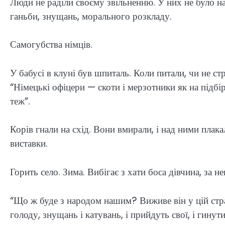
Люди не раділи своєму звільненню. У них не було на 
ганьби, знущань, морального розкладу.
Самогубства німців.
У бабусі в клуні був шпиталь. Коли питали, чи не ст
“Німецькі офіцери — скоти і мерзотники як на підбі
теж”.
Корів гнали на схід. Вони вмирали, і над ними плака
виставки.
Горить село. Зима. Вибігає з хати боса дівчина, за 
“Що ж буде з народом нашим? Виживе він у цій страш
голоду, знущань і катувань, і прийдуть свої, і гинути