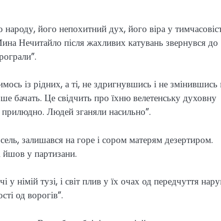
 народу, його непохитний дух, його віра у тимчасовіс
 Мина Нечитайло після жахливих катувань звернувся до
рограли”.
мось із рідних, а ті, не здригнувшись і не змінившись 
рше бачать. Це свідчить про їхню велетенську духовну
о прилюдно. Людей зганяли насильно”.
осель, залишався на горе і сором матерям дезертиром.
 йшов у партизани.
 у німій тузі, і світ плив у їх очах од передчуття нару
сті од ворогів”.