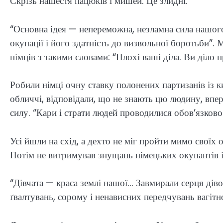
Скрізь нашестя пацюків і мишей. Це злидні.
“Основна ідея — непереможна, незламна сила нашого
окупації і його здатність до визвольної боротьби”.
німців з такими словами: “Плохі ваші діла. Ви діло п
Робили німці очну ставку полонених партизанів із ки
обличчі, відповідали, що не знають цю людину, впе
силу. “Кари і страти людей проводилися обов’язков
Усі йшли на схід, а дехто не міг пройти мимо своїх 
Потім не витримував знущань німецьких окупантів і
“Дівчата — краса землі нашої… Завмирали серця дівочі
ґвалтувань, сорому і ненависних передчувань вагітно