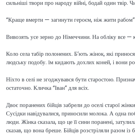
сильніші твори про народу війні, бодай один твір. Ч
“Краще вмерти — загинути героєм, ніж жити рабом”
Вивозять усе зерно до Німеччини. На обліку все — к
Коло села табір полонених. Б’ють жінок, які принос
людську подобу. їм кидають дохлих коней, і вони р
Ніхто в селі не згоджувався бути старостою. Приз
остаточно. Кличка “Іван” для всіх.
Двоє поранених бійців забрели до оселі старої жінки.
Сусідки навідувалися, приносили молока. А одна поб
люди. Жінка сказала, що це її сини поранені, затулил
сказав, що вона бреше. Бійців розстріляли разом із 