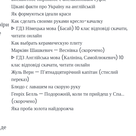
Цікаві факти про Україну на англійській
Як формуються ідеали краси
Как сделать своими руками кресло-качалку
оїри
ᐈ ГДЗ Німецька мова (Басай) 10 клас відповіді скачати,
е
читати онлайн
Как выбрать керамическую плиту
Маркіян Шашкевич — Веснівка (скорочено)
ᐈ ГДЗ Англійська мова (Калініна, Самойлюкевич) 10
клас відповіді скачати, читати онлайн
Жуль Верн — П’ятнадцятирічний капітан (стислий
переказ)
Блюдо с лавашем на скорую руку
Генріх Белль — Подорожній, коли ти прийдеш у Спа…
(скорочено)
Яка проба золота найдорожча
 де