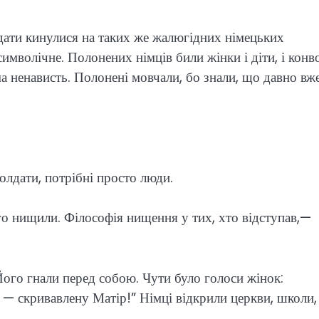
лдати кинулися на таких же жалюгідних німецьких
имволічне. Полонених німців били жінки і діти, і конв
ама ненависть. Полонені мовчали, бо знали, що давно вж
солдати, потрібні просто люди.
го нищили. Філософія нищення у тих, хто відступав,—
ого гнали перед собою. Чути було голоси жінок:
ну — скривавлену Матір!” Німці відкрили церкви, школи,