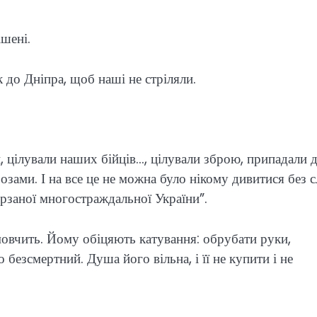
ішені.
 до Дніпра, щоб наші не стріляли.
и, цілували наших бійців…, цілували зброю, припадали 
озами. І на все це не можна було нікому дивитися без сл
ерзаної многостраждальної України”.
мовчить. Йому обіцяють катування: обрубати руки,
 бо безсмертний. Душа його вільна, і її не купити і не