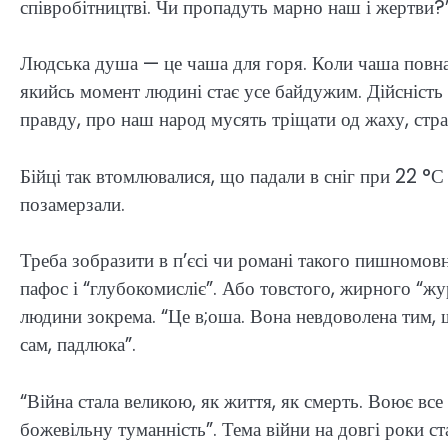
співробітництві. Чи пропадуть марно наш і жертви?
Людська душа — це чаша для горя. Коли чаша повна,
якийсь момент людині стає усе байдужим. Дійсність
правду, про наш народ мусять тріщати од жаху, стра
Бійці так втомлювалися, що падали в сніг при 22 °С 
позамерзали.
Треба зобразити в п’єсі чи романі такого пишномовн
пафос і “глубокомисліє”. Або товстого, жирного “жу
людини зокрема. “Це в;оша. Вона невдоволена тим,
сам, падлюка”.
“Війна стала великою, як життя, як смерть. Воює все
божевільну туманність”. Тема війни на довгі роки с