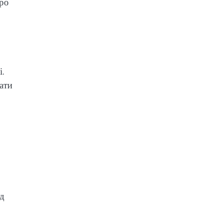
вро
і.
ати
од