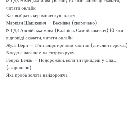
ᐈ ГДЗ Німецька мова (Басай) 10 клас відповіді скачати,
читати онлайн
Как выбрать керамическую плиту
Маркіян Шашкевич — Веснівка (скорочено)
ᐈ ГДЗ Англійська мова (Калініна, Самойлюкевич) 10 клас
відповіді скачати, читати онлайн
Жуль Верн — П’ятнадцятирічний капітан (стислий переказ)
Блюдо с лавашем на скорую руку
Генріх Белль — Подорожній, коли ти прийдеш у Спа…
(скорочено)
Яка проба золота найдорожча