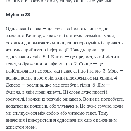
точними та зрозумілими у спілкуванні з оточуючими.
Mykola23
Однозначні слова — це слова, які мають лише одне
значення. Вони дуже важливі в моєму розумінні мови,
оскільки допомагають уникнути непорозумінь і сприяють
ясному сприйняттю інформації. Наведу приклади
однозначних слів: 5. 1. Книга — це предмет, який містить
текст, зображення та інформацію. 2. Сонце — це
найближча до нас зоря, яка надає світло і тепло. 3. Море —
велика водна просторір, який відокремлює материки. 4.
Дерево — рослина, яка має стовбур і гілки. 5. Дім —
будівля, в якій люди живуть. Ці слова дуже прості і
зрозумілі, і кожен їх розуміє однаково. Вони не потребують
додаткових пояснень або тлумачень. Це дуже зручно, коли
ми спілкуємося між собою або читаємо текст. Тому
вивчення і використання однозначних слів є важливим
аспектом мови.