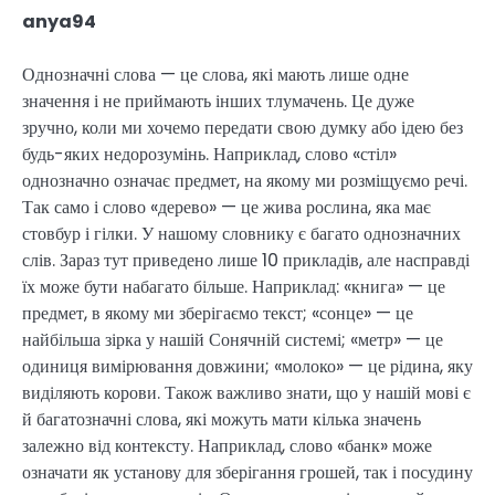
anya94
Однозначні слова — це слова, які мають лише одне
значення і не приймають інших тлумачень. Це дуже
зручно, коли ми хочемо передати свою думку або ідею без
будь-яких недорозумінь. Наприклад, слово «стіл»
однозначно означає предмет, на якому ми розміщуємо речі.
Так само і слово «дерево» — це жива рослина, яка має
стовбур і гілки. У нашому словнику є багато однозначних
слів. Зараз тут приведено лише 10 прикладів, але насправді
їх може бути набагато більше. Наприклад: «книга» — це
предмет, в якому ми зберігаємо текст; «сонце» — це
найбільша зірка у нашій Сонячній системі; «метр» — це
одиниця вимірювання довжини; «молоко» — це рідина, яку
виділяють корови. Також важливо знати, що у нашій мові є
й багатозначні слова, які можуть мати кілька значень
залежно від контексту. Наприклад, слово «банк» може
означати як установу для зберігання грошей, так і посудину