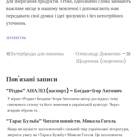
для зберігання продуктів. Отже, однозначні слова займають
важливе місце в нашому мовленні і допомагають нам
передавати свої думки і ідеї зрозуміло і без непотрібних
уточнень.
ЛІТЕРАТУРА
Навігація
Бутерброды для пикника
Олександр Довженко —
Щоденник (скорочено)
записів
Пов'язані записи
“Різдво” АНАЛІЗ (паспорт) – Богдан-Ігор Антонич
У вірші «Різдво» Богдана-Ігоря Антонича автор досліджує тему
святкового сезону та його значення в українській культурі. Через
яскраві образи та…
“Тарас Бульба” Читати повністю. Микола Гоголь
Якщо ви шукаєте захоплюючий і сильний твір української літератури,
зверніть увагу на «Тараса Бульбу» Миколи Гоголя. Ця захоплююча