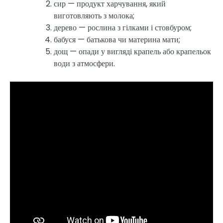
сир — продукт харчування, який
виготовляють з молока;
дерево — рослина з гілками і стовбуром;
бабуся — батькова чи материна мати;
дощ — опади у вигляді крапель або крапельок
води з атмосфери.