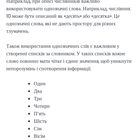
Наприклад, при описі числівників важливо
використовувати однозначні слова. Наприклад, числівник
10 може бути описаний як «десять» або «десятка». Це
однозначні слова, які не дають простору для різних
тлумачень.
Також використання однозначних слів є важливим у
створенні списків за словником. У таких списків кожне
слово повинно мати чітке і єдине значення, щоб уникнути
непорозумінь і спотворення інформації.
Один
Два
Три
Чотири
П’ять
Шість
Сім
Вісім