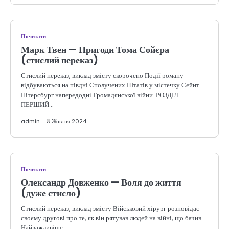
Почитати
Марк Твен — Пригоди Тома Сойєра
(стислий переказ)
Стислий переказ, виклад змісту скорочено Події роману
відбуваються на півдні Сполучених Штатів у містечку Сейнт-
Пітерсбург напередодні Громадянської війни. РОЗДІЛ
ПЕРШИЙ…
admin
3 Жовтня 2024
Почитати
Олександр Довженко — Воля до життя
(дуже стисло)
Стислий переказ, виклад змісту Військовий хірург розповідає
своєму другові про те, як він рятував людей на війні, що бачив.
Найважливіше,…