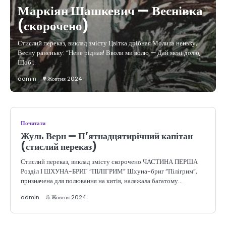
Маркіян Шашкевич — Веснівка
(скорочено)
Стислий переказ, виклад змісту Цвітка дрібная Молила неньку,
Весну раненьку: “Нене рідная! Вволи ми волю — Дай мені долю,
Щоб…
admin
7 Жовтня 2024
Почитати
Жуль Верн — П’ятнадцятирічний капітан
(стислий переказ)
Стислий переказ, виклад змісту скорочено ЧАСТИНА ПЕРША
Розділ І ШХУНА-БРИГ “ПІЛІГРИМ” Шхуна-бриг “Пілігрим”,
призначена для полювання на китів, належала багатому…
admin
6 Жовтня 2024