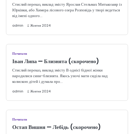
Стислий переказ, виклад змісту Ярослав Стельмах Митькозавр із
Юрківки, або Химера лісового озера Розповідь у творі ведеться
від імені одного…
admin
2 Жовтня 2024
Почитати
Іван Липа — Близнята (скорочено)
Стислий переказ, виклад змісту В однієї бідної жінки
народилися сини-близнята. Якось уночі мати сиділа над
колискою дітей і думала про…
admin
2 Жовтня 2024
Почитати
Остап Вишня — Лебідь (скорочено)