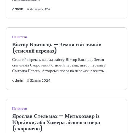
admin
3 Жовтня 2024
Почитати
Віктор Близнець — Земля світлячків
(стислий переказ)
Стислий переказ, виклад змісту Віктор Близнець Земля
світлячків Скорочений стислий переказ, автор переказу:
Світлана Перець. Авторські права на переказ належать…
admin
3 Жовтня 2024
Почитати
Ярослав Стельмах — Митькозавр із
Юрківки, або Химера лісового озера
(скорочено)