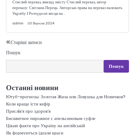
Стислий переказ, виклад змісту Стислий переказ, автор
переказу: Світлана Перець. Авторські права на переказ належать
Укрлібу І Розчудесні місця на…
admin
30 Вересня 2024
Навігація
Старіші записи
Пошук
за
записами
Пошук
Останні новини
Ютуб-прогнозы: Золотая Жила или Ловушка для Новичков?
Коли краще їсти кефір
Прислiв’я про здоров’я
Бисквитное пирожное с апельсиновым суфле
Цікаві факти про Україну на англійській
Як формуються ідеали краси