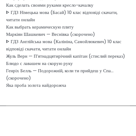
Как сделать своими руками кресло-качалку
ᐈ ГДЗ Німецька мова (Басай) 10 клас відповіді скачати,
читати онлайн
Как выбрать керамическую плиту
Маркіян Шашкевич — Веснівка (скорочено)
ᐈ ГДЗ Англійська мова (Калініна, Самойлюкевич) 10 клас
відповіді скачати, читати онлайн
Жуль Верн — П’ятнадцятирічний капітан (стислий переказ)
Блюдо с лавашем на скорую руку
Генріх Белль — Подорожній, коли ти прийдеш у Спа…
(скорочено)
Яка проба золота найдорожча