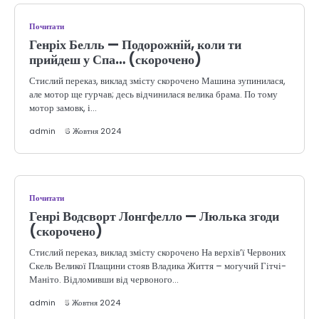
Почитати
Генріх Белль — Подорожній, коли ти
прийдеш у Спа… (скорочено)
Стислий переказ, виклад змісту скорочено Машина зупинилася,
але мотор ще гурчав; десь відчинилася велика брама. По тому
мотор замовк, і…
admin
6 Жовтня 2024
Почитати
Генрі Водсворт Лонгфелло — Люлька згоди
(скорочено)
Стислий переказ, виклад змісту скорочено На верхів’ї Червоних
Скель Великої Плащини стояв Владика Життя – могучий Гітчі-
Маніто. Відломивши від червоного…
admin
5 Жовтня 2024