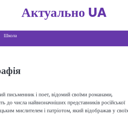
Актуально UA
Школа
рафія
ий письменник і поет, відомий своїми романами,
ить до числа найвизначніших представників російської
ицьким мислителем і патріотом, який відображав у свої