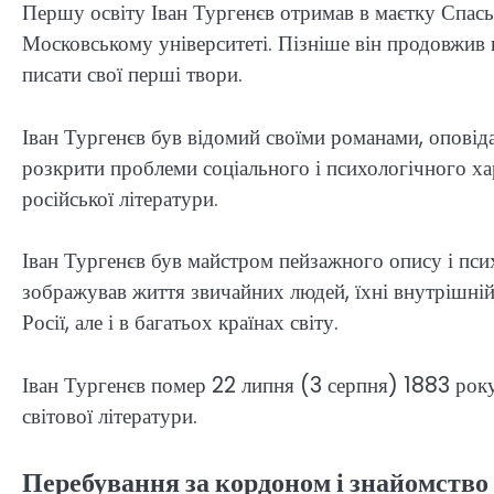
Першу освіту Іван Тургенєв отримав в маєтку Спась
Московському університеті. Пізніше він продовжив 
писати свої перші твори.
Іван Тургенєв був відомий своїми романами, оповіда
розкрити проблеми соціального і психологічного ха
російської літератури.
Іван Тургенєв був майстром пейзажного опису і псих
зображував життя звичайних людей, їхні внутрішній 
Росії, але і в багатьох країнах світу.
Іван Тургенєв помер 22 липня (3 серпня) 1883 року 
світової літератури.
Перебування за кордоном і знайомств