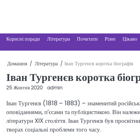
Перейти
до
вмісту
Корисні поради
Література
Почитати
Різне
Цікаво
Домашня
Література
Іван Тургенєв коротка біографія
Іван Тургенєв коротка біог
25 Жовтня 2020
admin
Іван Тургенєв (1818 – 1883) – знаменитий російськ
оповіданнями, п’єсами та публіцистикою. Він належ
літератури XIX століття. Іван Тургенєв був просвітн
творах соціальні проблеми того часу.