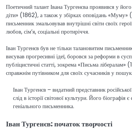
Поетичний талант Івана Тургенєва проявився у його
діти» (1862), а також у збірках оповідань «Муму»
письменник змальовував внутрішні світи своїх героїв
любов, сім’я, соціальні протиріччя.
Іван Тургенєв був не тільки талановитим письменни
висував прогресивні ідеї, боровся за реформи в сус
публіцистичні статті, зокрема «Письма лібералам» 
справжнім путівником для своїх сучасників у пошука
Іван Тургенєв – видатний представник російсько
слід в історії світової культури. Його біографія 
геніального письменника.
Іван Тургенєв: початок творчості