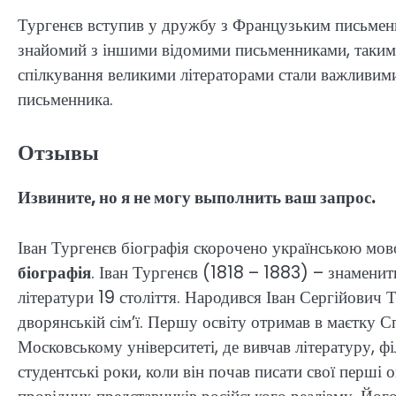
Тургенєв вступив у дружбу з Французьким письменн
знайомий з іншими відомими письменниками, такими 
спілкування великими літераторами стали важливими
письменника.
Отзывы
Извините, но я не могу выполнить ваш запрос.
Іван Тургенєв біографія скорочено українською мово
біографія
. Іван Тургенєв (1818 – 1883) – знаменит
літератури 19 століття. Народився Іван Сергійович 
дворянській сім’ї. Першу освіту отримав в маєтку 
Московському університеті, де вивчав літературу, ф
студентські роки, коли він почав писати свої перші о