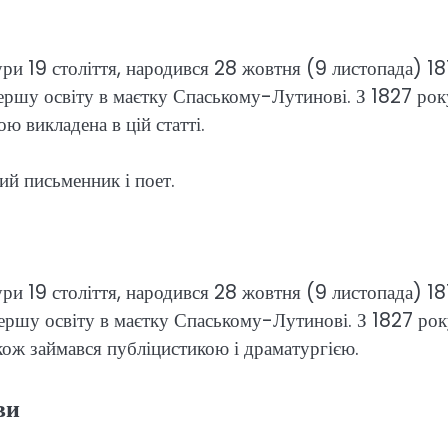
тури 19 століття, народився 28 жовтня (9 листопада) 1
 першу освіту в маєтку Спаському-Лутинові. З 1827 рок
ю викладена в цій статті.
ий письменник і поет.
тури 19 століття, народився 28 жовтня (9 листопада) 1
 першу освіту в маєтку Спаському-Лутинові. З 1827 ро
акож займався публіцистикою і драматургією.
ви