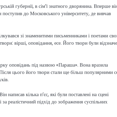
ській губернії, в сім’ї знатного дворянина. Вперше ві
ін поступив до Московського університету, де вивчав
пілкувався зі знаменитими письменниками і поетами сво
твори: вірші, оповідання, есе. Його твори були відзначе
ірку оповідань під назвою «Параша». Вона вразила
 Після цього його твори стали ще більш популярними с
уків.
н написав кілька п’єс, які були поставлені на сцені
і за реалістичний підхід до зображення суспільних