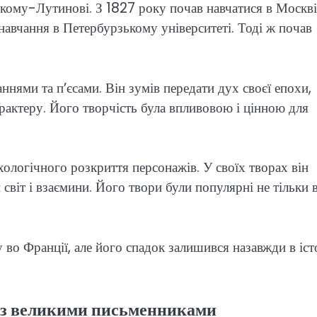
кому-Лутинові. З 1827 року почав навчатися в Москві
навчання в Петербурзькому університеті. Тоді ж почав
ннями та п’єсами. Він зумів передати дух своєї епохи,
рактеру. Його творчість була впливовою і цінною для
ологічного розкриття персонажів. У своїх творах він
світ і взаємини. Його твори були популярні не тільки 
во Франції, але його спадок залишився назавжди в іст
о з великими письменниками