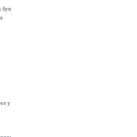
ж був
а
ел у