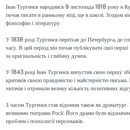
Іван Тургенєв народився 9 листопада 1818 року в Кур
почав писати в ранньому віці, ще в школі. Згодом в
філософію і літературу.
У 1838 році Тургенєв переїхав до Петербурга, де с
часу. В цей період він почав публікувати свої перші 
за оригінальність і глибину думок.
У 1843 році Іван Тургенєв випустив свою першу зб
критиків своєю правдивістю і майстерністю письма.
читачів і отримали велику кількість позитивних відг
З часом Тургенєв став відомим також як драматург. Ві
великими театрами Росії. Його драми були відзначен
проблем і психології персонажів.