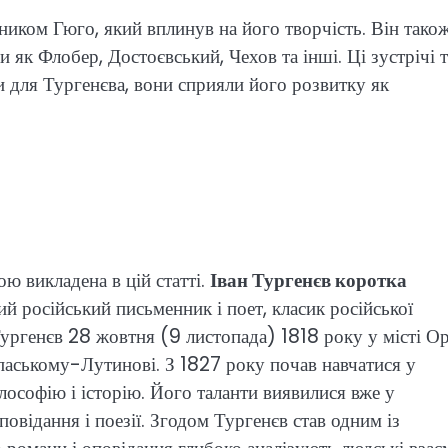
иком Гюго, який вплинув на його творчість. Він тако
як Флобер, Достоєвський, Чехов та інші. Ці зустрічі т
 для Тургенєва, вони сприяли його розвитку як
ю викладена в цій статті.
Іван Тургенєв коротка
ий російський письменник і поет, класик російської
Тургенєв 28 жовтня (9 листопада) 1818 року у місті Ор
Спаському-Лутинові. З 1827 року почав навчатися у
ілософію і історію. Його таланти виявилися вже у
повідання і поезії. Згодом Тургенєв став одним із