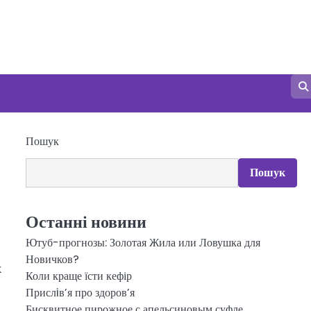
Пошук
Пошук
Останні новини
Ютуб-прогнозы: Золотая Жила или Ловушка для
Новичков?
х
Коли краще їсти кефір
Прислiв’я про здоров’я
Бисквитное пирожное с апельсиновым суфле