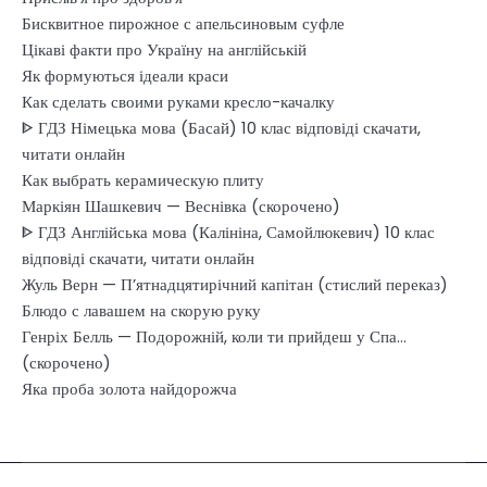
Бисквитное пирожное с апельсиновым суфле
Цікаві факти про Україну на англійській
Як формуються ідеали краси
Как сделать своими руками кресло-качалку
ᐈ ГДЗ Німецька мова (Басай) 10 клас відповіді скачати,
читати онлайн
Как выбрать керамическую плиту
Маркіян Шашкевич — Веснівка (скорочено)
ᐈ ГДЗ Англійська мова (Калініна, Самойлюкевич) 10 клас
відповіді скачати, читати онлайн
Жуль Верн — П’ятнадцятирічний капітан (стислий переказ)
Блюдо с лавашем на скорую руку
Генріх Белль — Подорожній, коли ти прийдеш у Спа…
(скорочено)
Яка проба золота найдорожча