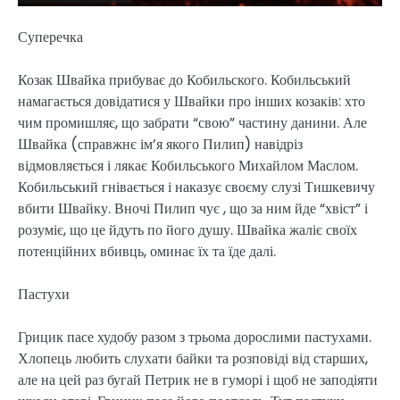
Суперечка
Козак Швайка прибуває до Кобильского. Кобильський
намагається довідатися у Швайки про інших козаків: хто
чим промишляє, що забрати “свою” частину данини. Але
Швайка (справжнє ім’я якого Пилип) навідріз
відмовляється і лякає Кобильського Михайлом Маслом.
Кобильський гнівається і наказує своєму слузі Тишкевичу
вбити Швайку. Вночі Пилип чує , що за ним йде “хвіст” і
розуміє, що це йдуть по його душу. Швайка жаліє своїх
потенційних вбивць, оминає їх та їде далі.
Пастухи
Грицик пасе худобу разом з трьома дорослими пастухами.
Хлопець любить слухати байки та розповіді від старших,
але на цей раз бугай Петрик не в гуморі і щоб не заподіяти