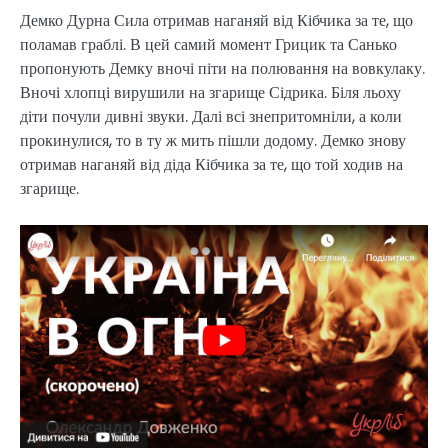
Демко Дурна Сила отримав наганяй від Кібчика за те, що
поламав граблі. В цей самий момент Грицик та Санько
пропонують Демку вночі піти на полювання на вовкулаку.
Вночі хлопці вирушили на згарище Сідрика. Біля льоху
діти почули дивні звуки. Далі всі знепритомніли, а коли
прокинулися, то в ту ж мить пішли додому. Демко знову
отримав наганяй від діда Кібчика за те, що той ходив на
згарище.