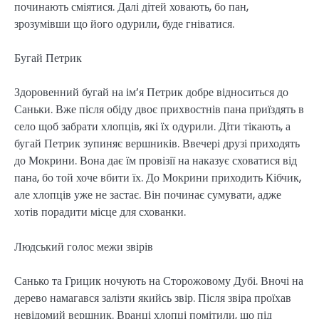
починають сміятися. Далі дітей ховають, бо пан,
зрозумівши що його одурили, буде гніватися.
Бугай Петрик
Здоровенний бугай на ім’я Петрик добре відноситься до
Саньки. Вже після обіду двоє прихвостнів пана приїздять в
село щоб забрати хлопців, які їх одурили. Діти тікають, а
бугай Петрик зупиняє вершників. Ввечері друзі приходять
до Мокрини. Вона дає їм провізії на наказує сховатися від
пана, бо той хоче вбити їх. До Мокрини приходить Кібчик,
але хлопців уже не застає. Він починає сумувати, адже
хотів порадити місце для схованки.
Людський голос межи звірів
Санько та Грицик ночують на Сторожовому Дубі. Вночі на
дерево намагався залізти якийсь звір. Після звіра проїхав
невідомий вершник. Вранці хлопці помітили, що під