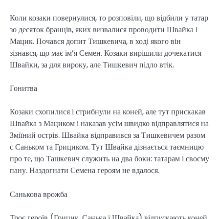
Коли козаки повернулися, то розповіли, що відбили у татар
зо десяток бранців, яких визвалися проводити Швайка і
Мацик. Почався допит Тишкевича, в ході якого він
зізнався, що має ім’я Семен. Козаки вирішили дочекатися
Швайки, за для вироку, але Тишкевич підло втік.
Гонитва
Козаки схопилися і стрибнули на коней, але тут прискакав
Швайка з Мациком і наказав усім швидко відправлятися на
Зміїний острів. Швайка відправився за Тишкевичем разом
с Саньком та Грициком. Тут Швайка дізнається таємницю
про те, що Ташкевич служить на два боки: татарам і своєму
пану. Наздогнати Семена героям не вдалося.
Санькова врожба
Троє героїв (Грицик, Санька і Швайка) відпускають коней