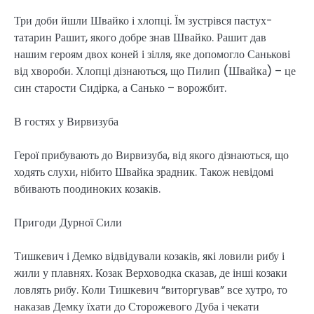
Три доби йшли Швайко і хлопці. Їм зустрівся пастух-
татарин Рашит, якого добре знав Швайко. Рашит дав
нашим героям двох коней і зілля, яке допомогло Санькові
від хвороби. Хлопці дізнаються, що Пилип (Швайка) – це
син старости Сидірка, а Санько – ворожбит.
В гостях у Вирвизуба
Герої прибувають до Вирвизуба, від якого дізнаються, що
ходять слухи, нібито Швайка зрадник. Також невідомі
вбивають поодиноких козаків.
Пригоди Дурної Сили
Тишкевич і Демко відвідували козаків, які ловили рибу і
жили у плавнях. Козак Верховодка сказав, де інші козаки
ловлять рибу. Коли Тишкевич “виторгував” все хутро, то
наказав Демку їхати до Сторожевого Дуба і чекати