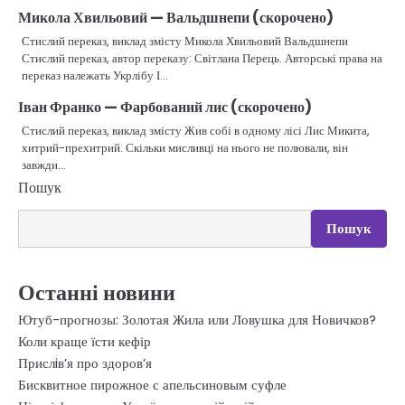
Микола Хвильовий — Вальдшнепи (скорочено)
Стислий переказ, виклад змісту Микола Хвильовий Вальдшнепи
Стислий переказ, автор переказу: Світлана Перець. Авторські права на
переказ належать Укрлібу І…
Іван Франко — Фарбований лис (скорочено)
Стислий переказ, виклад змісту Жив собі в одному лісі Лис Микита,
хитрий-прехитрий. Скільки мисливці на нього не полювали, він
завжди…
Пошук
Пошук
Останні новини
Ютуб-прогнозы: Золотая Жила или Ловушка для Новичков?
Коли краще їсти кефір
Прислiв’я про здоров’я
Бисквитное пирожное с апельсиновым суфле