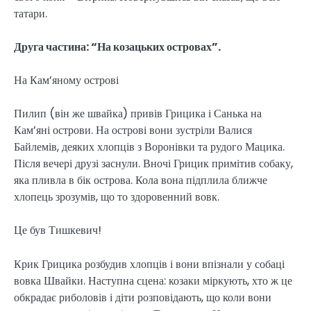
татари.
Друга частина: “На козацьких островах”.
На Кам’яному острові
Пилип (він же швайка) привів Грицика і Санька на
Кам’яні острови. На острові вони зустріли Валися
Байлемів, деяких хлопців з Воронівки та рудого Мацика.
Після вечері друзі заснули. Вночі Грицик примітив собаку,
яка пливла в бік острова. Кола вона підплила ближче
хлопець зрозумів, що то здоровенний вовк.
Це був Тишкевич!
Крик Грицика розбудив хлопців і вони впізнали у собаці
вовка Швайки. Наступна сцена: козаки міркують, хто ж це
обкрадає риболовів і діти розповідають, що коли вони