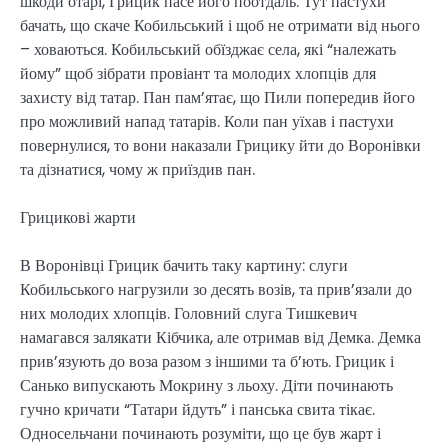
шкоди отарі, Грицик пасе його поотдаль. Тут пастухи
бачать, що скаче Кобильський і щоб не отримати від нього
– ховаються. Кобильський обїзджає села, які “належать
йому” щоб зібрати провіант та молодих хлопців для
захисту від татар. Пан пам’ятає, що Пили попередив його
про можливий напад татарів. Коли пан уїхав і пастухи
повернулися, то вони наказали Грицику йти до Воронівки
та дізнатися, чому ж приїздив пан.
Грицикові жарти
В Воронівці Грицик бачить таку картину: слуги
Кобильського нагрузили зо десять возів, та прив’язали до
них молодих хлопців. Головний слуга Тишкевич
намагався залякати Кібчика, але отримав від Демка. Демка
прив’язують до воза разом з іншими та б’ють. Грицик і
Санько випускають Мокрину з льоху. Діти починають
гучно кричати “Татари йдуть” і панська свита тікає.
Односельчани починають розуміти, що це був жарт і