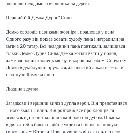
знайшли невідомого вершника на дереві.
Перший бій Демка Дурної Сили
Демко оволодів навиками жовніра і працював у пана.
Одного разу він поїхав ховати худобу пана і натрапили на
загін з 20 татар. Всі челядники пана повтікали, залишився
тільки Демко Дурна Сила. Демка хотіли взяти у полон,
адже здоровий хлопець міг бути хорошим рабом. Спочатку
Демко відчайдушно пручався, але шостий аркан все-таки
накинули йому на шию.
Людина з дупла
Загадковий вершник виліз з дупла верби. Він представився
– його звали Пилип. Він розповів все про хлопців та
зізнався, що то він залишив їм зброю під дубом. Швайка
відвів дітей в більш надійне укриття і пішов на пошуки
свого коня – Вітрика. Повернувшись він сказав, що всю