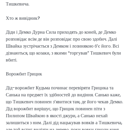
Тишкевича.
Хто ж вивідник?
Діди і Демко Дурна Сила приходять до коней, де Демко
розповідає всім де він розповідає про свою здобич. Далі
Швайка зустрічається з Демком і лозинякою б’є його. Всі
дізнаються, що козаки, з якими “торгував” Тишкевич були
вбиті.
Ворожбит Грицик
Дід-ворожбит Кудьма починає перевіряти Грицика та
Санька на предмет їх здібностей до видіння. Санько каже,
що Тишкевич повинен з’явитися там, де його чекав Демко.
Дід ворожбит вирішує, що Грицик повинен піти з
Пилипом Швайкою в якості джури, а Санько нехай
залишиться з ним. Далі дід нацькував вовків а Тишкевича,
але той встиг вилізти на дерево, поки вовки гризли коня.