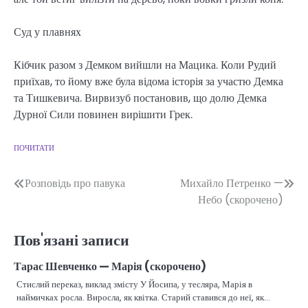
Суд у плавнях
Кібчик разом з Демком вийшли на Мацика. Коли Рудий
приїхав, то йому вже була відома історія за участю Демка
та Тишкевича. Вирвизуб постановив, що долю Демка
Дурної Сили повинен вирішити Грек.
ПОЧИТАТИ
Навігація
Розповідь про павука
Михайло Петренко —
Небо (скорочено)
записів
Пов'язані записи
Тарас Шевченко — Марія (скорочено)
Стислий переказ, виклад змісту У Йосипа, у тесляра, Марія в
наймичках росла. Виросла, як квітка. Старий ставився до неї, як…