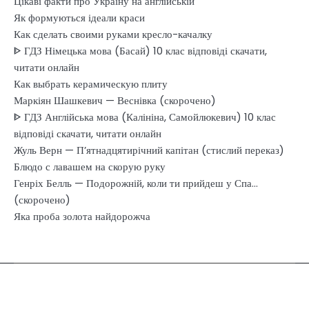
Цікаві факти про Україну на англійській
Як формуються ідеали краси
Как сделать своими руками кресло-качалку
ᐈ ГДЗ Німецька мова (Басай) 10 клас відповіді скачати,
читати онлайн
Как выбрать керамическую плиту
Маркіян Шашкевич — Веснівка (скорочено)
ᐈ ГДЗ Англійська мова (Калініна, Самойлюкевич) 10 клас
відповіді скачати, читати онлайн
Жуль Верн — П’ятнадцятирічний капітан (стислий переказ)
Блюдо с лавашем на скорую руку
Генріх Белль — Подорожній, коли ти прийдеш у Спа…
(скорочено)
Яка проба золота найдорожча