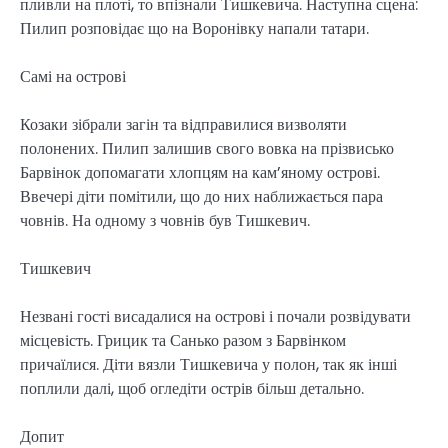
пливли на плоті, то впізнали Тишкевича. Наступна сцена:
Пилип розповідає що на Воронівку напали татари.
Самі на острові
Козаки зібрали загін та відправилися визволяти
полонених. Пилип залишив свого вовка на прізвисько
Барвінок допомагати хлопцям на кам’яному острові.
Ввечері діти помітили, що до них наближається пара
човнів. На одному з човнів був Тишкевич.
Тишкевич
Незвані гості висадалися на острові і почали розвідувати
місцевість. Грицик та Санько разом з Барвінком
причаїлися. Діти вязли Тишкевича у полон, так як інші
поплили далі, щоб огледіти острів більш детально.
Допит