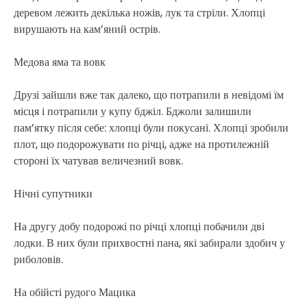
деревом лежить декілька ножів, лук та стріли. Хлопці
вирушають на кам’яний острів.
Медова яма та вовк
Друзі зайшли вже так далеко, що потрапили в невідомі їм
місця і потрапили у купу бджіл. Бджоли залишили
пам’ятку після себе: хлопці були покусані. Хлопці зробили
плот, що подорожувати по річці, адже на протилежній
стороні їх чатував величезний вовк.
Нічні супутники
На другу добу подорожі по річці хлопці побачили дві
лодки. В них були прихвостні пана, які забирали здобич у
риболовів.
На обійсті рудого Мацика