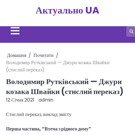
Перейти
Актуально UA
до
вмісту
Домашня
Почитати
Володимир Рутківський — Джури козака Швайки
(стислий переказ)
Володимир Рутківський — Джури
козака Швайки (стислий переказ)
12 Січня 2021
admin
Стислий переказ, виклад змісту
Перша частина, “Втеча з рідного дому”