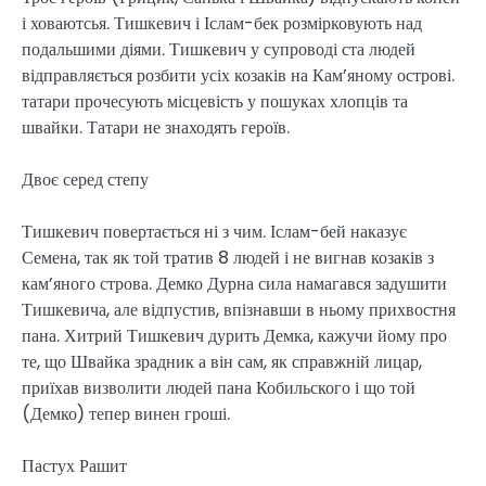
і ховаютсья. Тишкевич і Іслам-бек розмірковують над
подальшими діями. Тишкевич у супроводі ста людей
відправляється розбити усіх козаків на Кам’яному острові.
татари прочесують місцевість у пошуках хлопців та
швайки. Татари не знаходять героїв.
Двоє серед степу
Тишкевич повертається ні з чим. Іслам-бей наказує
Семена, так як той тратив 8 людей і не вигнав козаків з
кам’яного строва. Демко Дурна сила намагався задушити
Тишкевича, але відпустив, впізнавши в ньому прихвостня
пана. Хитрий Тишкевич дурить Демка, кажучи йому про
те, що Швайка зрадник а він сам, як справжній лицар,
приїхав визволити людей пана Кобильского і що той
(Демко) тепер винен гроші.
Пастух Рашит