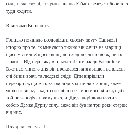
силу недалеко від згарища, на що Кібчик реагує забороною
туди ходити.
Врятуймо Воронівку
Грицько починаю розповідати своєму другу Санькові
історію про те, як минулого тижня він бачив на згарищі
щось містичне: щось блищало і ходило, чи то вовк, чи то
людина. Від переляку він начал тікати аж до Воронівки.
Вже наступного дня він прокрався на згарище і на власні
очі бачив вовчі та людські сліди. Діти вирішили
перевірити, що ж то за тварина ходить на згарищі, адже
якщо то вовкулака, то потрібно негайно його вбити, щоб
той не заподіяв нікому шкоди. Друзі вирішили взяти з
собою Демка Дурну силу, адже він був на три роки старше
від них.
Похід на вовкулаків