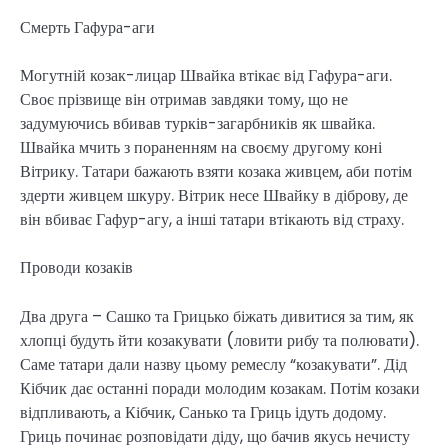
Смерть Гафура-аги
Могутній козак-лицар Швайка втікає від Гафура-аги.
Своє прізвище він отримав завдяки тому, що не
задумуючись вбивав турків-загарбників як швайка.
Швайка мчить з пораненням на своєму другому коні
Вітрику. Татари бажають взяти козака живцем, аби потім
здерти живцем шкуру. Вітрик несе Швайку в діброву, де
він вбиває Гафур-агу, а інші татари втікають від страху.
Проводи козаків
Два друга – Сашко та Грицько біжать дивитися за тим, як
хлопці будуть йти козакувати (ловити рибу та полювати).
Саме татари дали назву цьому ремеслу “козакувати”. Дід
Кібчик дає останні поради молодим козакам. Потім козаки
відпливають, а Кібчик, Санько та Гриць ідуть додому.
Гриць починає розповідати діду, що бачив якусь нечисту