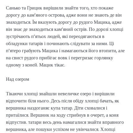
Санько та Грицик вирішили знайти того, хто покаже
дорогу до кам’яного острова, адже вони не знають де він
знаходиться. Їм вказують дорогу до рудого Мацика, адже
він знає де знаходиться кам’яний острів. По дорозі хлопці
зустрічають п’ятьох людей, які переодягаються в
обладунки татарів і починають слідувати за ними. Ці
п’ятеро грабують Мацика і намагаються його втопити, але
на свист рудого прибігає вовк і перегризає горлянку
одному з коней. Мацик тікає.
Над озером
Тікаючи хлопці знайшли невеличке озеро і вирішили
відпочити біля нього. Десь після обіду хлопці бачать, як
вершника наздоганяє купа татар. Діти сховалися і
притаїлися. Вершник на ходу стрибнув в очерет, а коня
відпустив. татари весь день намагалися знайти вправного
вершника, але пошуки успіхом не увінчалися. Хлопці