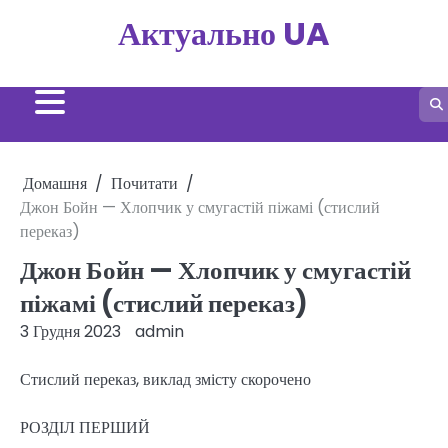
Перейти
Актуально UA
до
вмісту
Домашня
Почитати
Джон Бойн — Хлопчик у смугастій піжамі (стислий
переказ)
Джон Бойн — Хлопчик у смугастій
піжамі (стислий переказ)
3 Грудня 2023
admin
Стислий переказ, виклад змісту скорочено
РОЗДІЛ ПЕРШИЙ