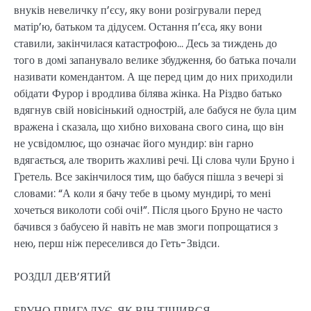
внуків невеличку п’єсу, яку вони розігрували перед
матір’ю, батьком та дідусем. Остання п’єса, яку вони
ставили, закінчилася катастрофою… Десь за тиждень до
того в домі запанувало велике збудження, бо батька почали
називати комендантом. А ще перед цим до них приходили
обідати Фурор і вродлива білява жінка. На Різдво батько
вдягнув свій новісінький однострій, але бабуся не була цим
вражена і сказала, що хибно вихована свого сина, що він
не усвідомлює, що означає його мундир: він гарно
вдягається, але творить жахливі речі. Ці слова чули Бруно і
Гретель. Все закінчилося тим, що бабуся пішла з вечері зі
словами: “А коли я бачу тебе в цьому мундирі, то мені
хочеться виколоти собі очі!”. Після цього Бруно не часто
бачився з бабусею й навіть не мав змоги попрощатися з
нею, перш ніж переселився до Геть-Звідси.
РОЗДІЛ ДЕВ’ЯТИЙ
БРУНО ПРИГАДУЄ, ЯК ВІН ТІШИВСЯ