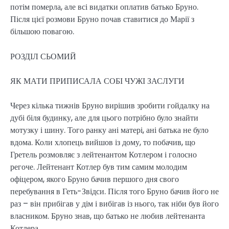
потім померла, але всі видатки оплатив батько Бруно.
Після цієї розмови Бруно почав ставитися до Марії з
більшою повагою.
РОЗДІЛ СЬОМИЙ
ЯК МАТИ ПРИПИСАЛА СОБІ ЧУЖІ ЗАСЛУГИ
Через кілька тижнів Бруно вирішив зробити гойдалку на
дубі біля будинку, але для цього потрібно було знайти
мотузку і шину. Того ранку ані матері, ані батька не було
вдома. Коли хлопець вийшов із дому, то побачив, що
Гретель розмовляє з лейтенантом Котлером і голосно
регоче. Лейтенант Котлер був тим самим молодим
офіцером, якого Бруно бачив першого дня свого
перебування в Геть-Звідси. Після того Бруно бачив його не
раз – він прибігав у дім і вибігав із нього, так ніби був його
власником. Бруно знав, що батько не любив лейтенанта
Котлера.