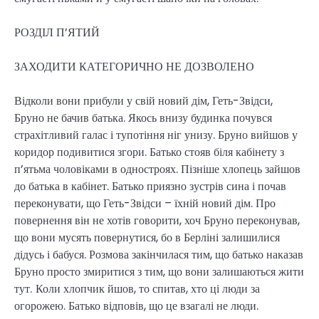
РОЗДІЛ П’ЯТИЙ
ЗАХОДИТИ КАТЕГОРИЧНО НЕ ДОЗВОЛЕНО
Відколи вони прибули у свій новий дім, Геть-Звідси,
Бруно не бачив батька. Якось внизу будинка почувся
страхітливий галас і тупотіння ніг унизу. Бруно вийшов у
коридор подивитися згори. Батько стояв біля кабінету з
п’ятьма чоловіками в одностроях. Пізніше хлопець зайшов
до батька в кабінет. Батько приязно зустрів сина і почав
переконувати, що Геть-Звідси – їхній новий дім. Про
повернення він не хотів говорити, хоч Бруно переконував,
що вони мусять повернутися, бо в Берліні залишилися
дідусь і бабуся. Розмова закінчилася тим, що батько наказав
Бруно просто змиритися з тим, що вони залишаються жити
тут. Коли хлопчик йшов, то спитав, хто ці люди за
огорожею. Батько відповів, що це взагалі не люди.