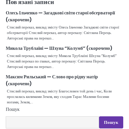
Пов'язані записи
Олесь Ільченко — Загадкові світи старої обсерваторії
(скорочено)
Стислий переказ, виклад змісту Олесь Ільченко Загадкові світи старої
обсерваторії Стислий переказ, автор переказу: Світлана Перець.
Авторські права на переказ…
Микола Трублаїні — Шхуна “Колумб” (скорочено)
Стислий переказ, виклад змісту Микола Трублаїні Шхуна “Колумб”
Стислий переказ по главах, автор переказу: Світлана Перець.
Авторські права на переказ…
Максим Рильський — Слово про рідну матір
(скорочено)
Стислий переказ, виклад змісту Благословен той день і час, Коли
прослалась килимами Земля, яку сходив Тарас Малими босими
ногами, Земля,…
Пошук
Пошук