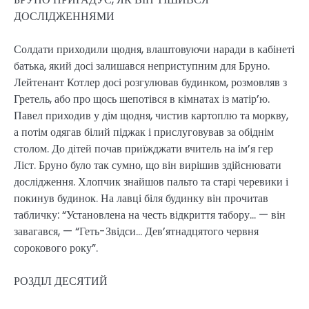
ДОСЛІДЖЕННЯМИ
Солдати приходили щодня, влаштовуючи наради в кабінеті
батька, який досі залишався неприступним для Бруно.
Лейтенант Котлер досі розгулював будинком, розмовляв з
Гретель, або про щось шепотівся в кімнатах із матір’ю.
Павел приходив у дім щодня, чистив картоплю та моркву,
а потім одягав білий піджак і прислуговував за обіднім
столом. До дітей почав приїжджати вчитель на ім’я гер
Ліст. Бруно було так сумно, що він вирішив здійснювати
дослідження. Хлопчик знайшов пальто та старі черевики і
покинув будинок. На лавці біля будинку він прочитав
табличку: “Установлена на честь відкриття табору… — він
завагався, — “Геть-Звідси… Дев’ятнадцятого червня
сорокового року”.
РОЗДІЛ ДЕСЯТИЙ