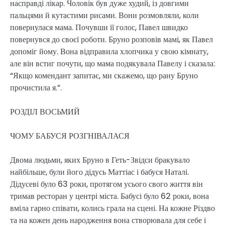
насправді лікар. Чоловік був дуже худий, із довгими
пальцями й кутастими рисами. Вони розмовляли, коли
повернулася мама. Почувши її голос, Павел швидко
повернувся до своєї роботи. Бруно розповів мамі, як Павел
допоміг йому. Вона відправила хлопчика у свою кімнату,
але він встиг почути, що мама подякувала Павелу і сказала:
“Якщо комендант запитає, ми скажемо, що рану Бруно
прочистила я.”.
РОЗДІЛ ВОСЬМИЙ
ЧОМУ БАБУСЯ РОЗГНІВАЛАСЯ
Двома людьми, яких Бруно в Геть-Звідси бракувало
найбільше, були його дідусь Маттіас і бабуся Наталі.
Дідусеві було 63 роки, протягом усього свого життя він
тримав ресторан у центрі міста. Бабусі було 62 роки, вона
вміла гарно співати, колись грала на сцені. На кожне Різдво
та на кожен день народження вона створювала для себе і