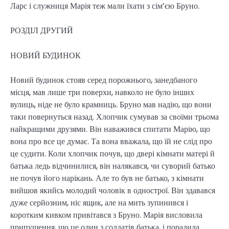
Ларс і служниця Марія теж мали їхати з сім’єю Бруно.
РОЗДІЛ ДРУГИЙ
НОВИЙ БУДИНОК
Новий будинок стояв серед порожнього, занедбаного
місця, мав лише три поверхи, навколо не було інших
вулиць, ніде не було крамниць. Бруно мав надію, що вони
таки повернуться назад. Хлопчик сумував за своїми трьома
найкращими друзями. Він наважився спитати Марію, що
вона про все це думає. Та вона вважала, що їй не слід про
це судити. Коли хлопчик почув, що двері кімнати матері й
батька ледь відчинилися, він налякався, чи суворий батько
не почув його нарікань. Але то був не батько, з кімнати
вийшов якийсь молодий чоловік в однострої. Він здавався
дуже серйозним, ніс ящик, але на мить зупинився і
коротким кивком привітався з Бруно. Марія висловила
припущення, що це один з солдатів батька, і порадила