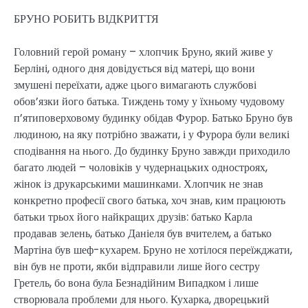
БРУНО РОБИТЬ ВІДКРИТТЯ
Головний герой роману – хлопчик Бруно, який живе у
Берліні, одного дня довідується від матері, що вони
змушені переїхати, адже цього вимагають службові
обов’язки його батька. Тиждень тому у їхньому чудовому
п’ятиповерховому будинку обідав Фурор. Батько Бруно був
людиною, на яку потрібно зважати, і у Фурора були великі
сподівання на нього. До будинку Бруно завжди приходило
багато людей – чоловіків у чудернацьких одностроях,
жінок із друкарськими машинками. Хлопчик не знав
конкретно професії свого батька, хоч знав, ким працюють
батьки трьох його найкращих друзів: батько Карла
продавав зелень, батько Даніеля був вчителем, а батько
Мартіна був шеф-кухарем. Бруно не хотілося переїжджати,
він був не проти, якби відправили лише його сестру
Гретель, бо вона була Безнадійним Випадком і лише
створювала проблеми для нього. Кухарка, дворецький