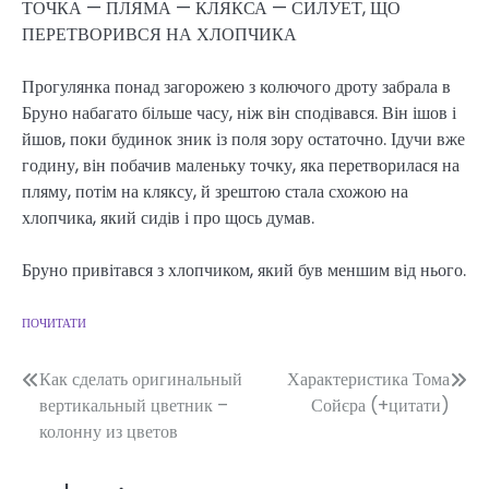
ТОЧКА — ПЛЯМА — КЛЯКСА — СИЛУЕТ, ЩО
ПЕРЕТВОРИВСЯ НА ХЛОПЧИКА
Прогулянка понад загорожею з колючого дроту забрала в
Бруно набагато більше часу, ніж він сподівався. Він ішов і
йшов, поки будинок зник із поля зору остаточно. Ідучи вже
годину, він побачив маленьку точку, яка перетворилася на
пляму, потім на кляксу, й зрештою стала схожою на
хлопчика, який сидів і про щось думав.
Бруно привітався з хлопчиком, який був меншим від нього.
ПОЧИТАТИ
Навігація
Как сделать оригинальный
Характеристика Тома
вертикальный цветник –
Сойєра (+цитати)
записів
колонну из цветов