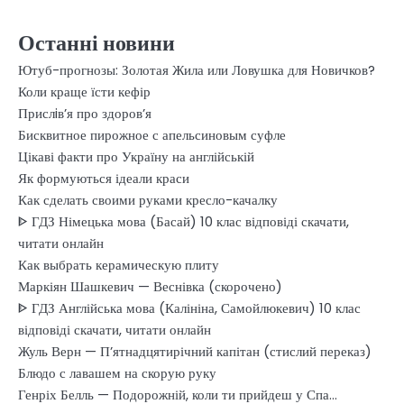
Останні новини
Ютуб-прогнозы: Золотая Жила или Ловушка для Новичков?
Коли краще їсти кефір
Прислiв’я про здоров’я
Бисквитное пирожное с апельсиновым суфле
Цікаві факти про Україну на англійській
Як формуються ідеали краси
Как сделать своими руками кресло-качалку
ᐈ ГДЗ Німецька мова (Басай) 10 клас відповіді скачати,
читати онлайн
Как выбрать керамическую плиту
Маркіян Шашкевич — Веснівка (скорочено)
ᐈ ГДЗ Англійська мова (Калініна, Самойлюкевич) 10 клас
відповіді скачати, читати онлайн
Жуль Верн — П’ятнадцятирічний капітан (стислий переказ)
Блюдо с лавашем на скорую руку
Генріх Белль — Подорожній, коли ти прийдеш у Спа…