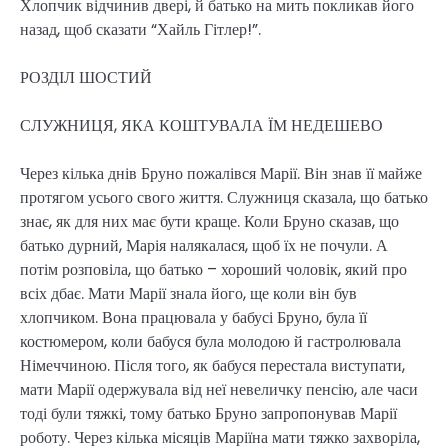
Хлопчик відчинив двері, й батько на мить покликав його
назад, щоб сказати “Хайль Гітлер!”.
РОЗДІЛ ШОСТИЙ
СЛУЖНИЦЯ, ЯКА КОШТУВАЛА ЇМ НЕДЕШЕВО
Через кілька днів Бруно пожалівся Марії. Він знав її майже
протягом усього свого життя. Служниця сказала, що батько
знає, як для них має бути краще. Коли Бруно сказав, що
батько дурний, Марія налякалася, щоб їх не почули. А
потім розповіла, що батько – хороший чоловік, який про
всіх дбає. Мати Марії знала його, ще коли він був
хлопчиком. Вона працювала у бабусі Бруно, була її
костюмером, коли бабуся була молодою й гастролювала
Німеччиною. Після того, як бабуся перестала виступати,
мати Марії одержувала від неї невеличку пенсію, але часи
тоді були тяжкі, тому батько Бруно запропонував Марії
роботу. Через кілька місяців Маріїна мати тяжко захворіла,