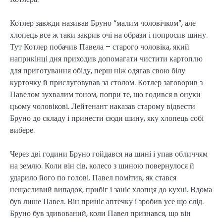
Котлер завжди називав Бруно “малим чоловічком”, але
хлопець все ж таки закрив очі на образи і попросив шину.
Тут Котлер побачив Павела – старого чоловіка, який
наприкінці дня приходив допомагати чистити картоплю
для приготування обіду, перш ніж одягав свою білу
курточку й прислуговував за столом. Котлер заговорив з
Павелом зухвалим тоном, попри те, що годився в онуки
цьому чоловікові. Лейтенант наказав старому відвести
Бруно до складу і принести сюди шину, яку хлопець собі
вибере.
Через дві години Бруно гойдався на шині і упав обличчям
на землю. Коли він сів, колесо з шиною повернулося й
ударило його по голові. Павел помітив, як стався
нещасливий випадок, прибіг і заніс хлопця до кухні. Вдома
був лише Павел. Він приніс аптечку і зробив усе що слід.
Бруно був здивований, коли Павел признався, що він