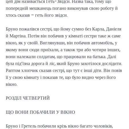
цей дім називається Геть-Звідси. Назва така, тому що
попередній мешканець погано виконував свою роботу й
хтось сказав – геть його звідси.
Бруно пожалівся сестрі, що йому сумно без Карла, Даніеля
й Мартіна. Потім він побачив у кімнаті сестри таке ж саме
вікно, як у своїй. Виглянувши, він побачив автомобіль, у
якому вони сюди приїхали, а також три або чотири інших,
вони належали солдатам, що працювали на батька. Далі
була під’їзна дорога й ліс, який Бруно захотілося дослідити.
Раптом хлопчик сказав сестрі, що тут є інші діти. Він повів
її у свою кімнату і показав те, що було видно через його
вікно.
РОЗДІЛ ЧЕТВЕРТИЙ
ЩО ВОНИ ПОБАЧИЛИ У ВІКНО
Бруно і Гретель побачили крізь вікно багато чоловіків,