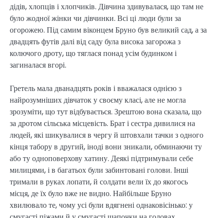
дідів, хлопців і хлопчиків. Дівчина здивувалася, що там не
було жодної жінки чи дівчинки. Всі ці люди були за
огорожею. Під самим віконцем Бруно був великий сад, а за
двадцять футів далі від саду була висока загорожа з
колючого дроту, що тяглася понад усім будинком і
загиналася вгорі.
Гретель мала дванадцять років і вважалася однією з
найрозумніших дівчаток у своєму класі, але не могла
зрозуміти, що тут відбувається. Зрештою вона сказала, що
за дротом сільська місцевість. Брат і сестра дивилися на
людей, які шикувалися в чергу й штовхали тачки з одного
кінця табору в другий, іноді вони зникали, обминаючи ту
або ту одноповерхову хатину. Деякі підтримували себе
милицями, і в багатьох були забинтовані голови. Інші
тримали в руках лопати, й солдати вели їх до якогось
місця, де їх було вже не видно. Найбільше Бруно
хвилювало те, чому усі були вдягнені однаковісінько: у
смугасті піжами й у смугасті шапочки на головах.