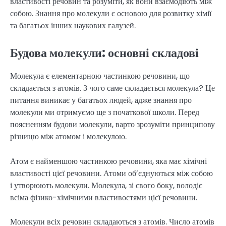
властивості речовин та розуміти, як вони взаємодіють між
собою. Знання про молекули є основою для розвитку хімії
та багатьох інших наукових галузей.
Будова молекули: основні складові
Молекула є елементарною частинкою речовини, що
складається з атомів. З чого саме складається молекула? Це
питання виникає у багатьох людей, адже знання про
молекули ми отримуємо ще з початкової школи. Перед
поясненням будови молекули, варто зрозуміти принципову
різницю між атомом і молекулою.
Атом є найменшою частинкою речовини, яка має хімічні
властивості цієї речовини. Атоми об’єднуються між собою
і утворюють молекули. Молекула, зі свого боку, володіє
всіма фізико-хімічними властивостями цієї речовини.
Молекули всіх речовин складаються з атомів. Число атомів