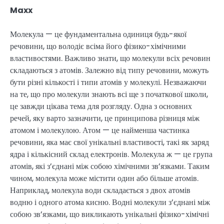
Maxx
Молекула — це фундаментальна одиниця будь-якої
речовини, що володіє всіма його фізико-хімічними
властивостями. Важливо знати, що молекули всіх речовин
складаються з атомів. Залежно від типу речовини, можуть
бути різні кількості і типи атомів у молекулі. Незважаючи
на те, що про молекули знають всі ще з початкової школи,
це завжди цікава тема для розгляду. Одна з основних
речей, яку варто зазначити, це принципова різниця між
атомом і молекулою. Атом — це найменша частинка
речовини, яка має свої унікальні властивості, такі як заряд
ядра і кількісний склад електронів. Молекула ж — це група
атомів, які з’єднані між собою хімічними зв’язками. Таким
чином, молекула може містити один або більше атомів.
Наприклад, молекула води складається з двох атомів
водню і одного атома кисню. Водні молекули з’єднані між
собою зв’язками, що викликають унікальні фізико-хімічні