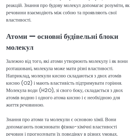
реакцій. Знання про будову молекул допомагає розуміти, як
речовини взаємодіють між собою та проявляють свої
властивості.
Атоми — основні будівельні блоки
молекул
Залежно від того, які атоми утворюють молекулу і як вони
розташовані, молекула може мати різні властивості.
Наприклад, молекули кисню складаються з двох атомів
кисню (O2) і мають властивість підтримувати горіння.
Молекула води (H2O), зі свого боку, складається з двох
атомів водню і одного атома кисню і є необхідною для
життя речовиною.
Знання про атоми та молекули є основою хімії. Вони
допомагають пояснювати фізико-хімічні властивості
речовин і прогнозувати їх поведінку в різних умовах.