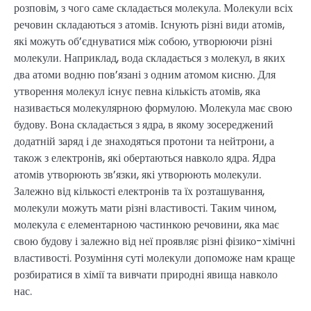
розповім, з чого саме складається молекула. Молекули всіх
речовин складаються з атомів. Існують різні види атомів,
які можуть об’єднуватися між собою, утворюючи різні
молекули. Наприклад, вода складається з молекул, в яких
два атоми водню пов’язані з одним атомом кисню. Для
утворення молекул існує певна кількість атомів, яка
називається молекулярною формулою. Молекула має свою
будову. Вона складається з ядра, в якому зосереджений
додатній заряд і де знаходяться протони та нейтрони, а
також з електронів, які обертаються навколо ядра. Ядра
атомів утворюють зв’язки, які утворюють молекули.
Залежно від кількості електронів та їх розташування,
молекули можуть мати різні властивості. Таким чином,
молекула є елементарною частинкою речовини, яка має
свою будову і залежно від неї проявляє різні фізико-хімічні
властивості. Розуміння суті молекули допоможе нам краще
розбиратися в хімії та вивчати природні явища навколо
нас.