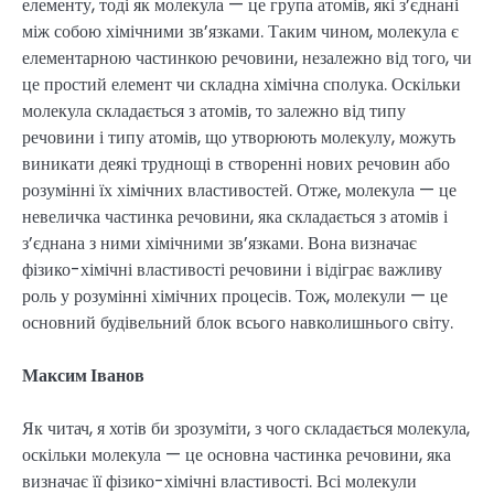
елементу, тоді як молекула — це група атомів, які з’єднані
між собою хімічними зв’язками. Таким чином, молекула є
елементарною частинкою речовини, незалежно від того, чи
це простий елемент чи складна хімічна сполука. Оскільки
молекула складається з атомів, то залежно від типу
речовини і типу атомів, що утворюють молекулу, можуть
виникати деякі труднощі в створенні нових речовин або
розумінні їх хімічних властивостей. Отже, молекула — це
невеличка частинка речовини, яка складається з атомів і
з’єднана з ними хімічними зв’язками. Вона визначає
фізико-хімічні властивості речовини і відіграє важливу
роль у розумінні хімічних процесів. Тож, молекули — це
основний будівельний блок всього навколишнього світу.
Максим Іванов
Як читач, я хотів би зрозуміти, з чого складається молекула,
оскільки молекула — це основна частинка речовини, яка
визначає її фізико-хімічні властивості. Всі молекули