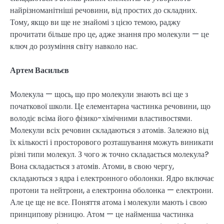
найрізноманітніші речовини, від простих до складних.
Тому, якщо ви ще не знайомі з цією темою, раджу
прочитати більше про це, адже знання про молекули — це
ключ до розуміння світу навколо нас.
Артем Васильєв
Молекула — щось, що про молекули знають всі ще з
початкової школи. Це елементарна частинка речовини, що
володіє всіма його фізико-хімічними властивостями.
Молекули всіх речовин складаються з атомів. Залежно від
їх кількості і просторового розташування можуть виникати
різні типи молекул. З чого ж точно складається молекула?
Вона складається з атомів. Атоми, в свою чергу,
складаються з ядра і електронного оболонки. Ядро включає
протони та нейтрони, а електронна оболонка — електрони.
Але це ще не все. Поняття атома і молекули мають і свою
принципову різницю. Атом — це найменша частинка