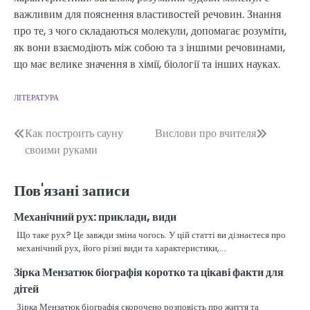
важливим для пояснення властивостей речовин. Знання
про те, з чого складаються молекули, допомагає розуміти,
як вони взаємодіють між собою та з іншими речовинами,
що має велике значення в хімії, біології та інших науках.
ЛІТЕРАТУРА
Навігація
Как построить сауну
Вислови про вчителя
своими руками
записів
Пов'язані записи
Механічний рух: приклади, види
Що таке рух? Це завжди зміна чогось. У цій статті ви дізнаєтеся про
механічний рух, його різні види та характеристики,…
Зірка Мензатюк біографія коротко та цікаві факти для
дітей
Зірка Мензатюк біографія скорочено розповість про життя та