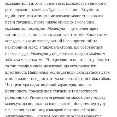
складаються з атомів, і саме від їх кількості та взаємного
розташування залежить будова речовини. Розуміння
відмінності між атомом і молекулою може створювати
певні труднощі, проте нижче описано, з чого саме
складаються молекули. Молекула — це елементарна
частинка речовини, яка складається з атомів. Кожен атом
має ядро, в якому зосереджений його протонний та
нейтронний заряд, а також електрони, що обертаються
навколо ядра. Молекули утворюються завдяки хімічним
зв’язкам між атомами. Різні речовини мають різну кількість
та тип атомів у своїх молекулах, що обумовлює їхні
властивості. Наприклад, молекула води складається з двох
атомів водню та одного атома кисню, зв’язаних між собою.
Ця структура надає воді такі характеристики, як
розчинність, поверхневе натягнення та властивості
розчинників. Різноманітні речовини мають різну будову
молекул, що впливає на їхню реактивність, температуру
плавлення та кипіння, кольорові властивості та інші
характеристики. Загалом, розуміння будови молекул є