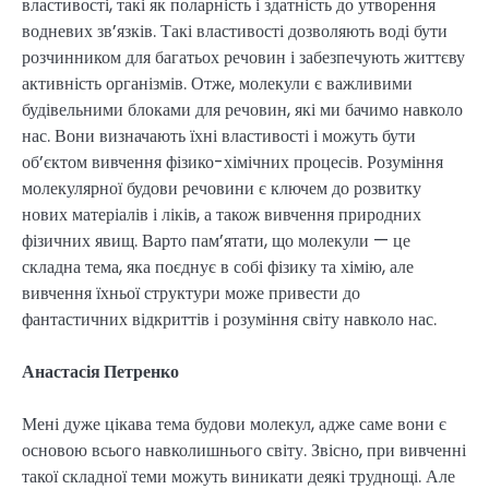
властивості, такі як поларність і здатність до утворення
водневих зв’язків. Такі властивості дозволяють воді бути
розчинником для багатьох речовин і забезпечують життєву
активність організмів. Отже, молекули є важливими
будівельними блоками для речовин, які ми бачимо навколо
нас. Вони визначають їхні властивості і можуть бути
об’єктом вивчення фізико-хімічних процесів. Розуміння
молекулярної будови речовини є ключем до розвитку
нових матеріалів і ліків, а також вивчення природних
фізичних явищ. Варто пам’ятати, що молекули — це
складна тема, яка поєднує в собі фізику та хімію, але
вивчення їхньої структури може привести до
фантастичних відкриттів і розуміння світу навколо нас.
Анастасія Петренко
Мені дуже цікава тема будови молекул, адже саме вони є
основою всього навколишнього світу. Звісно, при вивченні
такої складної теми можуть виникати деякі труднощі. Але