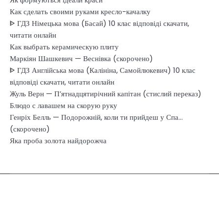
Как сделать своими руками кресло-качалку
ᐈ ГДЗ Німецька мова (Басай) 10 клас відповіді скачати,
читати онлайн
Как выбрать керамическую плиту
Маркіян Шашкевич — Веснівка (скорочено)
ᐈ ГДЗ Англійська мова (Калініна, Самойлюкевич) 10 клас
відповіді скачати, читати онлайн
Жуль Верн — П’ятнадцятирічний капітан (стислий переказ)
Блюдо с лавашем на скорую руку
Генріх Белль — Подорожній, коли ти прийдеш у Спа…
(скорочено)
Яка проба золота найдорожча