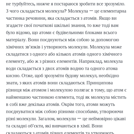
не турбуйтесь, нижче я постараюся зробити все зрозуміло.
З чого складається молекула? Молекула — це елементарна
частинка речовини, яка складається з атомів. Якщо ви
згадаєте свої початкові шкільні знання, то вже тоді вам
було відомо, що атоми є будівельними блоками всього
матеріалу. Вони поєднуються між собою за допомогою
хімічних зв’язків і утворюють молекули. Молекула може
складатися з одного або кількох атомів одного хімічного
елементу, або ж з різних елементів. Наприклад, молекула
води складається з двох атомів водню та одного атома
кисню. Отже, щоб зрозуміти будову молекул, необхідно
знати, з яких атомів вони складаються. Принципова
різниця між атомом і молекулою полягає в тому, що атом є
найменшою частинкою елемента, тоді як молекула містить
в собі вже декілька атомів. Окрім того, атоми можуть
поєднуватися між собою різними способами, утворюючи
різні молекули. Загалом, молекули — це неймовірно цікаві
та складні об’єкти, які вивчаються в хімії. Вони
складаються з атомів різних елементів та утворюють