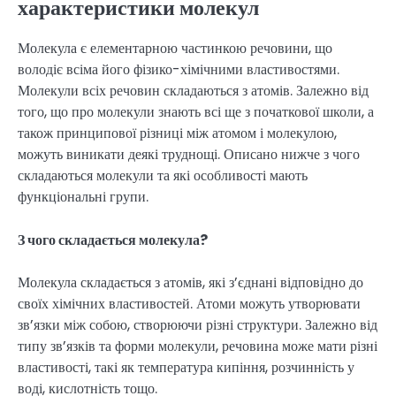
характеристики молекул
Молекула є елементарною частинкою речовини, що
володіє всіма його фізико-хімічними властивостями.
Молекули всіх речовин складаються з атомів. Залежно від
того, що про молекули знають всі ще з початкової школи, а
також принципової різниці між атомом і молекулою,
можуть виникати деякі труднощі. Описано нижче з чого
складаються молекули та які особливості мають
функціональні групи.
З чого складається молекула?
Молекула складається з атомів, які з’єднані відповідно до
своїх хімічних властивостей. Атоми можуть утворювати
зв’язки між собою, створюючи різні структури. Залежно від
типу зв’язків та форми молекули, речовина може мати різні
властивості, такі як температура кипіння, розчинність у
воді, кислотність тощо.