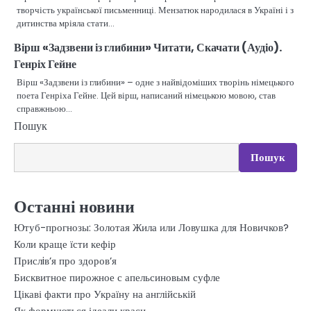
творчість української письменниці. Мензатюк народилася в Україні і з
дитинства мріяла стати…
Вірш «Задзвени із глибини» Читати, Скачати (Аудіо).
Генріх Гейне
Вірш «Задзвени із глибини» – одне з найвідоміших творінь німецького
поета Генріха Гейне. Цей вірш, написаний німецькою мовою, став
справжньою…
Пошук
Пошук
Останні новини
Ютуб-прогнозы: Золотая Жила или Ловушка для Новичков?
Коли краще їсти кефір
Прислiв’я про здоров’я
Бисквитное пирожное с апельсиновым суфле
Цікаві факти про Україну на англійській
Як формуються ідеали краси