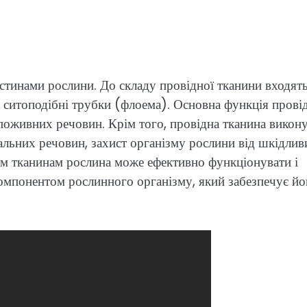
астинами рослини. До складу провідної тканини входят
а ситоподібні трубки (флоема). Основна функція прові
поживних речовин. Крім того, провідна тканина викон
ральних речовин, захист організму рослини від шкідлив
ним тканинам рослина може ефективно функціонувати і
компонентом рослинного організму, який забезпечує йо