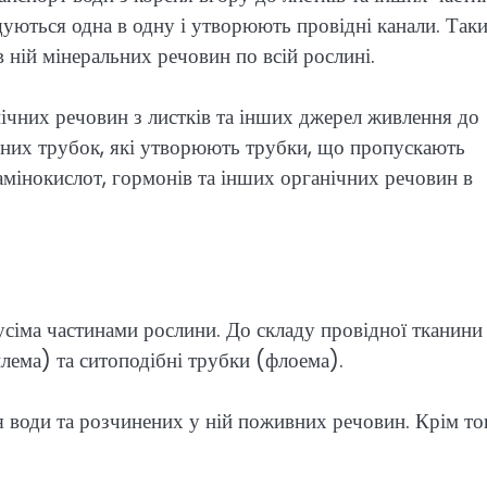
щуються одна в одну і утворюють провідні канали. Так
 ній мінеральних речовин по всій рослині.
нічних речовин з листків та інших джерел живлення до
бних трубок, які утворюють трубки, що пропускають
амінокислот, гормонів та інших органічних речовин в
усіма частинами рослини. До складу провідної тканини
илема) та ситоподібні трубки (флоема).
 води та розчинених у ній поживних речовин. Крім то