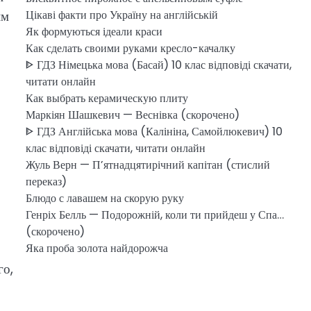
им
Цікаві факти про Україну на англійській
Як формуються ідеали краси
Как сделать своими руками кресло-качалку
ᐈ ГДЗ Німецька мова (Басай) 10 клас відповіді скачати,
читати онлайн
Как выбрать керамическую плиту
Маркіян Шашкевич — Веснівка (скорочено)
ᐈ ГДЗ Англійська мова (Калініна, Самойлюкевич) 10
клас відповіді скачати, читати онлайн
Жуль Верн — П’ятнадцятирічний капітан (стислий
переказ)
Блюдо с лавашем на скорую руку
Генріх Белль — Подорожній, коли ти прийдеш у Спа…
(скорочено)
Яка проба золота найдорожча
го,