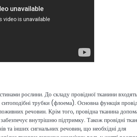
астинами рослини. До складу провідної тканини входят
а ситоподібні трубки (флоема). Основна функція прові
поживних речовин. Крім того, провідна тканина допом
ож забезпечує внутрішню підтримку. Також провідні тка
в та інших сигнальних речовин, що необхідні для