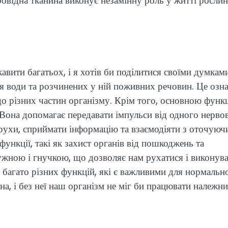
ровідна тканина виконує незамінну роль у житті рослин
авити багатьох, і я хотів би поділитися своїми думками
 води та розчинених у ній поживних речовин. Це озна
о різних частин організму. Крім того, основною функ
 Вона допомагає передавати імпульси від одного нерво
рухи, сприймати інформацію та взаємодіяти з оточуюч
функції, такі як захист органів від пошкоджень та
ужною і гнучкою, що дозволяє нам рухатися і виконув
ує багато різних функцій, які є важливими для нормальн
на, і без неї наш організм не міг би працювати належн