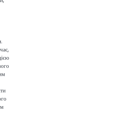
и,
.
чає,
цією
вого
им
ати
ого
им