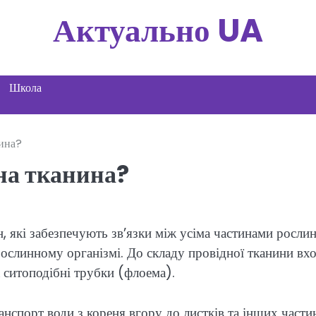
Актуально UA
Школа
нина?
дна тканина?
 які забезпечують зв’язки між усіма частинами рослин
ослинному організмі. До складу провідної тканини вх
а ситоподібні трубки (флоема).
анспорт води з кореня вгору до листків та інших части