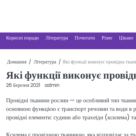
Перейти
до
вмісту
Корисні поради
Література
Почитати
Різне
Цікаво
Домашня
Література
Які функції виконує провідна тка
Які функції виконує прові
26 Березня 2021
admin
Провідні тканини рослин — це особливий тип тканин,
основною функцією є транспорт речовин та води в р
провідні елементи: судини або трахеїди (ксилема) т
Ксилема є провідною тканиною, яка відповідає за тр