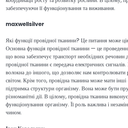
координації росту та розвитку рослини. В цілому, п
забезпечуючи її функціонування та виживання.
maxwellsilver
Які функції провідної тканини? Це питання може цік
Основна функція провідної тканини — це проведення
що вона забезпечує транспорт необхідних речовин д
провідної тканини є передача електричних сигналів.
волокна до іншого, що дозволяє нам контролювати 
світом. Крім того, провідна тканина може мати інші 
підтримка структури організму. Вона може бути пр
різноманітні дії. В цілому, провідна тканина викон
функціонування організму. Її роль важлива і незамін
чином.