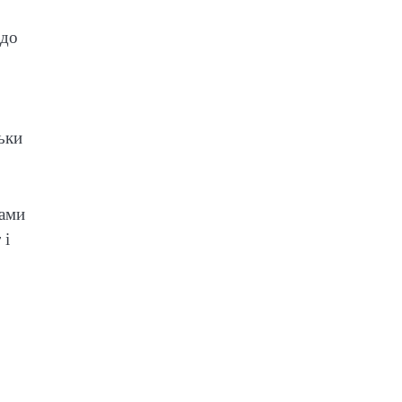
 до
ьки
нами
 і