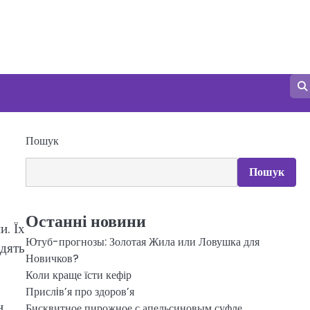
Пошук
Пошук
Останні новини
и. Їх
Ютуб-прогнозы: Золотая Жила или Ловушка для
одять
Новичков?
Коли краще їсти кефір
Прислiв’я про здоров’я
н
Бисквитное пирожное с апельсиновым суфле