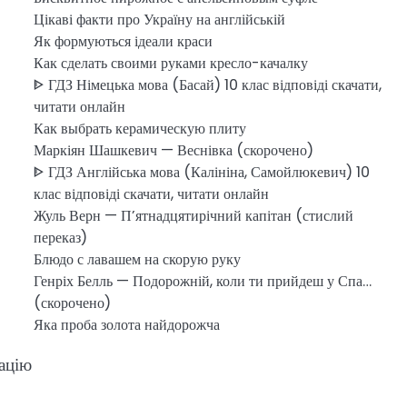
Цікаві факти про Україну на англійській
Як формуються ідеали краси
Как сделать своими руками кресло-качалку
ᐈ ГДЗ Німецька мова (Басай) 10 клас відповіді скачати,
читати онлайн
Как выбрать керамическую плиту
Маркіян Шашкевич — Веснівка (скорочено)
ᐈ ГДЗ Англійська мова (Калініна, Самойлюкевич) 10
клас відповіді скачати, читати онлайн
Жуль Верн — П’ятнадцятирічний капітан (стислий
переказ)
Блюдо с лавашем на скорую руку
Генріх Белль — Подорожній, коли ти прийдеш у Спа…
(скорочено)
Яка проба золота найдорожча
тацію