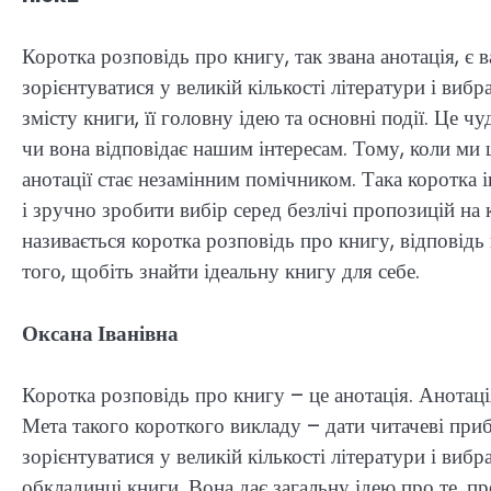
Коротка розповідь про книгу, так звана анотація, є
зорієнтуватися у великій кількості літератури і виб
змісту книги, її головну ідею та основні події. Це 
чи вона відповідає нашим інтересам. Тому, коли ми 
анотації стає незамінним помічником. Така коротка 
і зручно зробити вибір серед безлічі пропозицій на
називається коротка розповідь про книгу, відповідь
того, щобіть знайти ідеальну книгу для себе.
Оксана Іванівна
Коротка розповідь про книгу – це анотація. Анотація
Мета такого короткого викладу – дати читачеві при
зорієнтуватися у великій кількості літератури і виб
обкладинці книги. Вона дає загальну ідею про те, п