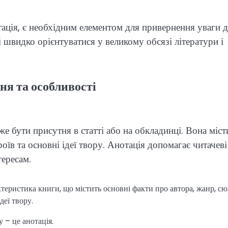
тація, є необхідним елементом для привернення уваги 
і швидко орієнтуватися у великому обсязі літератури і
ня та особливості
же бути присутня в статті або на обкладинці. Вона міст
оїв та основні ідеї твору. Анотація допомагає читачеві
тересам.
ктеристика книги, що містить основні факти про автора, жанр, сю
деї твору.
 – це анотація.