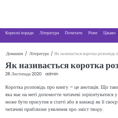
Перейти
до
вмісту
Корисні поради
Література
Почитати
Різне
Цікаво
Домашня
Література
Як називається коротка розповідь 
Як називається коротка ро
28 Листопада 2020
admin
Коротка розповідь про книгу – це анотація. Що таке
яка має на меті допомогти читачеві зорієнтуватися у
може бути присутня в статті або в книжці як її своє
читачеві приблизне уявлення про зміст твору.