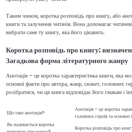
Таким чином, коротка розповідь про книгу, або ано
книги та залучення читачів. Вона допомагає читачев
вибрати саме ту книгу, яка його цікавить.
Коротка розповідь про книгу: визначен
Загадкова форма літературного жанру
Анотація – це коротка характеристика книги, яка мо
основні факти про автора, жанр, сюжет, головних гер
розібратися, чи ця книга відповідає його смакам і ін
Анотація – це коротка хара
Що таке анотація?
головних героїв та основні і
Як називається коротка
Коротка розповідь про книгу
розповідь про книгу?