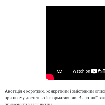
Анотація є коротким, конкретним і змістовним опис
при цьому достатньо інформативною. В анотації важл
привернути увагу читача.