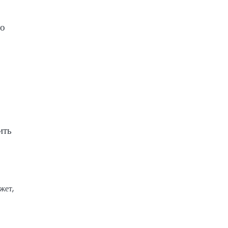
до
ить
жет,