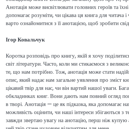
Анотація може висвітлювати головних героїв та їхн
допомагає розуміти, чи цікава ця книга для читача і
варто ознайомитися з її анотацією, щоб зробити сві
Ігор Ковальчук
Коротка розповідь про книгу, якій я хочу поділитися
світ літератури. Часто, коли ми стикаємося з велико
те, що нам потрібно. Тож, анотація може стати над
опис, який надає нам загальне уявлення про зміст к
цікавий твір для нас, чи він вартий нашої уваги. Ба
обкладинках книг. Вони дають нам повний огляд пові
в творі. Анотація — це як підказка, яка допомагає н
можливість оцінити, чи наші інтереси збігаються з 
завжди звертаю увагу на анотацію, перш ніж купую 
цей твір стане чудовим відкриттям для мене.