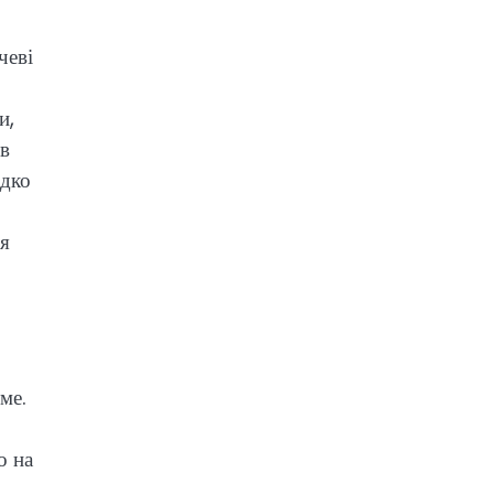
чеві
и,
 в
идко
ля
ме.
о на