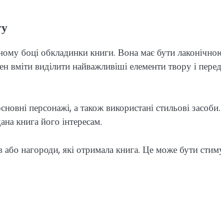
гу
тному боці обкладинки книги. Вона має бути лаконічно
ен вміти виділити найважливіші елементи твору і пере
основні персонажі, а також використані стильові засоби
ана книга його інтересам.
в або нагороди, які отримала книга. Це може бути сти