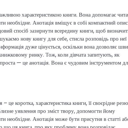
 важливою характеристикою книги. Вона допомагає чита
рати необхідне. Анотація вміщує в собі компактний опис
чудовий спосіб зазирнути всередину книги, щоб визначит
шукаємо нову книгу для себе, стисла розповідь про неї
інформація дуже цінується, оскільки вона дозволяє шв
 книжковому ринку. Тож, коли дівчата запитують, як
 проста — це анотація. Вона є чудовим інструментом д
 – це коротка, характеристика книги, її своєрідне резю
близне уявлення про зміст твору, допомогти йому
рати необхідне. Анотація може бути присутня в статті аб
ро що ця книга, про яку проблему вона розповідає.