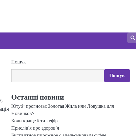
Пошук
Пошук
Останні новини
и,
Ютуб-прогнозы: Золотая Жила или Ловушка для
ація
Новичков?
Коли краще їсти кефір
Прислiв’я про здоров’я
Бисквитное пирожное с апельсиновым суфле