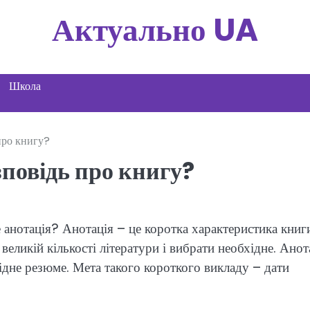
Актуально UA
Школа
про книгу?
зповідь про книгу?
 анотація? Анотація – це коротка характеристика книг
 великій кількості літератури і вибрати необхідне. Анот
рідне резюме. Мета такого короткого викладу – дати