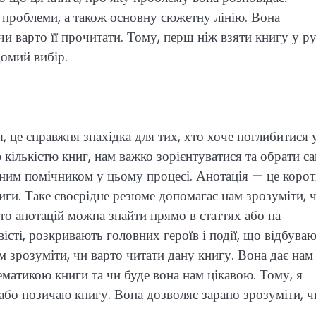
і проблеми, а також основну сюжетну лінію. Вона
 чи варто її прочитати. Тому, перш ніж взяти книгу у ру
домий вибір.
, це справжня знахідка для тих, хто хоче поглибитися 
ю кількістю книг, нам важко зорієнтуватися та обрати с
ійним помічником у цьому процесі. Анотація — це коро
ниги. Таке своєрідне резюме допомагає нам зрозуміти, 
гато анотацій можна знайти прямо в статтях або на
сті, розкривають головних героїв і події, що відбува
ам зрозуміти, чи варто читати дану книгу. Вона дає нам
тематикою книги та чи буде вона нам цікавою. Тому, я
або позичаю книгу. Вона дозволяє зарано зрозуміти, ч