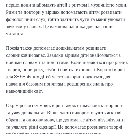
перше, вони знайомлять дітей з ритмом і музичністю мови.
Рими та повтори у віршах допомагають дітям розвивати
фонологічний слух, тобто здатність чути та маніпулювати
звуками у словах. Це важлива навичка для навчання
читання.
Поезія також допомагає дошкільнятам розвивати
словниковий запас. Завдяки віршам діти знайомляться з
новими словами та поняттями. Вони дізнаються про різних
тварин, пори року, сім’ю і навіть технології. Короткі вірші
для 3-5-річних дітей часто використовуються для
навчання базовим поняттям і розширення знань про
навколишній світ.
Окрім розвитку мови, вірші також стимулюють творчість
та уяву дошкільнят. Вірші часто використовують яскраві
образи та описову мову, що допомагає дітям візуалізувати
та уявляти різні сценарії. Це допомагає розвивати творчі