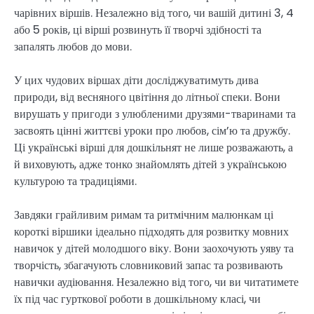
чарівних віршів. Незалежно від того, чи вашій дитині 3, 4
або 5 років, ці вірші розвинуть її творчі здібності та
запалять любов до мови.
У цих чудових віршах діти досліджуватимуть дива
природи, від весняного цвітіння до літньої спеки. Вони
вирушать у пригоди з улюбленими друзями-тваринами та
засвоять цінні життєві уроки про любов, сім’ю та дружбу.
Ці українські вірші для дошкільнят не лише розважають, а
й виховують, адже тонко знайомлять дітей з українською
культурою та традиціями.
Завдяки грайливим римам та ритмічним малюнкам ці
короткі віршики ідеально підходять для розвитку мовних
навичок у дітей молодшого віку. Вони заохочують уяву та
творчість, збагачують словниковий запас та розвивають
навички аудіювання. Незалежно від того, чи ви читатимете
їх під час гурткової роботи в дошкільному класі, чи