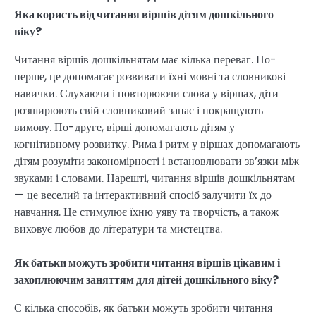
Яка користь від читання віршів дітям дошкільного
віку?
Читання віршів дошкільнятам має кілька переваг. По-
перше, це допомагає розвивати їхні мовні та словникові
навички. Слухаючи і повторюючи слова у віршах, діти
розширюють свій словниковий запас і покращують
вимову. По-друге, вірші допомагають дітям у
когнітивному розвитку. Рима і ритм у віршах допомагають
дітям розуміти закономірності і встановлювати зв’язки між
звуками і словами. Нарешті, читання віршів дошкільнятам
— це веселий та інтерактивний спосіб залучити їх до
навчання. Це стимулює їхню уяву та творчість, а також
виховує любов до літератури та мистецтва.
Як батьки можуть зробити читання віршів цікавим і
захоплюючим заняттям для дітей дошкільного віку?
Є кілька способів, як батьки можуть зробити читання