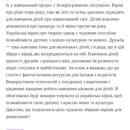
їх у навчальний процес є безпрограшною ситуацією. Вірші
про різні пори року, такі як літо та осінь, ідеально підходять
для навчання дітей про навколишній світ. Дітям важливо
дізнаватися про природу та її зміни протягом року.
Українські вірші про тварин також є чудовим способом
познайомити дитину з іншою культурою та мовою. Дружба
— така важлива тема для маленьких дітей, і я рада, що в цій
збірці є вірші, які зосереджуються на ній. Навчання дітей
цінності дружби з раннього віку допоможе їм розвинути
міцні стосунки в майбутньому. Загалом, я вважаю, що ця
стаття є фантастичним ресурсом для батьків і педагогів.
Використання технологій у поєднанні з короткими і
цікавими віршами робить навчання цікавим для дітей. Я
обов’язково буду використовувати ці українські вірші, щоб
познайомити свою дитину з красою мови та культури.
Дякуємо, що поділилися цією чудовою збіркою віршів для
дошкільнят!