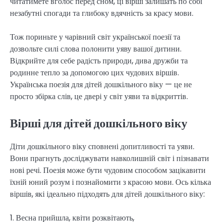
читатимете вголос перед сном, ці вірші залишать по собі
незабутні спогади та глибоку вдячність за красу мови.
Тож пориньте у чарівний світ української поезії та
дозвольте силі слова полонити уяву вашої дитини.
Відкрийте для себе радість природи, дива дружби та
родинне тепло за допомогою цих чудових віршів.
Українська поезія для дітей дошкільного віку — це не
просто збірка слів, це двері у світ уяви та відкриттів.
Вірші для дітей дошкільного віку
Діти дошкільного віку сповнені допитливості та уяви.
Вони прагнуть досліджувати навколишній світ і пізнавати
нові речі. Поезія може бути чудовим способом зацікавити
їхній юний розум і познайомити з красою мови. Ось кілька
віршів, які ідеально підходять для дітей дошкільного віку:
1. Весна прийшла, квіти розквітають,