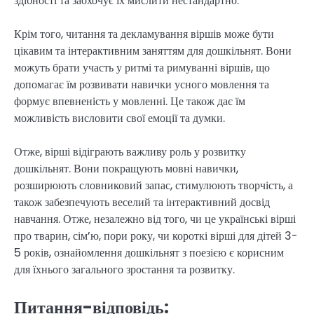
здібності та заохочує їх мислити нестандартно.
Крім того, читання та декламування віршів може бути
цікавим та інтерактивним заняттям для дошкільнят. Вони
можуть брати участь у ритмі та римуванні віршів, що
допомагає їм розвивати навички усного мовлення та
формує впевненість у мовленні. Це також дає їм
можливість висловити свої емоції та думки.
Отже, вірші відіграють важливу роль у розвитку
дошкільнят. Вони покращують мовні навички,
розширюють словниковий запас, стимулюють творчість, а
також забезпечують веселий та інтерактивний досвід
навчання. Отже, незалежно від того, чи це українські вірші
про тварин, сім’ю, пори року, чи короткі вірші для дітей 3-
5 років, ознайомлення дошкільнят з поезією є корисним
для їхнього загального зростання та розвитку.
Питання-відповідь: