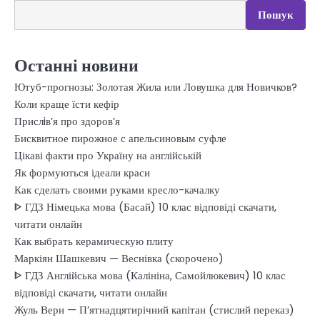
Пошук
Останні новини
Ютуб-прогнозы: Золотая Жила или Ловушка для Новичков?
Коли краще їсти кефір
Прислiв’я про здоров’я
Бисквитное пирожное с апельсиновым суфле
Цікаві факти про Україну на англійській
Як формуються ідеали краси
Как сделать своими руками кресло-качалку
ᐈ ГДЗ Німецька мова (Басай) 10 клас відповіді скачати,
читати онлайн
Как выбрать керамическую плиту
Маркіян Шашкевич — Веснівка (скорочено)
ᐈ ГДЗ Англійська мова (Калініна, Самойлюкевич) 10 клас
відповіді скачати, читати онлайн
Жуль Верн — П’ятнадцятирічний капітан (стислий переказ)