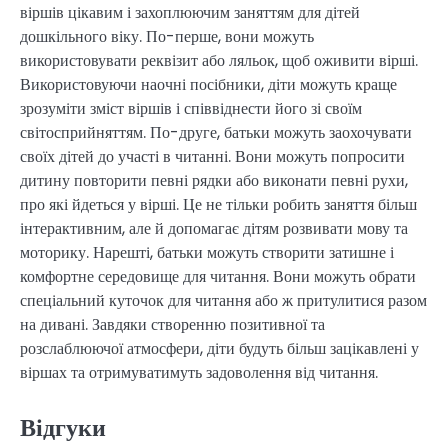
віршів цікавим і захоплюючим заняттям для дітей
дошкільного віку. По-перше, вони можуть
використовувати реквізит або ляльок, щоб оживити вірші.
Використовуючи наочні посібники, діти можуть краще
зрозуміти зміст віршів і співвіднести його зі своїм
світосприйняттям. По-друге, батьки можуть заохочувати
своїх дітей до участі в читанні. Вони можуть попросити
дитину повторити певні рядки або виконати певні рухи,
про які йдеться у вірші. Це не тільки робить заняття більш
інтерактивним, але й допомагає дітям розвивати мову та
моторику. Нарешті, батьки можуть створити затишне і
комфортне середовище для читання. Вони можуть обрати
спеціальний куточок для читання або ж притулитися разом
на дивані. Завдяки створенню позитивної та
розслаблюючої атмосфери, діти будуть більш зацікавлені у
віршах та отримуватимуть задоволення від читання.
Відгуки