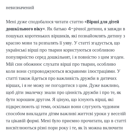
невизначений
Мені дуже сподобалося читати статтю «
Вірші для дітей
дошкільного віку
«. Як батько 4-річної дитини, я завжди в
пошуках коротеньких віршиків, які познайомлять дитину з
красою мови та розпалять її уяву. У статті згадується, що
українські вірші про тварин користуються особливою
популярністю серед дошкільнят, і я повністю з цим згоден.
Мій син обожнює слухати вірші про тварин, особливо
коли вони супроводжуються яскравими ілюстраціями. У
статті також йдеться про важливість дружби в дитячих
віршах, і я не можу не погодитися з цим. Дуже важливо,
щоб діти змалечку знали про цінність дружби і про те, як
бути хорошим другом. Я ціную, що існують вірші, які
підкреслюють ці теми, оскільки вони слугують чудовим
способом викладати дітям важливі життєві уроки у веселій
та цікавій формі. Мені було приємно прочитати, що в статті
висвітлюються різні пори року і те, як їх можна включити