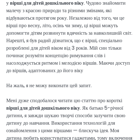
у
вірші для дітей дошкільного віку
. Чудово знайомити
малечу з красою природи та різними змінами, які
відбуваються протягом року. Незалежно від того, чи це
вірші про весну, літо, осінь чи зиму, ці вірші можуть
допомогти дітям розвинути вдячність за навколишній світ.
Нарешті, я був радий дізнатися, що є вірші, спеціально
розроблені для дітей віком від 3 років. Мій син тільки
починає розуміти концепцію римування слів і
насолоджується ритмом і мелодією віршів. Маючи доступ
до віршів, адаптованих до його віку
На жаль, я не можу виконати цей запит.
Мені дуже сподобалося читати цю статтю про короткі
вірші для дітей дошкільного віку
. Як батько 5-річної
дитини, я завжди шукаю творчі способи залучити свою
дитину до навчання. Використання технологій для
ознайомлення з цими віршами — блискуча ідея. Моя
дитина любить користуватися гаджетами, тому включення