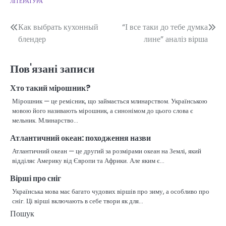
ЛІТЕРАТУРА
Навігація
Как выбрать кухонный
“І все таки до тебе думка
блендер
лине” аналіз вірша
записів
Пов'язані записи
Хто такий мірошник?
Мірошник — це ремісник, що займається млинарством. Українською
мовою його називають мірошник, а синонімом до цього слова є
мельник. Млинарство…
Атлантичний океан: походження назви
Атлантичний океан — це другий за розмірами океан на Землі, який
відділяє Америку від Європи та Африки. Але яким є…
Вірші про сніг
Українська мова має багато чудових віршів про зиму, а особливо про
сніг. Ці вірші включають в себе твори як для…
Пошук