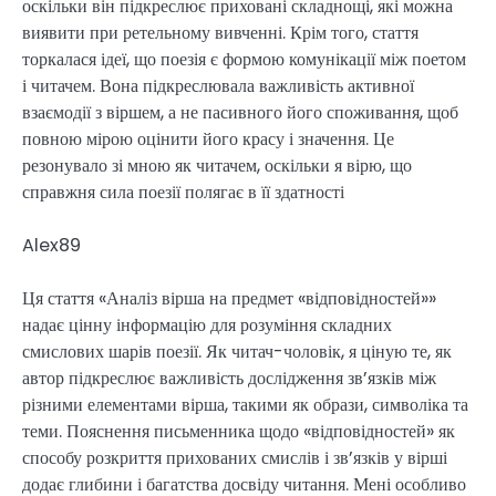
оскільки він підкреслює приховані складнощі, які можна
виявити при ретельному вивченні. Крім того, стаття
торкалася ідеї, що поезія є формою комунікації між поетом
і читачем. Вона підкреслювала важливість активної
взаємодії з віршем, а не пасивного його споживання, щоб
повною мірою оцінити його красу і значення. Це
резонувало зі мною як читачем, оскільки я вірю, що
справжня сила поезії полягає в її здатності
Alex89
Ця стаття «Аналіз вірша на предмет «відповідностей»»
надає цінну інформацію для розуміння складних
смислових шарів поезії. Як читач-чоловік, я ціную те, як
автор підкреслює важливість дослідження зв’язків між
різними елементами вірша, такими як образи, символіка та
теми. Пояснення письменника щодо «відповідностей» як
способу розкриття прихованих смислів і зв’язків у вірші
додає глибини і багатства досвіду читання. Мені особливо