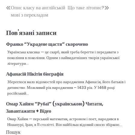
Навігація
Опис класу на англійській
Що таке літопис?
мові з перекладом
записів
Пов'язані записи
Франко “Украдене щастя” скорочено
Українська класика — це скарб, який треба берегти і передавати з
покоління в покоління. Одним з найвидатніших творів української
літератури…
Афанасій Нікітін біографія
Збереглося мало відомостей про народження Афанасія, його батьків і
дитинство. Можливий рік народження – 1433 рік. У 1468 році
російський…
Омар Хайям “Рубаї” (українською) Читати,
Завантажити + Відео
Омар Хайям — перський математик, астроном і поет, народився в
Нішапурі, Іран, в 11 столітті. Він найбільш відомий своєю збіркою…
Пошук