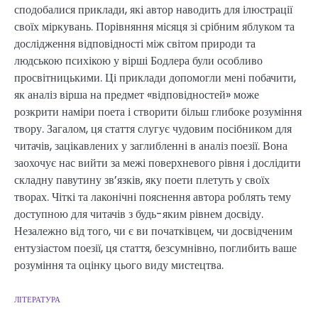
сподобалися приклади, які автор наводить для ілюстрації
своїх міркувань. Порівняння місяця зі срібним яблуком та
дослідження відповідності між світом природи та
людською психікою у вірші Бодлера були особливо
просвітницькими. Ці приклади допомогли мені побачити,
як аналіз вірша на предмет «відповідностей» може
розкрити наміри поета і створити більш глибоке розуміння
твору. Загалом, ця стаття слугує чудовим посібником для
читачів, зацікавлених у заглибленні в аналіз поезії. Вона
заохочує нас вийти за межі поверхневого рівня і дослідити
складну павутину зв’язків, яку поети плетуть у своїх
творах. Чіткі та лаконічні пояснення автора роблять тему
доступною для читачів з будь-яким рівнем досвіду.
Незалежно від того, чи є ви початківцем, чи досвідченим
ентузіастом поезії, ця стаття, безсумнівно, поглибить ваше
розуміння та оцінку цього виду мистецтва.
ЛІТЕРАТУРА