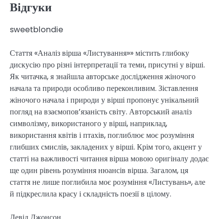
Відгуки
sweetblondie
Стаття «Аналіз вірша «Листування»» містить глибоку
дискусію про різні інтерпретації та теми, присутні у вірші.
Як читачка, я знайшла авторське дослідження жіночого
начала та природи особливо переконливим. Зіставлення
жіночого начала і природи у вірші пропонує унікальний
погляд на взаємопов’язаність світу. Авторський аналіз
символізму, використаного у вірші, наприклад,
використання квітів і птахів, поглиблює моє розуміння
глибших смислів, закладених у вірші. Крім того, акцент у
статті на важливості читання вірша мовою оригіналу додає
ще один рівень розуміння нюансів вірша. Загалом, ця
стаття не лише поглибила моє розуміння «Листувань», але
й підкреслила красу і складність поезії в цілому.
Девід Джонсон