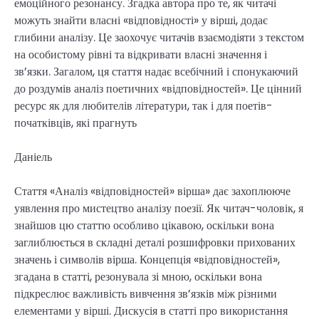
емоційного резонансу. Згадка автора про те, як читачі
можуть знайти власні «відповідності» у вірші, додає
глибини аналізу. Це заохочує читачів взаємодіяти з текстом
на особистому рівні та відкривати власні значення і
зв’язки. Загалом, ця стаття надає всебічний і спонукаючий
до роздумів аналіз поетичних «відповідностей». Це цінний
ресурс як для любителів літератури, так і для поетів-
початківців, які прагнуть
Даніель
Стаття «Аналіз «відповідностей» вірша» дає захоплююче
уявлення про мистецтво аналізу поезії. Як читач-чоловік, я
знайшов цю статтю особливо цікавою, оскільки вона
заглиблюється в складні деталі розшифровки прихованих
значень і символів вірша. Концепція «відповідностей»,
згадана в статті, резонувала зі мною, оскільки вона
підкреслює важливість вивчення зв’язків між різними
елементами у вірші. Дискусія в статті про використання