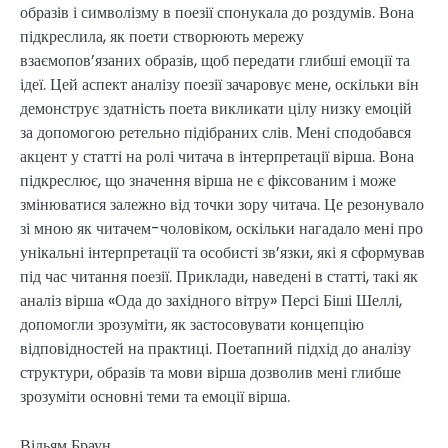
образів і символізму в поезії спонукала до роздумів. Вона
підкреслила, як поети створюють мережу
взаємопов’язаних образів, щоб передати глибші емоції та
ідеї. Цей аспект аналізу поезії зачаровує мене, оскільки він
демонструє здатність поета викликати цілу низку емоцій
за допомогою ретельно підібраних слів. Мені сподобався
акцент у статті на ролі читача в інтерпретації вірша. Вона
підкреслює, що значення вірша не є фіксованим і може
змінюватися залежно від точки зору читача. Це резонувало
зі мною як читачем-чоловіком, оскільки нагадало мені про
унікальні інтерпретації та особисті зв’язки, які я сформував
під час читання поезії. Приклади, наведені в статті, такі як
аналіз вірша «Ода до західного вітру» Персі Біші Шеллі,
допомогли зрозуміти, як застосовувати концепцію
відповідностей на практиці. Поетапний підхід до аналізу
структури, образів та мови вірша дозволив мені глибше
зрозуміти основні теми та емоції вірша.
Вільям Браун