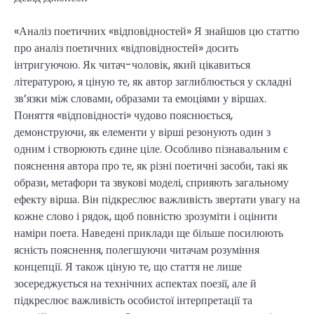
«Аналіз поетичних «відповідностей» Я знайшов цю статтю
про аналіз поетичних «відповідностей» досить
інтригуючою. Як читач-чоловік, який цікавиться
літературою, я ціную те, як автор заглиблюється у складні
зв’язки між словами, образами та емоціями у віршах.
Поняття «відповідності» чудово пояснюється,
демонструючи, як елементи у вірші резонують один з
одним і створюють єдине ціле. Особливо пізнавальним є
пояснення автора про те, як різні поетичні засоби, такі як
образи, метафори та звукові моделі, сприяють загальному
ефекту вірша. Він підкреслює важливість звертати увагу на
кожне слово і рядок, щоб повністю зрозуміти і оцінити
наміри поета. Наведені приклади ще більше посилюють
ясність пояснення, полегшуючи читачам розуміння
концепції. Я також ціную те, що стаття не лише
зосереджується на технічних аспектах поезії, але й
підкреслює важливість особистої інтерпретації та