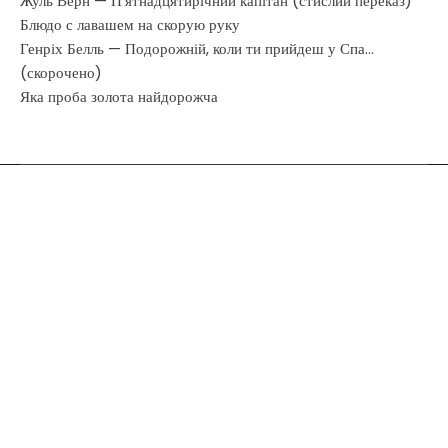
Жуль Верн — П’ятнадцятирічний капітан (стислий переказ)
Блюдо с лавашем на скорую руку
Генріх Белль — Подорожній, коли ти прийдеш у Спа…
(скорочено)
Яка проба золота найдорожча