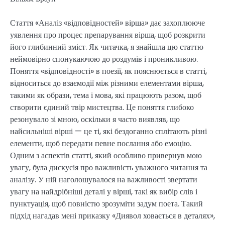
Стаття «Аналіз «відповідностей» вірша» дає захоплююче
уявлення про процес препарування вірша, щоб розкрити
його глибинний зміст. Як читачка, я знайшла цю статтю
неймовірно спонукаючою до роздумів і проникливою.
Поняття «відповідності» в поезії, як пояснюється в статті,
відноситься до взаємодії між різними елементами вірша,
такими як образи, тема і мова, які працюють разом, щоб
створити єдиний твір мистецтва. Це поняття глибоко
резонувало зі мною, оскільки я часто виявляв, що
найсильніші вірші — це ті, які бездоганно сплітають різні
елементи, щоб передати певне послання або емоцію.
Одним з аспектів статті, який особливо привернув мою
увагу, була дискусія про важливість уважного читання та
аналізу. У ній наголошувалося на важливості звертати
увагу на найдрібніші деталі у вірші, такі як вибір слів і
пунктуація, щоб повністю зрозуміти задум поета. Такий
підхід нагадав мені приказку «Диявол ховається в деталях»,