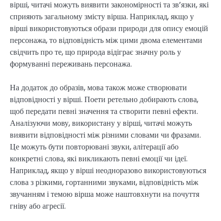
вірші, читачі можуть виявити закономірності та зв’язки, які
сприяють загальному змісту вірша. Наприклад, якщо у
вірші використовуються образи природи для опису емоцій
персонажа, то відповідність між цими двома елементами
свідчить про те, що природа відіграє значну роль у
формуванні переживань персонажа.
На додаток до образів, мова також може створювати
відповідності у вірші. Поети ретельно добирають слова,
щоб передати певні значення та створити певні ефекти.
Аналізуючи мову, використану у вірші, читачі можуть
виявити відповідності між різними словами чи фразами.
Це можуть бути повторювані звуки, алітерації або
конкретні слова, які викликають певні емоції чи ідеї.
Наприклад, якщо у вірші неодноразово використовуються
слова з різкими, гортанними звуками, відповідність між
звучанням і темою вірша може наштовхнути на почуття
гніву або агресії.