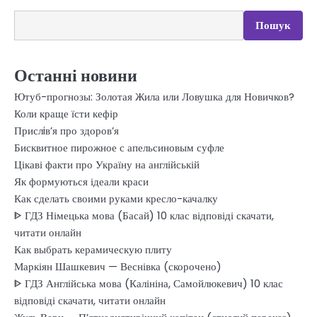
Пошук
Останні новини
Ютуб-прогнозы: Золотая Жила или Ловушка для Новичков?
Коли краще їсти кефір
Прислiв’я про здоров’я
Бисквитное пирожное с апельсиновым суфле
Цікаві факти про Україну на англійській
Як формуються ідеали краси
Как сделать своими руками кресло-качалку
ᐈ ГДЗ Німецька мова (Басай) 10 клас відповіді скачати,
читати онлайн
Как выбрать керамическую плиту
Маркіян Шашкевич — Веснівка (скорочено)
ᐈ ГДЗ Англійська мова (Калініна, Самойлюкевич) 10 клас
відповіді скачати, читати онлайн