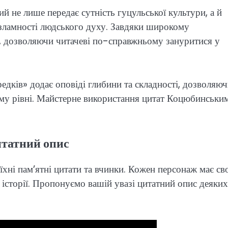
й не лише передає сутність гуцульської культури, а й
незламності людського духу. Завдяки широкому
, дозволяючи читачеві по-справжньому зануритися у
редків» додає оповіді глибини та складності, дозволяю
ому рівні. Майстерне використання цитат Коцюбинськи
итатний опис
їхні пам’ятні цитати та вчинки. Кожен персонаж має с
в історії. Пропонуємо вашій увазі цитатний опис деяких