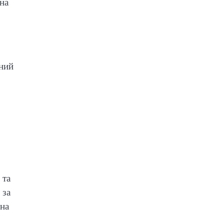
она
сний
 та
 за
она