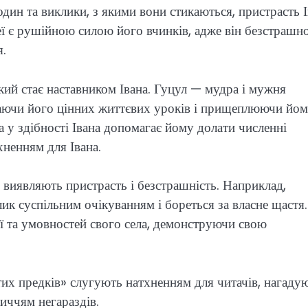
один та виклики, з якими вони стикаються, пристрасть 
ї є рушійною силою його вчинків, адже він безстрашн
я.
кий стає наставником Івана. Гуцул — мудра і мужня
вчаючи його цінних життєвих уроків і прищеплюючи йо
ла у здібності Івана допомагає йому долати численні
хненням для Івана.
 виявляють пристрасть і безстрашність. Наприклад,
ик суспільним очікуванням і бореться за власне щастя. 
м’ї та умовностей свого села, демонструючи свою
утих предків» слугують натхненням для читачів, нагаду
личчям негараздів.