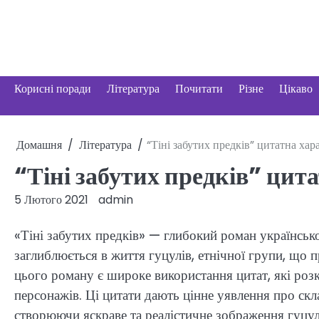
Перейти
до
вмісту
Корисні поради
Література
Почитати
Різне
Цікаво
Домашня
Література
“Тіні забутих предків” цитатна хар
“Тіні забутих предків” цит
5 Лютого 2021
admin
«Тіні забутих предків» — глибокий роман українс
заглиблюється в життя гуцулів, етнічної групи, що 
цього роману є широке використання цитат, які роз
персонажів. Ці цитати дають цінне уявлення про скл
створюючи яскраве та реалістичне зображення гуцул