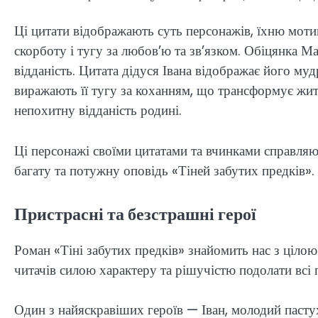
Ці цитати відображають суть персонажів, їхню моти
скорботу і тугу за любов’ю та зв’язком. Обіцянка Ма
відданість. Цитата дідуся Івана відображає його муд
виражають її тугу за коханням, що трансформує жи
непохитну відданість родині.
Ці персонажі своїми цитатами та вчинками справляют
багату та потужну оповідь «Тіней забутих предків».
Пристрасні та безстрашні герої
Роман «Тіні забутих предків» знайомить нас з ціло
читачів силою характеру та рішучістю подолати всі
Один з найяскравіших героїв — Іван, молодий пастух