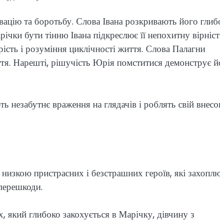
вацію та боротьбу. Слова Івана розкривають його глиб
річки бути тінню Івана підкреслює її непохитну вірніст
рість і розуміння циклічності життя. Слова Палагни
ття. Нарешті, рішучість Юрія помститися демонструє й
ь незабутнє враження на глядачів і роблять свій внесо
ю низкою пристрасних і безстрашних героїв, які захопл
 перешкоди.
, який глибоко закохується в Марічку, дівчину з