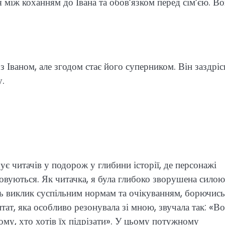
я між коханням до Івана та обов’язком перед сім’єю. В
Іваном, але згодом стає його суперником. Він заздрі
у.
є читачів у подорож у глибини історії, де персонажі
овуються. Як читачка, я була глибоко зворушена силою
ють виклик суспільним нормам та очікуванням, борючись
итат, яка особливо резонувала зі мною, звучала так: «В
кому, хто хотів їх підрізати». У цьому потужному