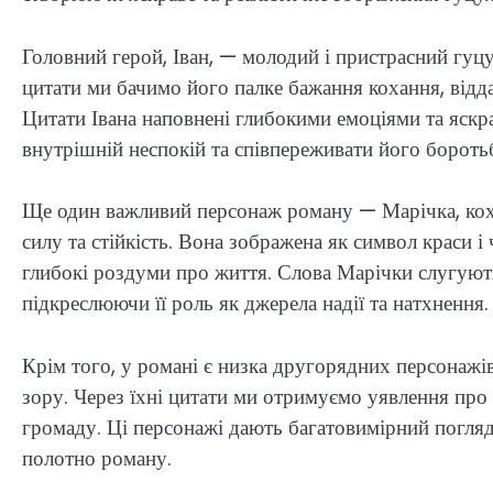
Головний герой, Іван, — молодий і пристрасний гуцу
цитати ми бачимо його палке бажання кохання, відда
Цитати Івана наповнені глибокими емоціями та яскр
внутрішній неспокій та співпереживати його боротьб
Ще один важливий персонаж роману — Марічка, коха
силу та стійкість. Вона зображена як символ краси і 
глибокі роздуми про життя. Слова Марічки слугують
підкреслюючи її роль як джерела надії та натхнення.
Крім того, у романі є низка другорядних персонажів
зору. Через їхні цитати ми отримуємо уявлення про 
громаду. Ці персонажі дають багатовимірний погляд 
полотно роману.