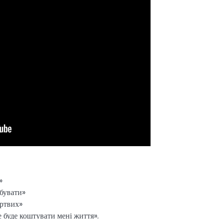
»
абувати»
ертвих»
е буде коштувати мені життя».