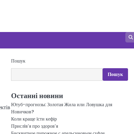
Пошук
Пошук
Останні новини
Ютуб-прогнозы: Золотая Жила или Ловушка для
ктів
Новичков?
Коли краще їсти кефір
Прислiв’я про здоров’я
Бисквитное пирожное с апельсиновым суфле