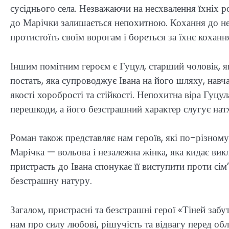
сусіднього села. Незважаючи на несхвалення їхніх р
до Марічки залишається непохитною. Кохання до не
протистоїть своїм ворогам і бореться за їхнє коханн
Іншим помітним героєм є Гуцул, старший чоловік, я
постать, яка супроводжує Івана на його шляху, на
якості хоробрості та стійкості. Непохитна віра Гуцу
перешкоди, а його безстрашний характер слугує нат
Роман також представляє нам героїв, які по-різному
Марічка — вольова і незалежна жінка, яка кидає викл
пристрасть до Івана спонукає її виступити проти сі
безстрашну натуру.
Загалом, пристрасні та безстрашні герої «Тіней заб
нам про силу любові, рішучість та відвагу перед об