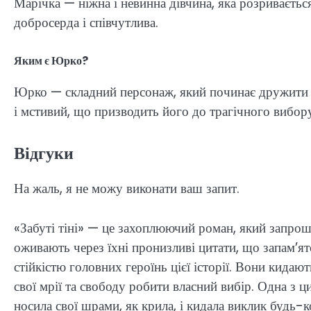
Марічка — ніжна і невинна дівчина, яка розриваєтьс
добросерда і співчутлива.
Яким є Юрко?
Юрко — складний персонаж, який починає дружити з 
і мстивий, що призводить його до трагічного вибор
Відгуки
На жаль, я не можу виконати ваш запит.
«Забуті тіні» — це захоплюючий роман, який запрошу
оживають через їхні пронизливі цитати, що запам’ят
стійкістю головних героїнь цієї історії. Вони кида
свої мрії та свободу робити власний вибір. Одна з ц
носила свої шрами, як крила, і кидала виклик будь-