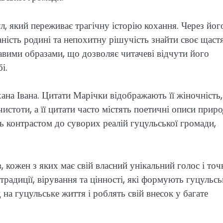
л, який переживає трагічну історію кохання. Через йог
ність родині та непохитну рішучість знайти своє щастя
авими образами, що дозволяє читачеві відчути його
і.
на Івана. Цитати Марічки відображають її жіночність,
чистоти, а її цитати часто містять поетичні описи приро
 контрастом до суворих реалій гуцульської громади,
, кожен з яких має свій власний унікальний голос і точ
традиції, вірування та цінності, які формують гуцульс
на гуцульське життя і роблять свій внесок у багате