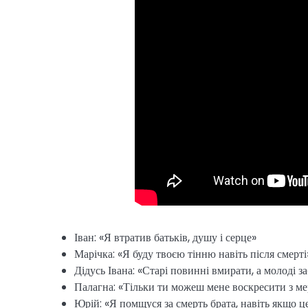
Іван: «Я втратив батьків, душу і серце»
Марічка: «Я буду твоєю тінню навіть після смерті
Дідусь Івана: «Старі повинні вмирати, а молоді з
Палагна: «Тільки ти можеш мене воскресити з м
Юрій: «Я помщуся за смерть брата, навіть якщо ц