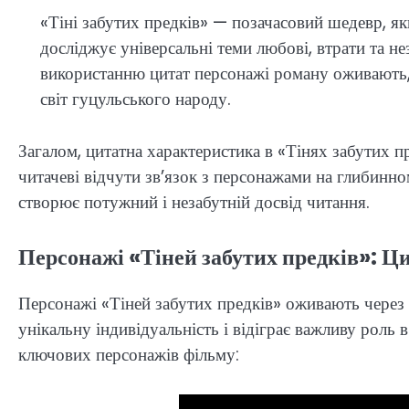
«Тіні забутих предків» — позачасовий шедевр, яки
досліджує універсальні теми любові, втрати та 
використанню цитат персонажі роману оживають
світ гуцульського народу.
Загалом, цитатна характеристика в «Тінях забутих п
читачеві відчути зв’язок з персонажами на глибинн
створює потужний і незабутній досвід читання.
Персонажі «Тіней забутих предків»: Ц
Персонажі «Тіней забутих предків» оживають через 
унікальну індивідуальність і відіграє важливу роль 
ключових персонажів фільму: