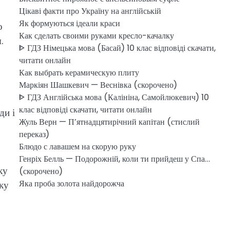
Цікаві факти про Україну на англійській
Як формуються ідеали краси
о
Как сделать своими руками кресло-качалку
.
ᐈ ГДЗ Німецька мова (Басай) 10 клас відповіді скачати,
читати онлайн
Как выбрать керамическую плиту
Маркіян Шашкевич — Веснівка (скорочено)
ᐈ ГДЗ Англійська мова (Калініна, Самойлюкевич) 10
клас відповіді скачати, читати онлайн
ди і
Жуль Верн — П’ятнадцятирічний капітан (стислий
переказ)
Блюдо с лавашем на скорую руку
Генріх Белль — Подорожній, коли ти прийдеш у Спа…
ку
(скорочено)
Яка проба золота найдорожча
ьку