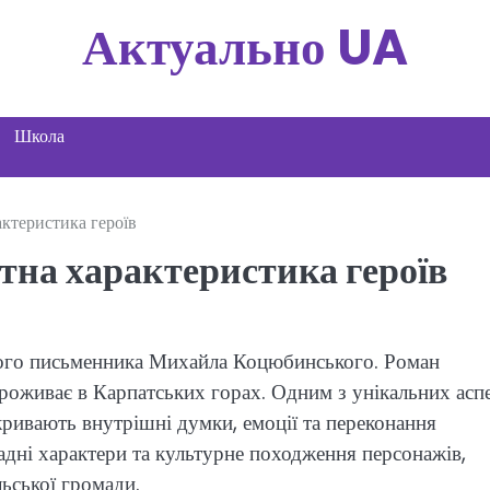
Актуально UA
Школа
актеристика героїв
атна характеристика героїв
ького письменника Михайла Коцюбинського. Роман
проживає в Карпатських горах. Одним з унікальних аспе
кривають внутрішні думки, емоції та переконання
адні характери та культурне походження персонажів,
ьської громади.