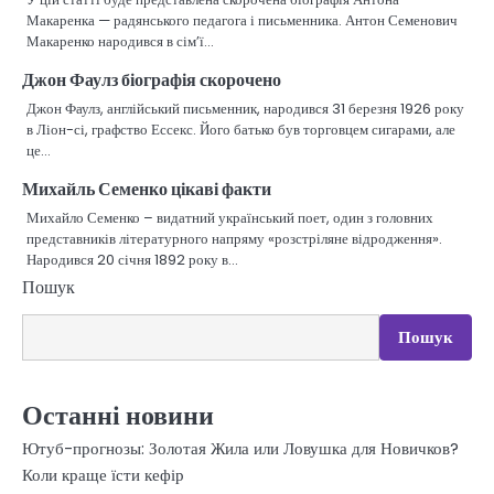
Макаренка — радянського педагога і письменника. Антон Семенович
Макаренко народився в сім’ї…
Джон Фаулз біографія скорочено
Джон Фаулз, англійський письменник, народився 31 березня 1926 року
в Ліон-сі, графство Ессекс. Його батько був торговцем сигарами, але
це…
Михайль Семенко цікаві факти
Михайло Семенко – видатний український поет, один з головних
представників літературного напряму «розстріляне відродження».
Народився 20 січня 1892 року в…
Пошук
Пошук
Останні новини
Ютуб-прогнозы: Золотая Жила или Ловушка для Новичков?
Коли краще їсти кефір