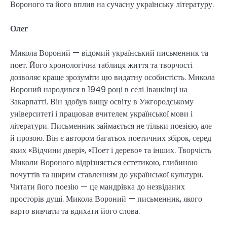
Вороного та його вплив на сучасну українську літературу.
Олег
Микола Вороний — відомий український письменник та
поет. Його хронологічна таблиця життя та творчості
дозволяє краще зрозуміти цю видатну особистість. Микола
Вороний народився в 1949 році в селі Іванківці на
Закарпатті. Він здобув вищу освіту в Ужгородському
університеті і працював вчителем української мови і
літератури. Письменник займається не тільки поезією, але
й прозою. Він є автором багатьох поетичних збірок, серед
яких «Відчини двері», «Поет і дерево» та інших. Творчість
Миколи Вороного відрізняється естетикою, глибиною
почуттів та щирим ставленням до української культури.
Читати його поезію — це мандрівка до незвіданих
просторів душі. Микола Вороний — письменник, якого
варто вивчати та вдихати його слова.