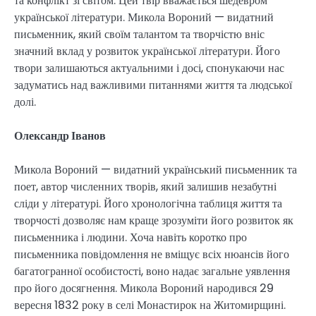
та конфлікт зі світом. Цей твір вважається шедевром
української літератури. Микола Вороний — видатний
письменник, який своїм талантом та творчістю вніс
значний вклад у розвиток української літератури. Його
твори залишаються актуальними і досі, спонукаючи нас
задуматись над важливими питаннями життя та людської
долі.
Олександр Іванов
Микола Вороний — видатний український письменник та
поет, автор численних творів, який залишив незабутні
сліди у літературі. Його хронологічна таблиця життя та
творчості дозволяє нам краще зрозуміти його розвиток як
письменника і людини. Хоча навіть коротко про
письменника повідомлення не вміщує всіх нюансів його
багатогранної особистості, воно надає загальне уявлення
про його досягнення. Микола Вороний народився 29
вересня 1832 року в селі Монастирок на Житомирщині.