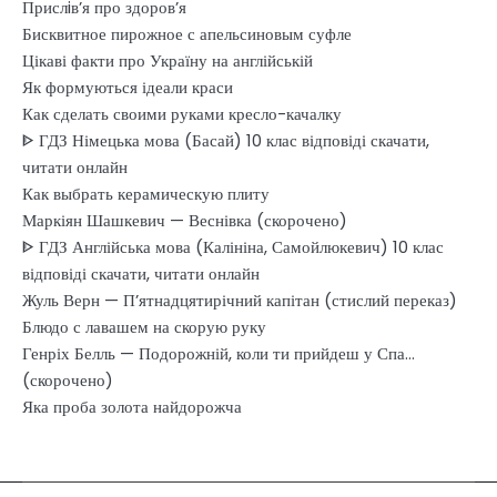
Прислiв’я про здоров’я
Бисквитное пирожное с апельсиновым суфле
Цікаві факти про Україну на англійській
Як формуються ідеали краси
Как сделать своими руками кресло-качалку
ᐈ ГДЗ Німецька мова (Басай) 10 клас відповіді скачати,
читати онлайн
Как выбрать керамическую плиту
Маркіян Шашкевич — Веснівка (скорочено)
ᐈ ГДЗ Англійська мова (Калініна, Самойлюкевич) 10 клас
відповіді скачати, читати онлайн
Жуль Верн — П’ятнадцятирічний капітан (стислий переказ)
Блюдо с лавашем на скорую руку
Генріх Белль — Подорожній, коли ти прийдеш у Спа…
(скорочено)
Яка проба золота найдорожча