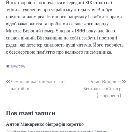
Його творчість розпочалася в середині XIX століття і
змінила уявлення про українську літературу. Він був
представником реалістичного напрямку і своїми творами
відображав життя та проблеми селянського народу.
Микола Вороний помер 5 червня 1866 року, але його
спадок вічний. Він залишив по собі незабутні поетичні
рядки, які дотепер хвилюють душі читачів. Його творчість
є безсмертною пам’яттю про великого письменника.
ЛІТЕРАТУРА
Навігація
Чем наливка отличается от
Остап Вишня —
настойки
Бенгальський тигр
записів
(скорочено)
Пов'язані записи
Антон Макаренко біографія коротко
У цій статті буде представлена скорочена біографія Антона