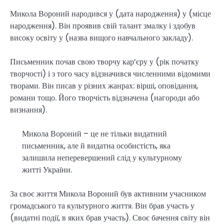
Микола Вороний народився у (дата народження) у (місце
народження). Він проявив свій талант змалку і здобув
високу освіту у (назва вищого навчального закладу).
Письменник почав свою творчу кар’єру у (рік початку
творчості) і з того часу відзначився численними відомими
творами. Він писав у різних жанрах: вірші, оповідання,
романи тощо. Його творчість відзначена (нагороди або
визнання).
Микола Вороний – це не тільки видатний
письменник, але й видатна особистість, яка
залишила неперевершений слід у культурному
житті України.
За своє життя Микола Вороний був активним учасником
громадського та культурного життя. Він брав участь у
(видатні події, в яких брав участь). Своє бачення світу він