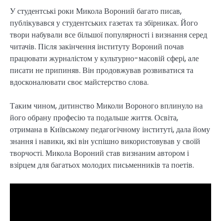
У студентські роки Микола Вороний багато писав,
публікувався у студентських газетах та збірниках. Його
твори набували все більшої популярності і визнання серед
читачів. Після закінчення інституту Вороний почав
працювати журналістом у культурно-масовій сфері, але
писати не припиняв. Він продовжував розвиватися та
вдосконалювати своє майстерство слова.
Таким чином, дитинство Миколи Вороного вплинуло на
його обрану професію та подальше життя. Освіта,
отримана в Київському педагогічному інституті, дала йому
знання і навики, які він успішно використовував у своїй
творчості. Микола Вороний став визнаним автором і
взірцем для багатьох молодих письменників та поетів.