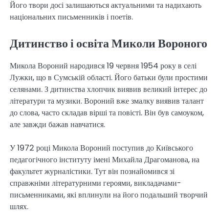
Його твори досі залишаються актуальними та надихають
національних письменників і поетів.
Дитинство і освіта Миколи Вороного
Микола Вороний народився 19 червня 1954 року в селі
Лужки, що в Сумській області. Його батьки були простими
селянами. З дитинства хлопчик виявив великий інтерес до
літератури та музики. Вороний вже змалку виявив талант
до слова, часто складав вірші та повісті. Він був самоуком,
але завжди бажав навчатися.
У 1972 році Микола Вороний поступив до Київського
педагогічного інституту імені Михайла Драгоманова, на
факультет журналістики. Тут він познайомився зі
справжніми літературними героями, викладачами-
письменниками, які вплинули на його подальший творчий
шлях.