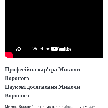
Професійна кар’єра Миколи
Вороного
Наукові досягнення Миколи
Вороного
Микола Вороний працював над дослідженнями у галузі