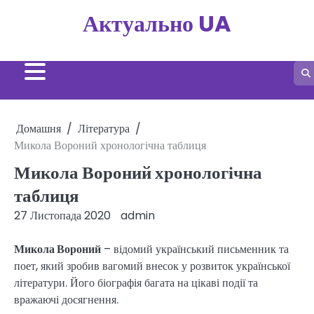
Перейти
Актуально UA
до
вмісту
Домашня
Література
Микола Вороний хронологічна таблиця
Микола Вороний хронологічна
таблиця
27 Листопада 2020
admin
Микола Вороний
– відомий український письменник та
поет, який зробив вагомий внесок у розвиток української
літератури. Його біографія багата на цікаві події та
вражаючі досягнення.