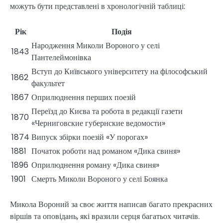
можуть бути представлені в хронологічній таблиці:
Рік
Подія
Народження Миколи Вороного у селі
1843
Пантелеймонівка
Вступ до Київського університету на філософський
1862
факультет
1867
Оприлюднення перших поезій
Переїзд до Києва та робота в редакції газети
1870
«Черниговские губернские ведомости»
1874
Випуск збірки поезій «У порогах»
1881
Початок роботи над романом «Дика свиня»
1896
Оприлюднення роману «Дика свиня»
1901
Смерть Миколи Вороного у селі Боянка
Микола Вороний за своє життя написав багато прекрасних
віршів та оповідань, які вразили серця багатьох читачів.