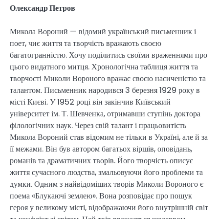
Олександр Петров
Микола Вороний — відомий український письменник і
поет, чиє життя та творчість вражають своєю
багатогранністю. Хочу поділитись своїми враженнями про
цього видатного митця. Хронологічна таблиця життя та
творчості Миколи Вороного вражає своєю насиченістю та
талантом. Письменник народився 3 березня 1929 року в
місті Києві. У 1952 році він закінчив Київський
університет ім. Т. Шевченка, отримавши ступінь доктора
філологічних наук. Через свій талант і працьовитість
Микола Вороний став відомим не тільки в Україні, але й за
її межами. Він був автором багатьох віршів, оповідань,
романів та драматичних творів. Його творчість описує
життя сучасного людства, змальовуючи його проблеми та
думки. Одним з найвідоміших творів Миколи Вороного є
поема «Блукаючі землею». Вона розповідає про пошук
героя у великому місті, відображаючи його внутрішній світ