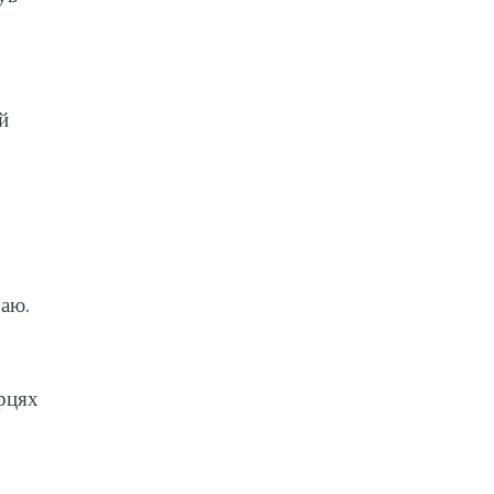
й
раю.
ерцях