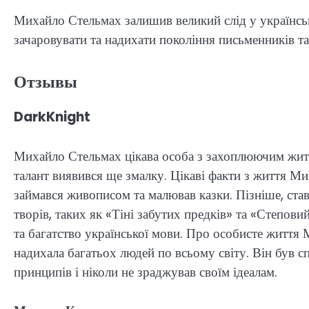
Михайло Стельмах залишив великий слід у українськ
зачаровувати та надихати покоління письменників та
Отзывы
DarkKnight
Михайло Стельмах цікава особа з захоплюючим життя
талант виявився ще змалку. Цікаві факти з життя М
займався живописом та малював казки. Пізніше, ста
творів, таких як «Тіні забутих предків» та «Степов
та багатство української мови. Про особисте життя 
надихала багатьох людей по всьому світу. Він був с
принципів і ніколи не зраджував своїм ідеалам.