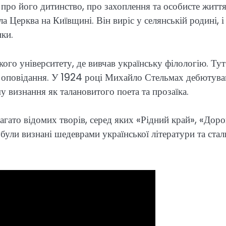
про його дитинство, про захоплення та особисте життя
 Церква на Київщині. Він виріс у селянській родині, і
ики.
го університету, де вивчав українську філологію. Тут
а оповідання. У 1924 році Михайло Стельмах дебютував
 визнання як талановитого поета та прозаїка.
гато відомих творів, серед яких «Рідний край», «Доро
и були визнані шедеврами української літератури та стал