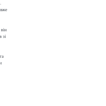
.
 вже
 він
 зі
га
и