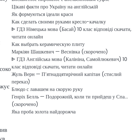
Цікаві факти про Україну на англійській
Як формуються ідеали краси
Как сделать своими руками кресло-качалку
ᐈ ГДЗ Німецька мова (Басай) 10 клас відповіді скачати,
читати онлайн
я
Как выбрать керамическую плиту
Маркіян Шашкевич — Веснівка (скорочено)
ᐈ ГДЗ Англійська мова (Калініна, Самойлюкевич) 10
клас відповіді скачати, читати онлайн
исоко
Жуль Верн — П’ятнадцятирічний капітан (стислий
переказ)
вжує
Блюдо с лавашем на скорую руку
Генріх Белль — Подорожній, коли ти прийдеш у Спа…
(скорочено)
Яка проба золота найдорожча
пив
ув