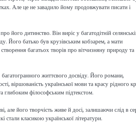
ках. Але це не завадило йому продовжувати писати і
ро його дитинство. Він виріс у багатодітній селянські
роду. Його батько був крузівським кобзарем, а мати
створення багатьох творів про вітчизняну природу та
 багатогранного життєвого досвіду. Його романи,
сті, віршованість української мови та красу рідного к
та глибоким філософським підтекстом.
, але його творчість живе й досі, залишаючи слід в с
які стали класикою української літератури.