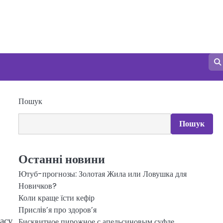
Пошук
Пошук
Останні новини
Ютуб-прогнозы: Золотая Жила или Ловушка для
Новичков?
Коли краще їсти кефір
Прислiв’я про здоров’я
часу
Бисквитное пирожное с апельсиновым суфле