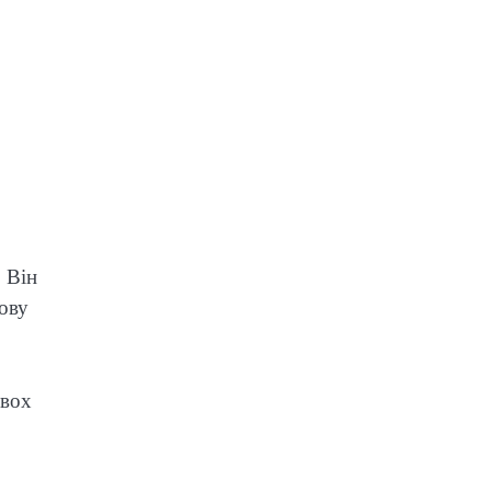
 Він
мову
двох