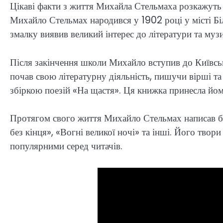
Цікаві факти з життя Михайла Стельмаха розкажуть 
Михайло Стельмах народився у 1902 році у місті Біла
змалку виявив великий інтерес до літератури та муз
Після закінчення школи Михайло вступив до Київсько
почав свою літературну діяльність, пишучи вірші т
збіркою поезій «На щастя». Ця книжка принесла йому
Протягом свого життя Михайло Стельмах написав ба
без кінця», «Вогні великої ночі» та інші. Його твор
популярними серед читачів.