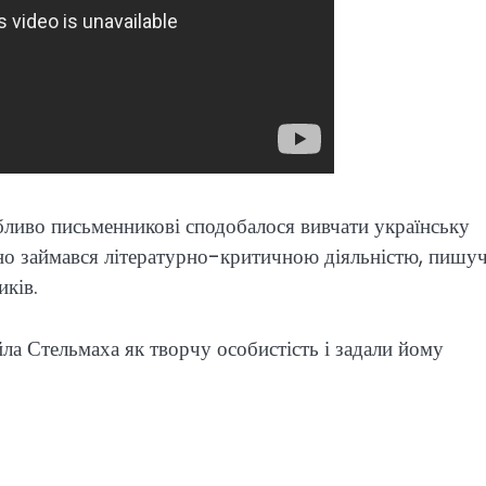
бливо письменникові сподобалося вивчати українську
вно займався літературно-критичною діяльністю, пишу
иків.
а Стельмаха як творчу особистість і задали йому