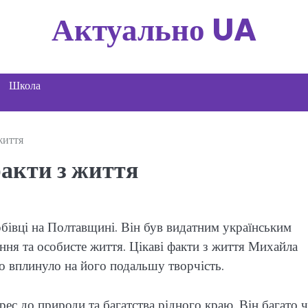
Актуально UA
Школа
життя
акти з життя
бівці на Полтавщині. Він був видатним українським
ня та особисте життя. Цікаві факти з життя Михайла
о вплинуло на його подальшу творчість.
рес до природи та багатства рідного краю. Він багато 