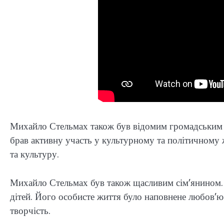
Михайло Стельмах також був відомим громадським д
брав активну участь у культурному та політичному 
та культуру.
Михайло Стельмах був також щасливим сім’янином. 
дітей. Його особисте життя було наповнене любов’ю
творчість.