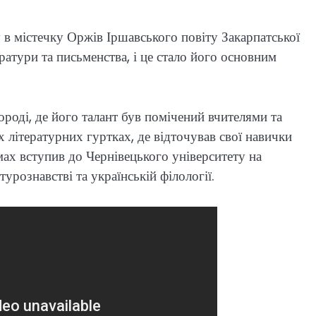
в містечку Оржів Іршавського повіту Закарпатської
ратури та письменства, і це стало його основним
роді, де його талант був помічений вчителями та
 літературних гуртках, де відточував свої навички
мах вступив до Чернівецького університету на
турознавстві та українській філології.