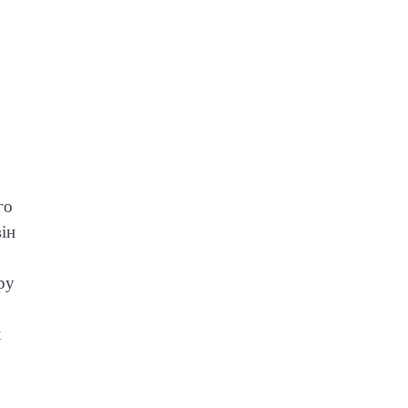
го
ін
ру
х