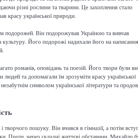
даючи різні рослини та тварини. Це захоплення стало
вав красу української природи.
м подорожей. Він подорожував Україною та вивчав
та культуру. Його подорожі надихали його на написанн
й.
ато романів, оповідань та поезій. Його твори були в
али людей та допомагали їм зрозуміти красу української
незабутнім символом української літератури та продо
ість
 творчого пошуку. Він вчився в гімназії, а потім всту
ки. Проте, через складні життєві обставини, Михайло б