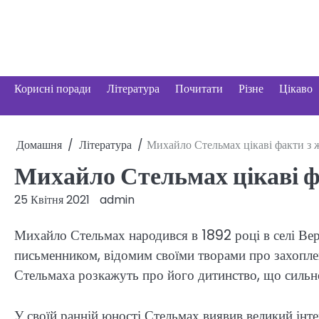
Перейти
до
вмісту
Корисні поради
Література
Почитати
Різне
Цікаво
Домашня
Література
Михайло Стельмах цікаві факти з 
Михайло Стельмах цікаві ф
25 Квітня 2021
admin
Михайло Стельмах народився в 1892 році в селі Вер
письменником, відомим своїми творами про захоплен
Стельмаха розкажуть про його дитинство, що сильн
У своїй ранній юності Стельмах виявив великий інте