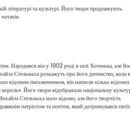
ій літературі та культурі. Його твори продовжують
 читачів.
м. Народився він у 1902 році в селі Хотенька, але йо
ихайла Стельмаха розкажуть про його дитинство, коли в
вши відомим письменником, він написав кілька відомих
ий король». Його твори відображали національну культу
Михайла Стельмаха мало відомо, але його творчість
правжнім патріотом та поетом, який дотримувався свої