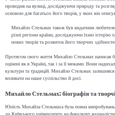
проводив на вулиці, досліджуючи природу та розгля
основою для багатьох його творів, у яких він опису
Михайло Стельмах також був видатним любителе
різні регіони країни, досліджуючи їхню історію 
нових творів та розвиток його творчих здібносте
Протягом свого життя Михайло Стельмах написав баг
оцінені як в Україні, так і за її межами. Вони надих
культури та традицій. Михайло Стельмах залишився 
впливати на наше суспільство й досі.
Михайло Стельмах: біографія та творч
Юність Михайла Стельмаха була повна випробувань і
до Київського університету на факультет журналісти