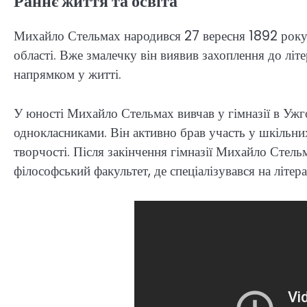
Раннє життя та освіта
Михайло Стельмах народився 27 вересня 1892 року 
області. Вже змалечку він виявив захоплення до літе
напрямком у житті.
У юності Михайло Стельмах вивчав у гімназії в Ужго
однокласниками. Він активно брав участь у шкільних
творчості. Після закінчення гімназії Михайло Стель
філософський факультет, де спеціалізувався на літера