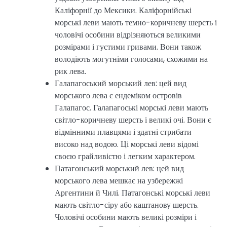
Каліфорнії до Мексики. Каліфорнійські
морські леви мають темно-коричневу шерсть і
чоловічі особини відрізняються великими
розмірами і густими гривами. Вони також
володіють могутніми голосами, схожими на
рик лева.
Галапагоський морський лев: цей вид
морського лева є ендеміком островів
Галапагос. Галапагоські морські леви мають
світло-коричневу шерсть і великі очі. Вони є
відмінними плавцями і здатні стрибати
високо над водою. Ці морські леви відомі
своєю грайливістю і легким характером.
Патагонський морський лев: цей вид
морського лева мешкає на узбережжі
Аргентини й Чилі. Патагонські морські леви
мають світло-сіру або каштанову шерсть.
Чоловічі особини мають великі розміри і