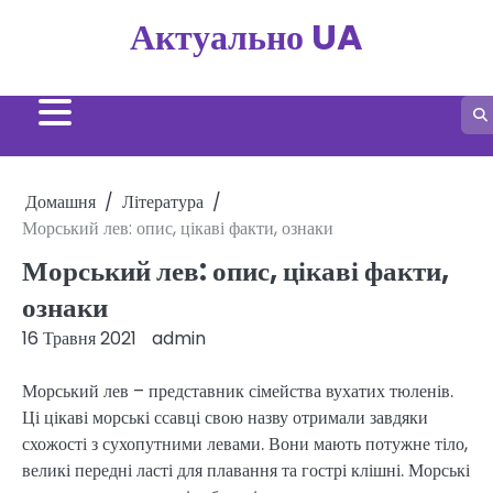
Перейти
Актуально UA
до
вмісту
Домашня
Література
Морський лев: опис, цікаві факти, ознаки
Морський лев: опис, цікаві факти,
ознаки
16 Травня 2021
admin
Морський лев – представник сімейства вухатих тюленів.
Ці цікаві морські ссавці свою назву отримали завдяки
схожості з сухопутними левами. Вони мають потужне тіло,
великі передні ласті для плавання та гострі клішні. Морські