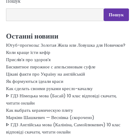
Пошук
Пошук
Останні новини
Ютуб-прогнозы: Золотая Жила или Ловушка для Новичков?
Коли краще їсти кефір
Прислiв’я про здоров’я
Бисквитное пирожное с апельсиновым суфле
Цікаві факти про Україну на англійській
Як формуються ідеали краси
Как сделать своими руками кресло-качалку
ᐈ ГДЗ Німецька мова (Басай) 10 клас відповіді скачати,
читати онлайн
Как выбрать керамическую плиту
Маркіян Шашкевич — Веснівка (скорочено)
ᐈ ГДЗ Англійська мова (Калініна, Самойлюкевич) 10 клас
відповіді скачати, читати онлайн