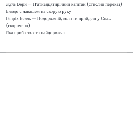
Жуль Верн — П’ятнадцятирічний капітан (стислий переказ)
Блюдо с лавашем на скорую руку
Генріх Белль — Подорожній, коли ти прийдеш у Спа…
(скорочено)
Яка проба золота найдорожча