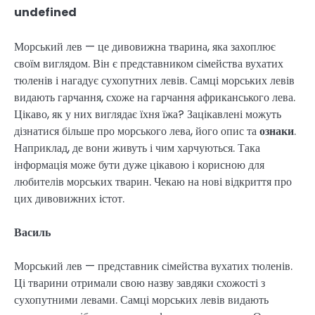
undefined
Морський лев — це дивовижна тварина, яка захоплює
своїм виглядом. Він є представником сімейства вухатих
тюленів і нагадує сухопутних левів. Самці морських левів
видають гарчання, схоже на гарчання африканського лева.
Цікаво, як у них виглядає їхня їжа? Зацікавлені можуть
дізнатися більше про морського лева, його опис та
ознаки
.
Наприклад, де вони живуть і чим харчуються. Така
інформація може бути дуже цікавою і корисною для
любителів морських тварин. Чекаю на нові відкриття про
цих дивовижних істот.
Василь
Морський лев — представник сімейства вухатих тюленів.
Ці тварини отримали свою назву завдяки схожості з
сухопутними левами. Самці морських левів видають