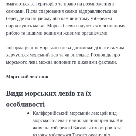
змагаються за територію та право на розмноження з
самками. Після спарювання самки відправляються на
берег, де на піщаному або кам’янистому узбережжі
народжують малят. Морські леви годуються в основному
рибою та іншими водними живими організмами.
Інформація про морського лева допоможе дізнатися, чим
харчується морський лев та як виглядає. Розповідь про
морського лева можна доповнити цікавими фактами.
Морський лев: опис
Види морських левів та їх
особливості
Каліфорнійський морський лев: цей вид
морського лева є найбільш поширеним. Він
живе на узбережжі Багамських островів та
уздовж узбережжя Тихого океану від