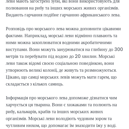
леви мають загострені зуби, які вони використовують для
полювання на рибу та інших морських живих організмів.
Видають гарчання подібне гарчанню африканського лева.
Розповідь про морського лева можна доповнити цікавими
фактами. Наприклад, морські леви відмінно плавають та
ними можна захоплюватися водними акробатичними
виступами. Вони можуть занурюватися на глибину до 300
метрів та перебувати під водою до 20 хвилин. Морські
леви також відомі своєю соціальною поведінкою, вони
утворюють великі колонії, де живуть та розмножуються.
Цікаво, що самці морських левів можуть мати гарем, що
складається з кількох самиць.
Інформація про морського лева допоможе дізнатися чим
харчується ця тварина. Вони є хижаками та полюють на
рибу, кальмарів, крабів та інших морських живих
організмів. Морські леви володіють чудовим зором та
чутливим нюхом, що допомагає їм знаходити їжу у воді.