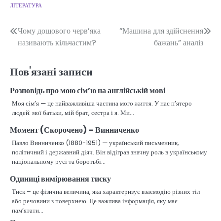
ЛІТЕРАТУРА
Навігація
Чому дощового черв’яка
“Машина для здійснення
називають кільчастим?
бажань” аналіз
записів
Пов'язані записи
Розповідь про мою сім’ю на англійській мові
Моя сім’я — це найважливіша частина мого життя. У нас п’ятеро
людей: мої батьки, мій брат, сестра і я. Ми…
Момент (Скорочено) – Винниченко
Павло Винниченко (1880-1951) — український письменник,
політичний і державний діяч. Він відіграв значну роль в українському
національному русі та боротьбі…
Одиниці вимірювання тиску
Тиск – це фізична величина, яка характеризує взаємодію різних тіл
або речовини з поверхнею. Це важлива інформація, яку має
пам’ятати…