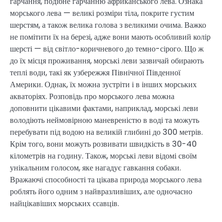
гарчання, подібне гарчанню африканського лева. Ознака
морського лева — великі розміри тіла, покрите густим
шерстям, а також велика голова з великими очима. Важко
не помітити їх на березі, адже вони мають особливий колір
шерсті — від світло-коричневого до темно-сірого. Що ж
до їх місця проживання, морські леви зазвичай обирають
теплі води, такі як узбережжя Північної Південної
Америки. Однак, їх можна зустріти і в інших морських
акваторіях. Розповідь про морського лева можна
доповнити цікавими фактами, наприклад, морські леви
володіють неймовірною маневреністю в воді та можуть
перебувати під водою на великій глибині до 300 метрів.
Крім того, вони можуть розвивати швидкість в 30-40
кілометрів на годину. Також, морські леви відомі своїм
унікальним голосом, яке нагадує гавкання собаки.
Вражаючі способності та цікава природа морського лева
роблять його одним з найвразливіших, але одночасно
найцікавіших морських ссавців.