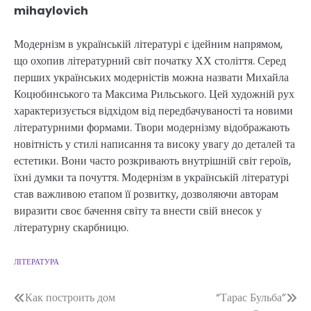
mihaylovich
Модернізм в українській літературі є ідейним напрямом,
що охопив літературний світ початку ХХ століття. Серед
перших українських модерністів можна назвати Михайла
Коцюбинського та Максима Рильського. Цей художній рух
характеризується відхідом від передбачуваності та новими
літературними формами. Твори модернізму відображають
новітність у стилі написання та високу увагу до деталей та
естетики. Вони часто розкривають внутрішній світ героїв,
їхні думки та почуття. Модернізм в українській літературі
став важливою етапом її розвитку, дозволяючи авторам
виразити своє бачення світу та внести свій внесок у
літературну скарбницю.
ЛІТЕРАТУРА
Навігація
Как построить дом
“Тарас Бульба”