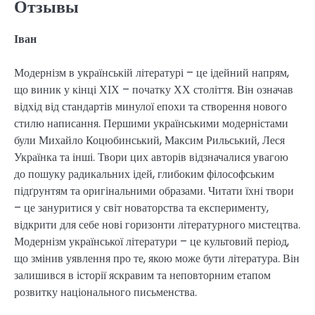
Отзывы
Іван
Модернізм в українській літературі – це ідейний напрям,
що виник у кінці ХІХ – початку ХХ століття. Він означав
відхід від стандартів минулої епохи та створення нового
стилю написання. Першими українськими модерністами
були Михайло Коцюбинський, Максим Рильський, Леся
Українка та інші. Твори цих авторів відзначалися увагою
до пошуку радикальних ідей, глибоким філософським
підґрунтям та оригінальними образами. Читати їхні твори
– це зануритися у світ новаторства та експерименту,
відкрити для себе нові горизонти літературного мистецтва.
Модернізм української літератури – це культовий період,
що змінив уявлення про те, якою може бути література. Він
залишився в історії яскравим та неповторним етапом
розвитку національного письменства.