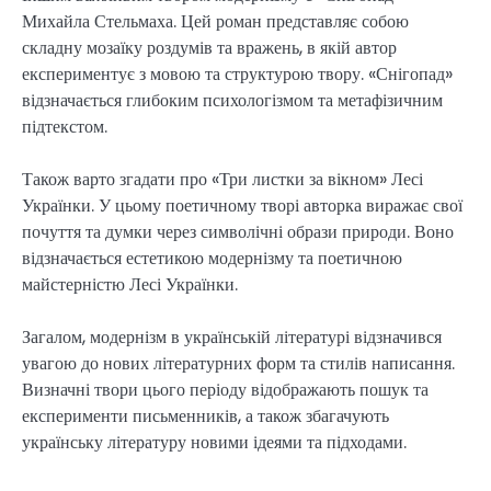
Михайла Стельмаха. Цей роман представляє собою
складну мозаїку роздумів та вражень, в якій автор
експериментує з мовою та структурою твору. «Снігопад»
відзначається глибоким психологізмом та метафізичним
підтекстом.
Також варто згадати про «Три листки за вікном» Лесі
Українки. У цьому поетичному творі авторка виражає свої
почуття та думки через символічні образи природи. Воно
відзначається естетикою модернізму та поетичною
майстерністю Лесі Українки.
Загалом, модернізм в українській літературі відзначився
увагою до нових літературних форм та стилів написання.
Визначні твори цього періоду відображають пошук та
експерименти письменників, а також збагачують
українську літературу новими ідеями та підходами.