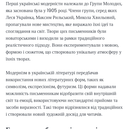
Перші українські модерністи належали до Групи Молодих,
яка заснована була у 1905 році. Члени групи, серед яких
Леся Українка, Максим Рильський, Микола Хвильовий,
пропагували нове мистецтво, яке виражало їхні ідеї та
споглядання на світ. Твори цих письменників були
новаторськими і виходили за рамки традиційного
реалістичного підходу. Вони експериментували з мовою,
формою і сюжетом, що створювало унікальну атмосферу у
їхніх творах.
Модернізм в українській літературі передбачав
використання нових літературних форм, таких як
символізм, експресіонізм, футуризм. Ці форми надавали
можливість письменникам відобразити свій внутрішній
світ та емоції, використовуючи нестандартні прийоми та
засоби виразності. Такі твори відрізнялися від традиційних
і створювали новий художній досвід для читачів.