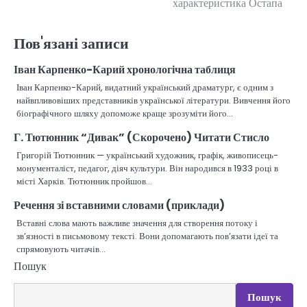
характеристика Остапа
записів
Пов'язані записи
Іван Карпенко-Карий хронологічна таблиця
Іван Карпенко-Карий, видатний український драматург, є одним з
найвпливовіших представників української літератури. Вивчення його
біографічного шляху допоможе краще зрозуміти його…
Г. Тютюнник “Дивак” (Скорочено) Читати Стисло
Григорій Тютюнник — український художник, графік, живописець-
монументаліст, педагог, діяч культури. Він народився в 1933 році в
місті Харків. Тютюнник пройшов…
Речення зі вставними словами (приклади)
Вставні слова мають важливе значення для створення потоку і
зв’язності в письмовому тексті. Вони допомагають пов’язати ідеї та
спрямовують читачів…
Пошук
Пошук