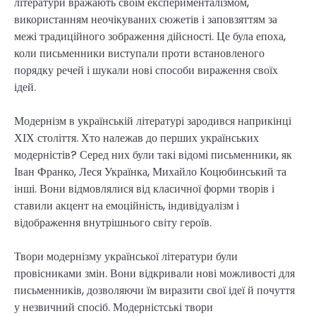
літератури вражають своїм експерименталізмом,
використанням неочікуваних сюжетів і заповзяттям за
межі традиційного зображення дійсності. Це була епоха,
коли письменники виступали проти встановленого
порядку речей і шукали нові способи вираження своїх
ідей.
Модернізм в українській літературі зародився наприкінці
ХІХ століття. Хто належав до перших українських
модерністів? Серед них були такі відомі письменники, як
Іван Франко, Леся Українка, Михайло Коцюбинський та
інші. Вони відмовлялися від класичної форми творів і
ставили акцент на емоційність, індивідуалізм і
відображення внутрішнього світу героїв.
Твори модернізму української літератури були
провісниками змін. Вони відкривали нові можливості для
письменників, дозволяючи їм виразити свої ідеї й почуття
у незвичний спосіб. Модерністські твори