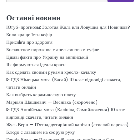
Останні новини
Ютуб-прогнозы: Золотая Жила или Ловушка для Новичков?
Коли краще їсти кефір
Прислiв’я про здоров’я
Бисквитное пирожное с апельсиновым суфле
Цікаві факти про Україну на англійській
Як формуються ідеали краси
Как сделать своими руками кресло-качалку
ᐈ ГДЗ Німецька мова (Басай) 10 клас відповіді скачати,
читати онлайн
Как выбрать керамическую плиту
Маркіян Шашкевич — Веснівка (скорочено)
ᐈ ГДЗ Англійська мова (Калініна, Самойлюкевич) 10 клас
відповіді скачати, читати онлайн
Жуль Верн — П’ятнадцятирічний капітан (стислий переказ)
Блюдо с лавашем на скорую руку
Генріх Белль — Подорожній, коли ти прийдеш у Спа…