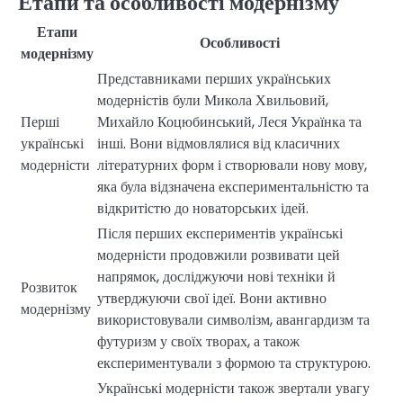
Етапи та особливості модернізму
Етапи
Особливості
модернізму
Представниками перших українських
модерністів були Микола Хвильовий,
Перші
Михайло Коцюбинський, Леся Українка та
українські
інші. Вони відмовлялися від класичних
модерністи
літературних форм і створювали нову мову,
яка була відзначена експериментальністю та
відкритістю до новаторських ідей.
Після перших експериментів українські
модерністи продовжили розвивати цей
напрямок, досліджуючи нові техніки й
Розвиток
утверджуючи свої ідеї. Вони активно
модернізму
використовували символізм, авангардизм та
футуризм у своїх творах, а також
експериментували з формою та структурою.
Українські модерністи також звертали увагу