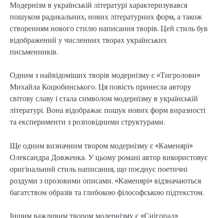
Модернізм в українській літературі характеризувався
пошуком радикальних, нових літературних форм, а також
створенням нового стилю написання творів. Цей стиль був
відображений у численних творах українських
письменників.
Одним з найвідоміших творів модернізму є «Тигролови»
Михайла Коцюбинського. Ця повість принесла автору
світову славу і стала символом модернізму в українській
літературі. Вона відображає пошук нових форм виразності
та експерименти з розповідними структурами.
Ще одним визначним твором модернізму є «Каменярі»
Олександра Довженка. У цьому романі автор використовує
оригінальний стиль написання, що поєднує поетичні
роздуми з прозовими описами. «Каменярі» відзначаються
багатством образів та глибокою філософською підтекстом.
Іншим важливим твором модернізму є «Снігопад»