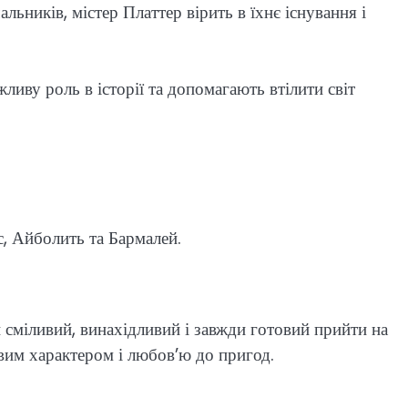
ьників, містер Платтер вірить в їхнє існування і
жливу роль в історії та допомагають втілити світ
с, Айболить та Бармалей.
 сміливий, винахідливий і завжди готовий прийти на
вим характером і любов’ю до пригод.