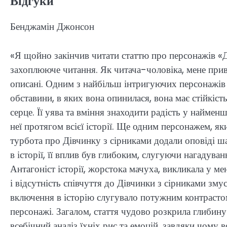
Відгуки
Бенджамін Джонсон
«Я щойно закінчив читати статтю про персонажів «Ді
захоплююче читання. Як читача-чоловіка, мене прива
описані. Одним з найбільш інтригуючих персонажів 
обставини, в яких вона опинилася, вона має стійкіст
серце. Її уява та вміння знаходити радість у наймен
неї протягом всієї історії. Ще одним персонажем, яки
турбота про Дівчинку з сірниками додали оповіді ша
в історії, її вплив був глибоким, слугуючи нагадува
Антагоніст історії, жорстока мачуха, викликала у ме
і відсутність співчуття до Дівчинки з сірниками зму
включення в історію слугувало потужним контрастом
персонажі. Загалом, стаття чудово розкрила глибину
всебічний аналіз їхніх рис та емоцій, завдяки чому 