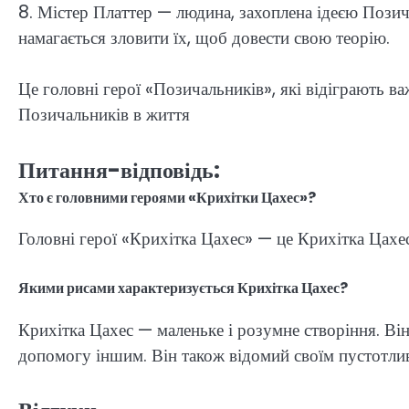
8. Містер Платтер — людина, захоплена ідеєю Позичал
намагається зловити їх, щоб довести свою теорію.
Це головні герої «Позичальників», які відіграють ва
Позичальників в життя
Питання-відповідь:
Хто є головними героями «Крихітки Цахес»?
Головні герої «Крихітка Цахес» — це Крихітка Цахе
Якими рисами характеризується Крихітка Цахес?
Крихітка Цахес — маленьке і розумне створіння. Він
допомогу іншим. Він також відомий своїм пустотли