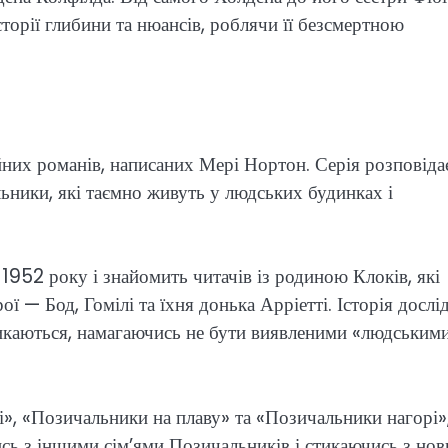
сторії глибини та нюансів, роблячи її безсмертною
них романів, написаних Мері Нортон. Серія розповіда
ьники, які таємно живуть у людських будинках і
1952 року і знайомить читачів із родиною Клоків, які
ої — Бод, Гомілі та їхня донька Арріетті. Історія дослі
тикаються, намагаючись не бути виявленими «людським
і», «Позичальники на плаву» та «Позичальники нагорі»
ись з іншими сім’ями Позичальників і стикаючись з но