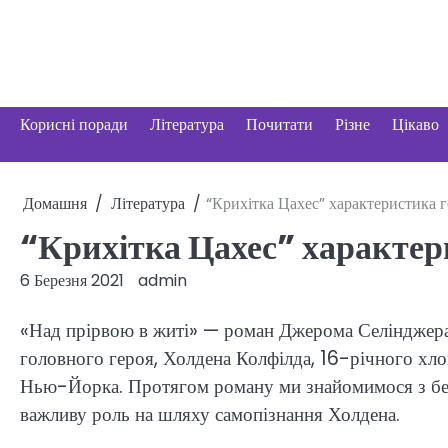
Перейти
до
вмісту
Корисні поради
Література
Почитати
Різне
Цікаво
Домашня
Література
“Крихітка Цахес” характеристика г
“Крихітка Цахес” характер
6 Березня 2021
admin
«Над прірвою в житі» — роман Джерома Селінджера, 
головного героя, Холдена Колфілда, 16-річного хлоп
Нью-Йорка. Протягом роману ми знайомимося з безл
важливу роль на шляху самопізнання Холдена.