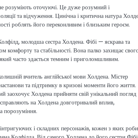
не розуміють оточуючі. Це дуже розумний і
золяції та відчуження. Цинічна і критична натура Холд
ності роблять його переконливим і близьким героєм.
олфілд, молодша сестра Холдена. Фібі — яскрава та
ом комфорту та стабільності. Вона палко захищає свог
ті, який часто здається темним і приголомшливим.
олишній вчитель англійської мови Холдена. Містер
настанови та підтримку в кризові моменти його життя.
кий заохочує Холдена прийняти свій унікальний погляд
і справляють на Холдена довготривалий вплив,
а порозуміння.
інтригуючих і складних персонажів, кожен з яких роби
ена Колфілда. Від самого Холдена до його сестри Фібі