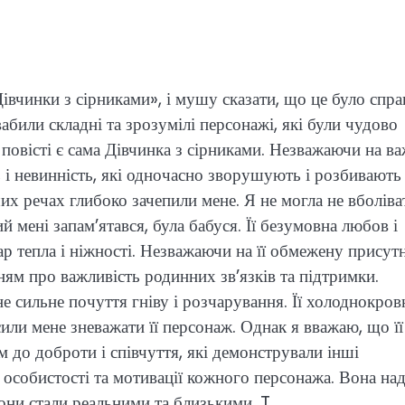
вчинки з сірниками», і мушу сказати, що це було спра
били складні та зрозумілі персонажі, які були чудово
повісті є сама Дівчинка з сірниками. Незважаючи на ва
ь і невинність, які одночасно зворушують і розбивають
ших речах глибоко зачепили мене. Я не могла не вболіва
й мені запам’ятався, була бабуся. Її безумовна любов і
р тепла і ніжності. Незважаючи на її обмежену присутн
нням про важливість родинних зв’язків та підтримки.
не сильне почуття гніву і розчарування. Її холоднокров
сили мене зневажати її персонаж. Однак я вважаю, що її
 до доброти і співчуття, які демонстрували інші
 особистості та мотивації кожного персонажа. Вона на
вони стали реальними та близькими. T