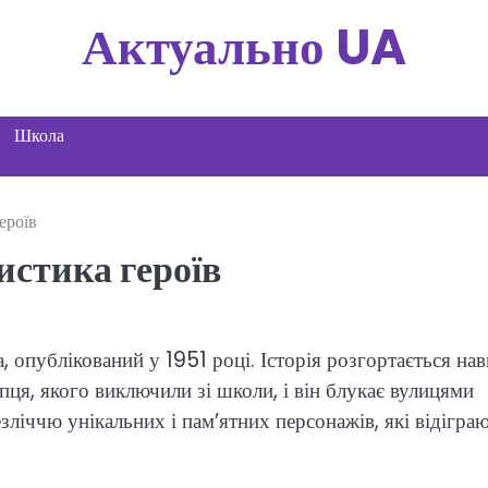
Актуально UA
Школа
ероїв
истика героїв
опублікований у 1951 році. Історія розгортається на
ця, якого виключили зі школи, і він блукає вулицями
іччю унікальних і пам’ятних персонажів, які відігра