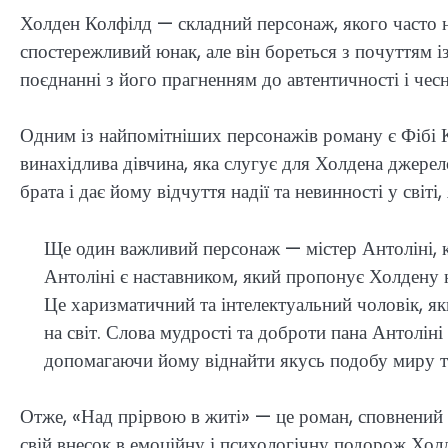
Холден Колфілд — складний персонаж, якого часто 
спостережливий юнак, але він бореться з почуттям і
поєднанні з його прагненням до автентичності і чес
Одним із найпомітніших персонажів роману є Фібі К
винахідлива дівчина, яка слугує для Холдена джерел
брата і дає йому відчуття надії та невинності у сві
Ще один важливий персонаж — містер Антоліні, к
Антоліні є наставником, який пропонує Холдену 
Це харизматичний та інтелектуальний чоловік, я
на світ. Слова мудрості та доброти пана Антолін
допомагаючи йому віднайти якусь подобу миру т
Отже, «Над прірвою в житі» — це роман, сповнений 
свій внесок в емоційну і психологічну подорож Холд