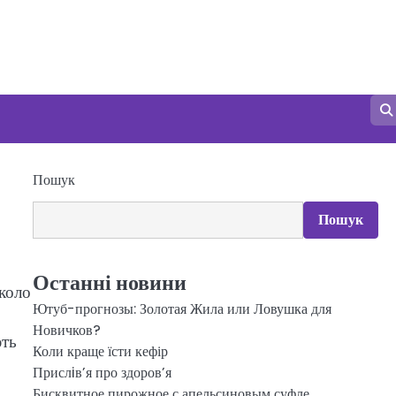
Пошук
Пошук
Останні новини
вколо
Ютуб-прогнозы: Золотая Жила или Ловушка для
Новичков?
ють
Коли краще їсти кефір
Прислiв’я про здоров’я
Бисквитное пирожное с апельсиновым суфле