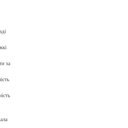
вді
жкі
ти за
ість
ність
дала