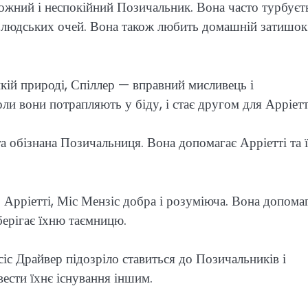
вожний і неспокійний Позичальник. Вона часто турбуєт
від людських очей. Вона також любить домашній затишок 
икій природі, Спіллер — вправний мисливець і
оли вони потрапляють у біду, і стає другом для Арріетт
та обізнана Позичальниця. Вона допомагає Арріетті та ї
 Арріетті, Міс Мензіс добра і розуміюча. Вона допома
зберігає їхню таємницю.
іс Драйвер підозріло ставиться до Позичальників і
вести їхнє існування іншим.