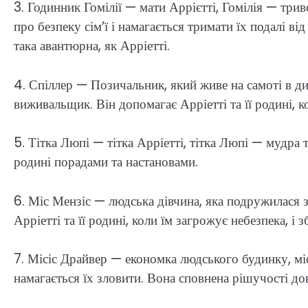
3. Годинник Гомілії — мати Аррієтті, Гомілія — три
про безпеку сім’ї і намагається тримати їх подалі 
така авантюрна, як Арріетті.
4. Спіллер — Позичальник, який живе на самоті в д
виживальщик. Він допомагає Арріетті та її родині, к
5. Тітка Люпі — тітка Арріетті, тітка Люпі — мудра 
родині порадами та настановами.
6. Міс Мензіс — людська дівчина, яка подружилася з
Арріетті та її родині, коли їм загрожує небезпека, і 
7. Місіс Драйвер — економка людського будинку, міс
намагається їх зловити. Вона сповнена рішучості до