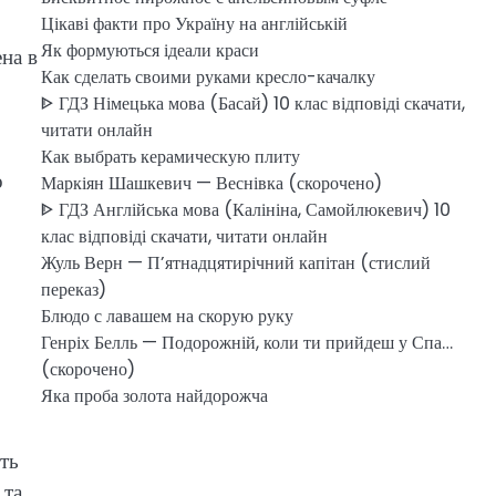
Цікаві факти про Україну на англійській
Як формуються ідеали краси
ена в
Как сделать своими руками кресло-качалку
ᐈ ГДЗ Німецька мова (Басай) 10 клас відповіді скачати,
читати онлайн
Как выбрать керамическую плиту
о
Маркіян Шашкевич — Веснівка (скорочено)
ᐈ ГДЗ Англійська мова (Калініна, Самойлюкевич) 10
клас відповіді скачати, читати онлайн
Жуль Верн — П’ятнадцятирічний капітан (стислий
переказ)
Блюдо с лавашем на скорую руку
Генріх Белль — Подорожній, коли ти прийдеш у Спа…
(скорочено)
Яка проба золота найдорожча
ть
 та