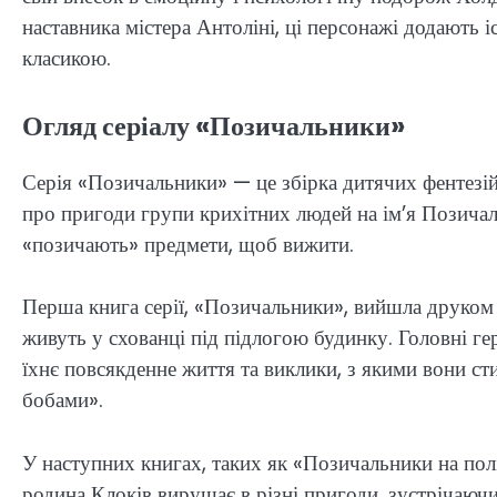
наставника містера Антоліні, ці персонажі додають і
класикою.
Огляд серіалу «Позичальники»
Серія «Позичальники» — це збірка дитячих фентезій
про пригоди групи крихітних людей на ім’я Позичал
«позичають» предмети, щоб вижити.
Перша книга серії, «Позичальники», вийшла друком 
живуть у схованці під підлогою будинку. Головні гер
їхнє повсякденне життя та виклики, з якими вони с
бобами».
У наступних книгах, таких як «Позичальники на пол
родина Клоків вирушає в різні пригоди, зустрічаюч