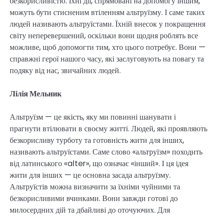
безкорисливістю. Їхні дії, спрямовані на допомогу іншим,
можуть бути стисненим втіленням альтруїзму. І саме таких
людей називають альтруїстами. Їхній внесок у покращення
світу неперевершений, оскільки вони щодня роблять все
можливе, щоб допомогти тим, хто цього потребує. Вони —
справжні герої нашого часу, які заслуговують на повагу та
подяку від нас, звичайних людей.
Лілія Мельник
Альтруїзм — це якість, яку ми повинні шанувати і
прагнути втілювати в своєму житті. Людей, які проявляють
безкорисливу турботу та готовність жити для інших,
називають альтруїстами. Саме слово «альтруїзм» походить
від латинського «alter», що означає «інший». І ця ідея
жити для інших — це основна засада альтруїзму.
Альтруїстів можна визначити за їхніми чуйними та
безкорисливими вчинками. Вони завжди готові до
милосердних дій та дбайливі до оточуючих. Для