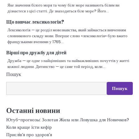
Яке значення білого моря та чому біле море називають білим ви
дізнаєтеся з цієї статті. Де знаходиться біле море? Його…
Що вивчає лексикологія?
Лексикологія — це розділ мовознавства, який займається вивченням
словникового складу мови. Вперше слово «лексикологія» було вжито
французькими вченими у 1765…
Вірші про дружбу для дітей
Дружба — це одне з найцінніших та найважливіших почуттів у житті
кожної людини. Дитинство — це саме той період, коли…
Пошук
Пошук
Останні новини
Ютуб-прогнозы: Золотая Жила или Ловушка для Новичков?
Коли краще їсти кефір
Прислiв’я про здоров’я