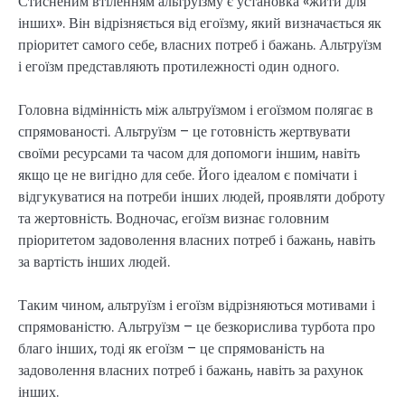
Стисненим втіленням альтруїзму є установка «жити для
інших». Він відрізняється від егоїзму, який визначається як
пріоритет самого себе, власних потреб і бажань. Альтруїзм
і егоїзм представляють протилежності один одного.
Головна відмінність між альтруїзмом і егоїзмом полягає в
спрямованості. Альтруїзм – це готовність жертвувати
своїми ресурсами та часом для допомоги іншим, навіть
якщо це не вигідно для себе. Його ідеалом є помічати і
відгукуватися на потреби інших людей, проявляти доброту
та жертовність. Водночас, егоїзм визнає головним
пріоритетом задоволення власних потреб і бажань, навіть
за вартість інших людей.
Таким чином, альтруїзм і егоїзм відрізняються мотивами і
спрямованістю. Альтруїзм – це безкорислива турбота про
благо інших, тоді як егоїзм – це спрямованість на
задоволення власних потреб і бажань, навіть за рахунок
інших.