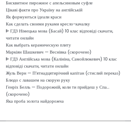
Бисквитное пирожное с апельсиновым суфле
Цікаві факти про Україну на англійській
Як формуються ідеали краси
Как сделать своими руками кресло-качалку
ᐈ ГДЗ Німецька мова (Басай) 10 клас відповіді скачати,
читати онлайн
Как выбрать керамическую плиту
Маркіян Шашкевич — Веснівка (скорочено)
ᐈ ГДЗ Англійська мова (Калініна, Самойлюкевич) 10 клас
відповіді скачати, читати онлайн
Жуль Верн — П’ятнадцятирічний капітан (стислий переказ)
Блюдо с лавашем на скорую руку
Генріх Белль — Подорожній, коли ти прийдеш у Спа…
(скорочено)
Яка проба золота найдорожча