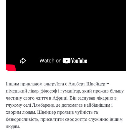
Іншим прикладом альтруїста є Альберт Швейцер –
німецький лікар, філософ і гуманітар, який прожив більшу
частину свого життя в Африці. Він заснував лікарню в
глухому селі Лямбарене, де допомагав найбіднішим і
хворим людям. Швейцер проявив чуйність та
безкорисливість, присвятити своє життя служінню іншим
людям.