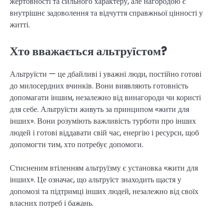
жертовності та сильного характеру, але нагородою є
внутрішнє задоволення та відчуття справжньої цінності у
житті.
Хто вважається альтруїстом?
Альтруїсти — це дбайливі і уважні люди, постійно готові
до милосердних вчинків. Вони виявляють готовність
допомагати іншим, незалежно від винагороди чи користі
для себе. Альтруїсти живуть за принципом «жити для
інших». Вони розуміють важливість турботи про інших
людей і готові віддавати свій час, енергію і ресурси, щоб
допомогти тим, хто потребує допомоги.
Стисненим втіленням альтруїзму є установка «жити для
інших». Це означає, що альтруїст знаходить щастя у
допомозі та підтримці інших людей, незалежно від своїх
власних потреб і бажань.