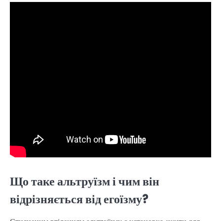
Що таке альтруїзм і чим він
відрізняється від егоїзму?