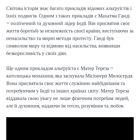
Світова історія знає багато прикладів відомих альтруїстів і
їхніх подвигів. Одним з таких прикладів є Махатма Ганді
– політичний та духовний лідер Індії. Він присвятив своє
життя боротьбі за незалежність своєї країни, виступаючи за
ненасильство та мирні методи протесту. Ганді був
символом миру та відмови від насильства, виявивши
безкорисливість у своїх діях.
Ще одним прикладом альтруїста є Матер Тереза –
католицька монахиня, яка заснувала Місіонери Милосердя.
Вона присвятила своє життя служінню найбіднішим та
потребуючим у Індії та інших країнах світу. Матер Тереза
віддавала свою увагу не лише фізичним потребам людей,
але й духовним, надаючи їм тепло, розуміння та любов.