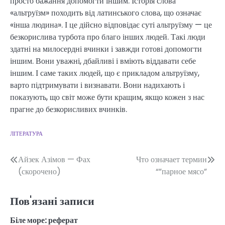
просто бажання допомогти іншим. Історія слова
«альтруїзм» походить від латинського слова, що означає
«інша людина». І це дійсно відповідає суті альтруїзму — це
безкорислива турбота про благо інших людей. Такі люди
здатні на милосердні вчинки і завжди готові допомогти
іншим. Вони уважні, дбайливі і вміють віддавати себе
іншим. І саме таких людей, що є прикладом альтруїзму,
варто підтримувати і визнавати. Вони надихають і
показують, що світ може бути кращим, якщо кожен з нас
прагне до безкорисливих вчинків.
ЛІТЕРАТУРА
Навігація
Айзек Азімов — Фах
Что означает термин
(скорочено)
“”парное мясо”
записів
Пов'язані записи
Біле море: реферат