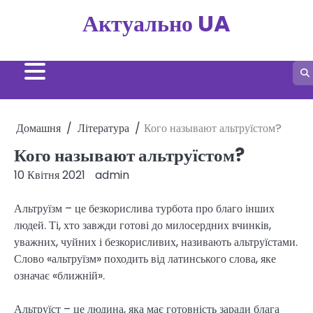
Перейти
Актуально UA
до
вмісту
Домашня
Література
Кого называют альтруїстом?
Кого называют альтруїстом?
10 Квітня 2021
admin
Альтруїзм – це безкорислива турбота про благо інших
людей. Ті, хто завжди готові до милосердних вчинків,
уважних, чуйних і безкорисливих, називають альтруїстами.
Слово «альтруїзм» походить від латинського слова, яке
означає «ближній».
Альтруїст – це людина, яка має готовність заради блага