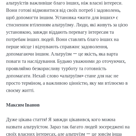
альтруїстів важливіше благо інших, ніж власні інтереси.
Вони готові відмовитися від своїх потреб і задоволень,
щоб допомогти іншим. Установка «жити для інших» є
стисненим втіленням альтруїзму. Люди, які живуть за цією
установкою, завжди віддають перевагу інтересам та
потребам інших людей. Вони ставлять благо інших на
перше місце і відчувають справжнє задоволення,
допомагаючи іншим. Альтруїзм — це якість, яка варта
поваги та наслідування. Будьмо уважними до оточуючих,
проявляймо безкорисливу турботу та готовність
допомагати. Нехай слово «альтруїзм» стане для нас не
просто терміном, а важливою цінністю, яку ми втілюємо в
своєму житті.
Максим Іванов
Дуже цікава стаття! Я завжди цікавився, кого можна
назвати альтруїстом. Зараз так багато людей зосереджені на
своїх власних інтересах, але альтруїзм — це зовсім інша