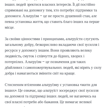
інших людей зректися власних інтересів. Її дії постійно
спрямовані на допомогу тим, хто потребує підтримки та
допомоги. Альтруїзм – це не просто душевний стан, але
певна установка життя, що ставить благо інших на перше
місце.
За своїми цінностями і принципами, альтруїсти слугують
загальному добру, безкорисливо вкладаючи свої зусилля і
ресурси у допомогу іншим. Вони проявляють велику
людяність, смуток і співчуття до бідних, хворих і
потерпілих. Альтруїзм – це позначення для таких
дбайливих і самопожертвувальних людей, які вірять у силу
добра і намагаються змінити світ на краще.
Стисненим втіленням альтруїзму є установка «жити для
інших». Це означає, що альтруїст зосереджує свої зусилля
на допомозі та підтримці інших людей, не вагаючись на
свої власні потреби або бажання. Це вимагає великої