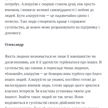
потребує. Альтруїзм є скоріше станом душі, ніж просто
вчинком, і вимагає великої самовідданості і любові до
людей. Бути альтруїстом — це надзвичайно цінно і
почесно. Такі люди створюють краще і справжнє
суспільство, де кожен може розраховувати на підтримку і
допомогу.
Олександр
Якість людини визначається не лише її зовнішністю чи
досягненнями, але й її здатністю турбуватися про інших. В
суспільстві, що означає в перекладі «інша людина»,
«ближній», альтруїзм – це безкорислива турбота про благо
інших людей. Альтруїсти це уважні, постійно готові до
милосердних вчинків люди, готові заради цього зректися
власних інтересів. Їм властива установка «жити для
інших». Знайти таких людей не так легко. Вони
виділяються в суспільстві своєю дбайливістю та