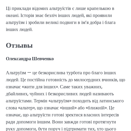
Ці приклади відомих альтруїстів є лише крапелькою в
океані. Історія знає безліч інших людей, які проявили
альтруїзм і зробили великі подвиги в ім’я добра і блага
інших людей.
Отзывы
Олександра Шевченко
Альтруїзм — це безкорислива турбота про благо інших
людей. Це постійна готовність до милосердних вчинків, що
означає «жити для інших». Саме таких уважних,
дбайливих, чуйних і безкорисливих людей називають
альтруїстами. Термін «альтруїзм» походить від латинського
слова «альтер», що означає «інший» або «ближній». Це
означає, що альтруїсти готові зректися власних інтересів
ради допомоги іншим. Вони завжди готові протягнути
руку допомоги, бути поруч і підтримати тих, хто цього