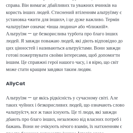
справа. Він вимагає дбайливих та уважних вчинків на
користь інших людей. Стиснений втіленням альтруїзму є
установка «жити для інших», і це дуже важливо. Термін
«альтруїзм» означає «інша людина» або «ближній».
Альтруїзм — це безкорислива турбота про благо інших
людей. Я завжди поважаю людей, які діють відповідно до
цих цінностей і називаються альтруїстами. Вони завжди
готові пожертвувати своїми інтересами, щоб допомогти
іншим. Це справжні герої нашого часу, і я вірю, що світ
може стати кращим завдяки таким людям.
AllyCat
Альтруїзм — це якісь рідкісність у сучасному світі. Але
таких чуйних і безкорисливих людей, що означають слово
«альтруїст», все ж таки існують. Це ті люди, які завжди
дбають про благо інших, незалежно від власних потреб і
бажань. Вони не очікують нічого взамін, їх натхненням є