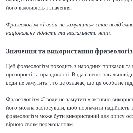
його важливість і значення.
Фразеологізм «І води не замутить» став невід’ємн
національну гідність та незламність нації.
Значення та використання фразеологіз
Цей фразеологізм походить з народних приказок та в
прозорості та правдивості. Вода є нещо загальновідо
води не замутить», то це означає, що ця особа не пі
Фразеологізм «І води не замутить» активно використ
його можна застосувати, щоб позначити надійність т
фразеологізм може бути використаний для опису осо
вірною своїм переконанням.