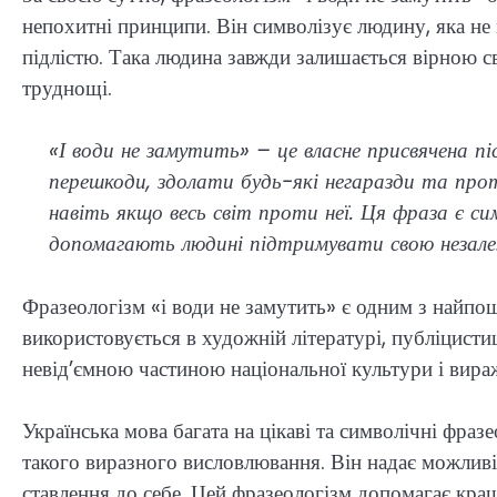
непохитні принципи. Він символізує людину, яка не
підлістю. Така людина завжди залишається вірною с
труднощі.
«І води не замутить» – це власне присвячена пі
перешкоди, здолати будь-які негаразди та про
навіть якщо весь світ проти неї. Ця фраза є си
допомагають людині підтримувати свою незалеж
Фразеологізм «і води не замутить» є одним з найпош
використовується в художній літературі, публіцисти
невід’ємною частиною національної культури і вираж
Українська мова багата на цікаві та символічні фраз
такого виразного висловлювання. Він надає можливіс
ставлення до себе. Цей фразеологізм допомагає краще