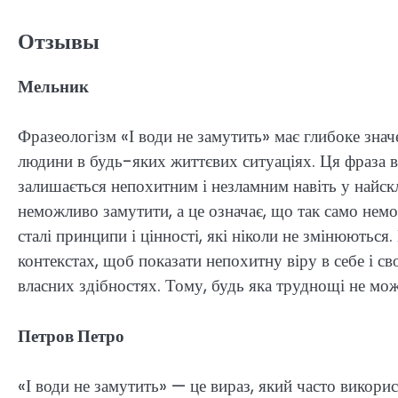
Отзывы
Мельник
Фразеологізм «І води не замутить» має глибоке значен
людини в будь-яких життєвих ситуаціях. Ця фраза в
залишається непохитним і незламним навіть у найск
неможливо замутити, а це означає, що так само нем
сталі принципи і цінності, які ніколи не змінюються
контекстах, щоб показати непохитну віру в себе і св
власних здібностях. Тому, будь яка труднощі не мож
Петров Петро
«І води не замутить» — це вираз, який часто викорис