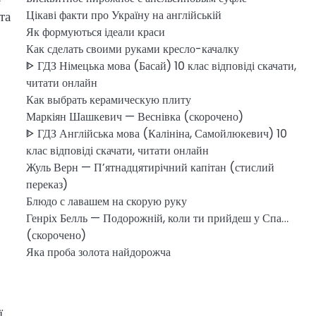
та
Цікаві факти про Україну на англійській
Як формуються ідеали краси
Как сделать своими руками кресло-качалку
ᐈ ГДЗ Німецька мова (Басай) 10 клас відповіді скачати,
читати онлайн
Как выбрать керамическую плиту
Маркіян Шашкевич — Веснівка (скорочено)
ᐈ ГДЗ Англійська мова (Калініна, Самойлюкевич) 10
клас відповіді скачати, читати онлайн
Жуль Верн — П’ятнадцятирічний капітан (стислий
переказ)
Блюдо с лавашем на скорую руку
Генріх Белль — Подорожній, коли ти прийдеш у Спа…
(скорочено)
Яка проба золота найдорожча
.