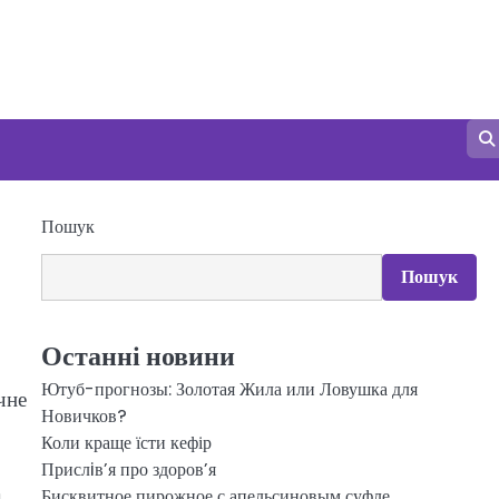
Пошук
Пошук
Останні новини
Ютуб-прогнозы: Золотая Жила или Ловушка для
чне
Новичков?
Коли краще їсти кефір
Прислiв’я про здоров’я
а
Бисквитное пирожное с апельсиновым суфле