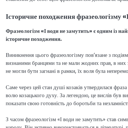
Історичне походження фразеологізму «І
Фразеологізм «І води не замутить» є одним із на
історичне походження.
Виникнення цього фразеологізму пов’язане з подіями 
визнаними бранцями та не мали жодних прав, в них 
не могли бути загнані в рамки, їх воля була непере
Саме через цей стан душі козаків утвердилася фраза «
волю козацького духу. За легендою, це вислів був
показати свою готовність до боротьби та незламніст
З часом фразеологізм «І води не замутить» став сим
народу. Він активно використовується в літературі, 