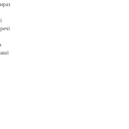
вираз
і
речі
а
наші