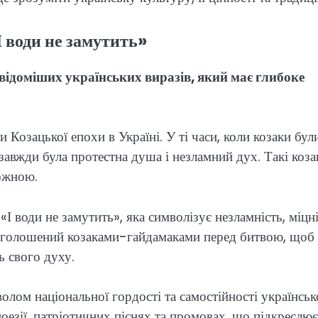
 води не замутить»
йвідоміших українських виразів, який має глибоке
Козацької епохи в Україні. У ті часи, коли козаки бул
завжди була протестна душа і незламний дух. Такі коза
можною.
І води не замутить», яка символізує незламність, міцні
 виголошений козаками-гайдамаками перед битвою, щоб
ь свого духу.
волом національної гордості та самостійності українськ
поезії, патріотичних піснях та промовах, що підкреслює