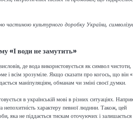
ою частиною культурного доробку України, символізу
му «І води не замутить»
исловів, де вода використовується як символ чистоти,
ме і всім зрозуміле. Якщо сказати про когось, що він «
ддасться маніпуляціям, обманам чи зміні своєї думки.
овується в українській мові в різних ситуаціях. Напри
а непохитність характеру певної людини. Також, цей
би, яка не піддається тискам оточуючих і залишається