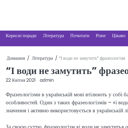
Перейти
до
вмісту
Корисні поради
Література
Почитати
Різне
Цікаво
Домашня
Література
“І води не замутить” фразеологізм
“І води не замутить” фразе
22 Квітня 2021
admin
Фразеологізми в українській мові втілюють у собі б
особливостей. Один з таких фразеологізмів – «і во
значення і активно використовується в українській л
За своєю суттю, фразеологізм «і води не замутить» 