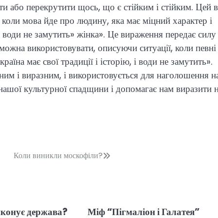
ти або перекрутити щось, що є стійким і стійким. Цей 
 коли мова йде про людину, яка має міцний характер і
 води не замутить» жінка». Це вираження передає силу 
можна використовувати, описуючи ситуації, коли певні 
раїна має свої традиції і історію, і води не замутить».
ьним і виразним, і використовується для наголошення н
ою нашої культурної спадщини і допомагає нам виразити 
Коли виникли москофіли?
иконує держава?
Міф “Пігмаліон і Галатея”