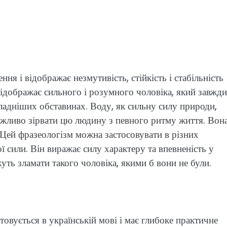
ня і відображає незмутивість, стійкість і стабільність
ідображає сильного і розумного чоловіка, який завжди
ладніших обставинах. Воду, як сильну силу природи,
ожливо зірвати цю людину з певного ритму життя. Вон
. Цей фразеологізм можна застосовувати в різних
ої сили. Він виражає силу характеру та впевненість у
уть зламати такого чоловіка, якими б вони не були.
товується в українській мові і має глибоке практичне