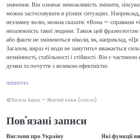
значення. Він означає неможливість змінити, зіпсува
можна застосовувати в різних ситуаціях. Наприклад,
незламну волю, можна сказати: «Вона — справжня «і
незалежність такої людини. Також цей фразеологізм 
або факти не змінюються ніколи, як, наприклад, «Ця к
Загалом, вираз «і води не замутить» вважається сил
незмінності, стабільності і стійкості. Він є частин
думки та почуття з великою ефектністю.
ЛІТЕРАТУРА
Навігація
Василь Барка — Жовтий князь (стисло)
записів
Пов'язані записи
Вислови про Україну
Які функції в