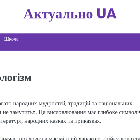
Актуально UA
Школа
ологізм
агато народних мудростей, традицій та національних
ди не замутить». Ця висловлювання має глибоке символі
ітературі, народних казках та приказках.
означає, що людина має міцний характер, стійку волю т