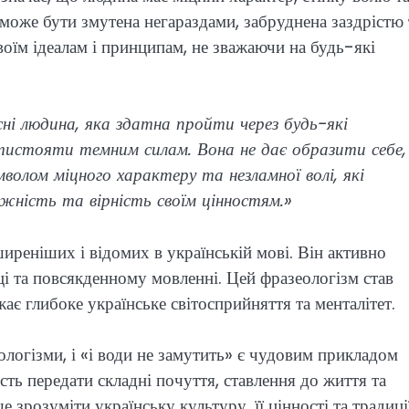
 може бути змутена негараздами, забруднена заздрістю 
воїм ідеалам і принципам, не зважаючи на будь-які
сні людина, яка здатна пройти через будь-які
тистояти темним силам. Вона не дає образити себе,
мволом міцного характеру та незламної волі, які
ність та вірність своїм цінностям.»
иреніших і відомих в українській мові. Він активно
ці та повсякденному мовленні. Цей фразеологізм став
ає глибоке українське світосприйняття та менталітет.
еологізми, і «і води не замутить» є чудовим прикладом
ть передати складні почуття, ставлення до життя та
 зрозуміти українську культуру, її цінності та традиції