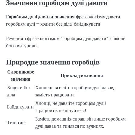
Значення горобцям дулі давати
Горобцям дулі давати: значення
фразеологізму давати
горобцям дулі – ходити без діла, байдикувати.
Речення з фразеологізмом “горобцям дулі давати” з школи
його витурили.
Природне значення горобців
Словникове
Приклад вживання
значення
Ходити без
Хлопець все літо горобцям дулі давав,
діла
замість працювати.
Хлопці, не давайте горобцям дулі!
Байдикувати
Працюйте, не лінуйтеся!
Замість домашніх справ, він лише горобцям
Тинятися
дулі давав та тинявся по вулицях.