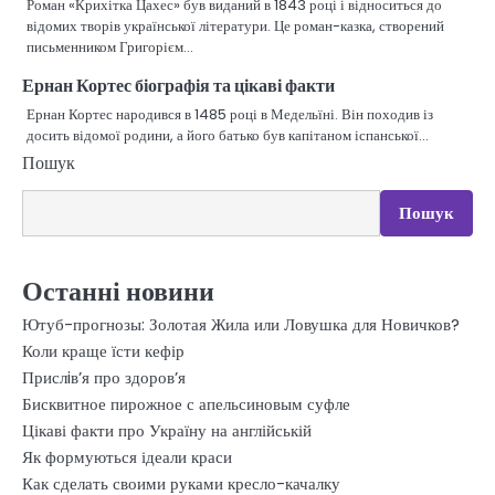
Роман «Крихітка Цахес» був виданий в 1843 році і відноситься до
відомих творів української літератури. Це роман-казка, створений
письменником Григорієм…
Ернан Кортес біографія та цікаві факти
Ернан Кортес народився в 1485 році в Медельїні. Він походив із
досить відомої родини, а його батько був капітаном іспанської…
Пошук
Пошук
Останні новини
Ютуб-прогнозы: Золотая Жила или Ловушка для Новичков?
Коли краще їсти кефір
Прислiв’я про здоров’я
Бисквитное пирожное с апельсиновым суфле
Цікаві факти про Україну на англійській
Як формуються ідеали краси
Как сделать своими руками кресло-качалку