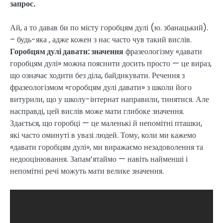
запрос.
Ай, а то давав би по місту горобцям дулі (ю. збанацький).
– будь-яка , адже кожен з нас часто чув такий вислів.
Горобцям дулі давати: значення
фразеологізму «давати
горобцям дулі» можна пояснити досить просто — це вираз,
що означає ходити без діла, байдикувати. Речення з
фразеологізмом «горобцям дулі давати» з школи його
витурили, що у школу-інтернат направили, тинятися. Але
насправді, цей вислів може мати глибоке значення.
Здається, що горобці — це маленькі й непомітні пташки,
які часто оминуті в увазі людей. Тому, коли ми кажемо
«давати горобцям дулі», ми виражаємо незадоволення та
недооцінювання. Запам’ятаймо — навіть найменші і
непомітні речі можуть мати велике значення.