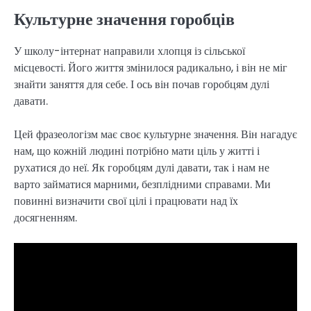
Культурне значення горобців
У школу-інтернат направили хлопця із сільської
місцевості. Його життя змінилося радикально, і він не міг
знайти заняття для себе. І ось він почав горобцям дулі
давати.
Цей фразеологізм має своє культурне значення. Він нагадує
нам, що кожній людині потрібно мати ціль у житті і
рухатися до неї. Як горобцям дулі давати, так і нам не
варто займатися марними, безплідними справами. Ми
повинні визначити свої цілі і працювати над їх
досягненням.