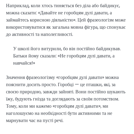
Наприклад, коли хтось тиняється без діла або байдикує,
можна сказати: «Давайте не горобцям дулі давати, а
займайтесь корисною діяльністю». Цей фразеологізм може
використовуватися як загальна мовна фігура, що спонукає
до активності та наполегливості.
У школі його витурили, бо він постійно байдикував.
Батьки йому сказали: «Не горобцям дулі давати, а
навчайся!»
Значення фразеологізму «горобцям дулі давати» можна
пояснити досить просто. Горобці — це пташки, які, за
своєю природою, завжди зайняті. Вони постійно шукають
їжу, будують гнізда та доглядають за своїм потомством.
Тому, коли ми кажемо «горобцям дулі давати», ми
наголошуємо на необхідності бути активними та не
марнувати час на пусті речі.