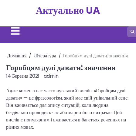
Перейти
Актуально UA
до
вмісту
Домашня
Література
Горобцям дулі давати: значення
Горобцям дулі давати: значення
14 Березня 2021
admin
Адже кожен з нас часто чув такий вислів. «Горобцям дулі
давати» — це фразеологізм, який має свій унікальний сенс.
Він вживається для опису ситуацій, коли людина
бездіяльно проводить час або марно його витрачає. Цей
вислів є популярним і вживається в багатьох реченнях на
різних мовах.