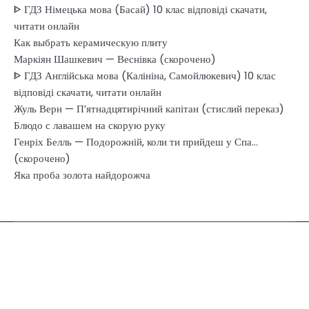
ᐈ ГДЗ Німецька мова (Басай) 10 клас відповіді скачати,
читати онлайн
Как выбрать керамическую плиту
Маркіян Шашкевич — Веснівка (скорочено)
ᐈ ГДЗ Англійська мова (Калініна, Самойлюкевич) 10 клас
відповіді скачати, читати онлайн
Жуль Верн — П’ятнадцятирічний капітан (стислий переказ)
Блюдо с лавашем на скорую руку
Генріх Белль — Подорожній, коли ти прийдеш у Спа…
(скорочено)
Яка проба золота найдорожча