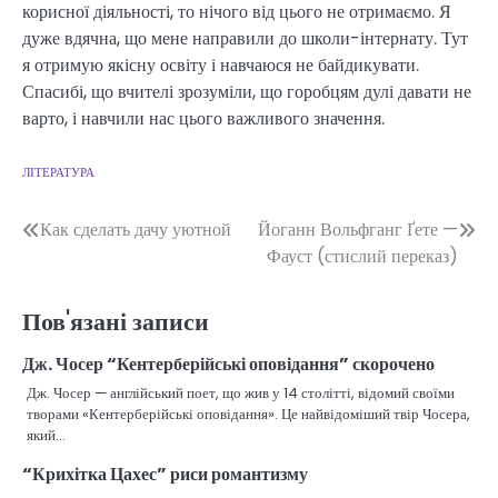
корисної діяльності, то нічого від цього не отримаємо. Я
дуже вдячна, що мене направили до школи-інтернату. Тут
я отримую якісну освіту і навчаюся не байдикувати.
Спасибі, що вчителі зрозуміли, що горобцям дулі давати не
варто, і навчили нас цього важливого значення.
ЛІТЕРАТУРА
Навігація
Как сделать дачу уютной
Йоганн Вольфганг Ґете —
Фауст (стислий переказ)
записів
Пов'язані записи
Дж. Чосер “Кентерберійські оповідання” скорочено
Дж. Чосер — англійський поет, що жив у 14 столітті, відомий своїми
творами «Кентерберійські оповідання». Це найвідоміший твір Чосера,
який…
“Крихітка Цахес” риси романтизму