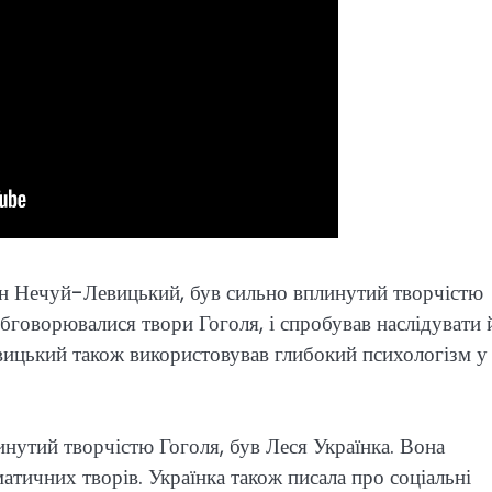
ан Нечуй-Левицький, був сильно вплинутий творчістю
 обговорювалися твори Гоголя, і спробував наслідувати 
вицький також використовував глибокий психологізм у
нутий творчістю Гоголя, був Леся Українка. Вона
матичних творів. Українка також писала про соціальні