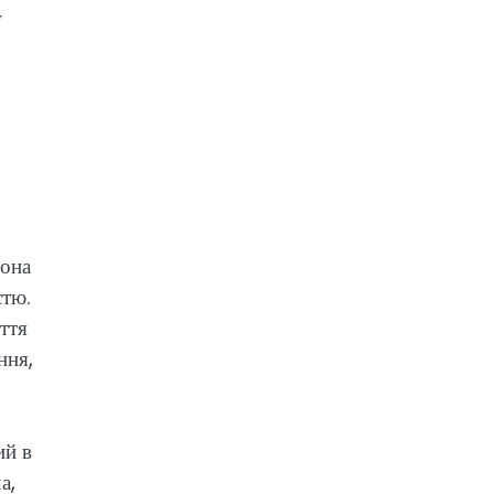
г
вона
стю.
ття
ння,
ий в
а,