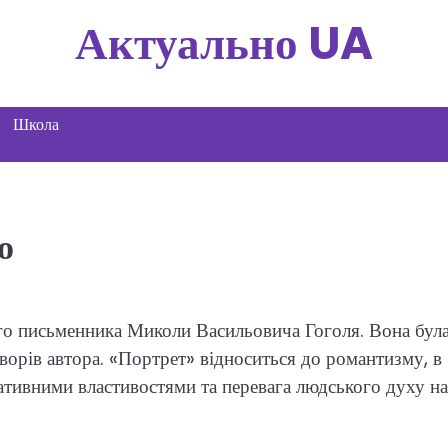
Актуально UA
Школа
о
ого письменника Миколи Васильовича Гоголя. Вона бул
ворів автора. «Портрет» відноситься до романтизму, в
гативними властивостями та перевага людського духу н