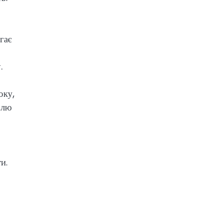
гає
.
оку,
олю
и.