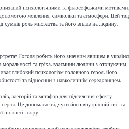
пронизаний психологічними та філософськими мотивами.
 допомогою мовлення, символіки та атмосфери. Цей тві
ід сумнів роль мистецтва та його вплив на людину.
трета» Гоголя робить його значним явищем в українс
ема моральності та гріха, взаємини людини з оточуючим
криває глибокий психологізм головного героя, його
обистості та відносини з навколишнім середовищем.
лів, алегорій та метафор для підсилення ефекту
героя. Це допомагає відчути його внутрішній світ та
 цінності твору.
 прийому монологу, який надає можливість глибше