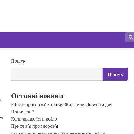
Пошук
Пошук
Останні новини
а
Ютуб-прогнозы: Золотая Жила или Ловушка для
Новичков?
ад
Коли краще їсти кефір
Прислiв’я про здоров’я
Бисквитное пирожное с апельсиновым суфле