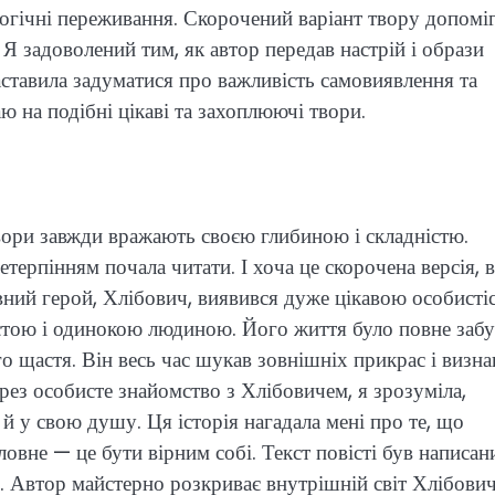
логічні переживання. Скорочений варіант твору допомі
 Я задоволений тим, як автор передав настрій і образи
заставила задуматися про важливість самовиявлення та
ю на подібні цікаві та захоплюючі твори.
вори завжди вражають своєю глибиною і складністю.
етерпінням почала читати. І хоча це скорочена версія, 
овний герой, Хлібович, виявився дуже цікавою особисті
стою і одинокою людиною. Його життя було повне забу
 щастя. Він весь час шукав зовнішніх прикрас і визна
Через особисте знайомство з Хлібовичем, я зрозуміла,
е й у свою душу. Ця історія нагадала мені про те, що
овне — це бути вірним собі. Текст повісті був написан
 Автор майстерно розкриває внутрішній світ Хлібович