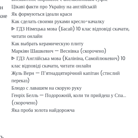
ін
Цікаві факти про Україну на англійській
Як формуються ідеали краси
кне
Как сделать своими руками кресло-качалку
ᐈ ГДЗ Німецька мова (Басай) 10 клас відповіді скачати,
читати онлайн
Как выбрать керамическую плиту
Маркіян Шашкевич — Веснівка (скорочено)
ᐈ ГДЗ Англійська мова (Калініна, Самойлюкевич) 10
клас відповіді скачати, читати онлайн
Жуль Верн — П’ятнадцятирічний капітан (стислий
переказ)
Блюдо с лавашем на скорую руку
Генріх Белль — Подорожній, коли ти прийдеш у Спа…
(скорочено)
Яка проба золота найдорожча
ь.