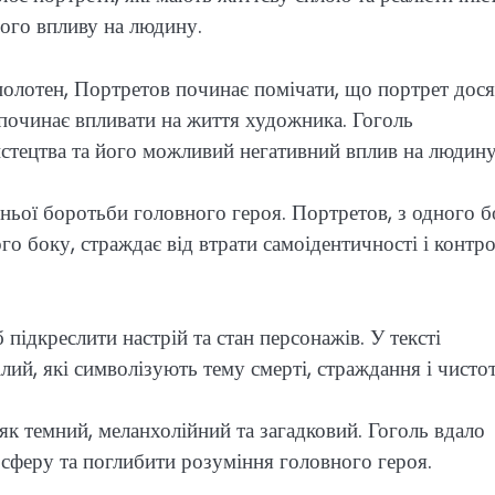
його впливу на людину.
 полотен, Портретов починає помічати, що портрет дося
 починає впливати на життя художника. Гоголь
стецтва та його можливий негативний вплив на людину
ньої боротьби головного героя. Портретов, з одного б
ого боку, страждає від втрати самоідентичності і контр
підкреслити настрій та стан персонажів. У тексті
ілий, які символізують тему смерті, страждання і чистот
к темний, меланхолійний та загадковий. Гоголь вдало
сферу та поглибити розуміння головного героя.