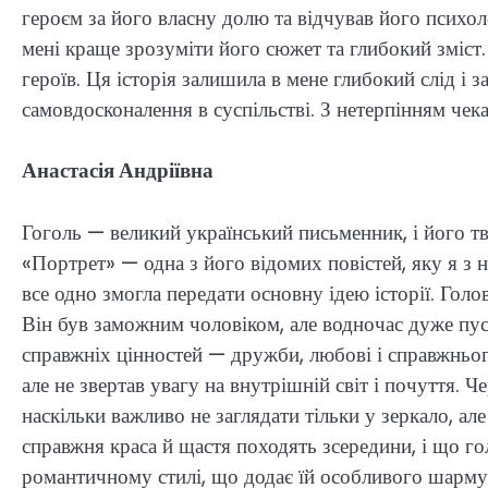
героєм за його власну долю та відчував його психо
мені краще зрозуміти його сюжет та глибокий зміст.
героїв. Ця історія залишила в мене глибокий слід і 
самовдосконалення в суспільстві. З нетерпінням чека
Анастасія Андріївна
Гоголь — великий український письменник, і його т
«Портрет» — одна з його відомих повістей, яку я з н
все одно змогла передати основну ідею історії. Гол
Він був заможним чоловіком, але водночас дуже пу
справжніх цінностей — дружби, любові і справжнього
але не звертав увагу на внутрішній світ і почуття. 
наскільки важливо не заглядати тільки у зеркало, ал
справжня краса й щастя походять зсередини, і що гол
романтичному стилі, що додає їй особливого шарму.