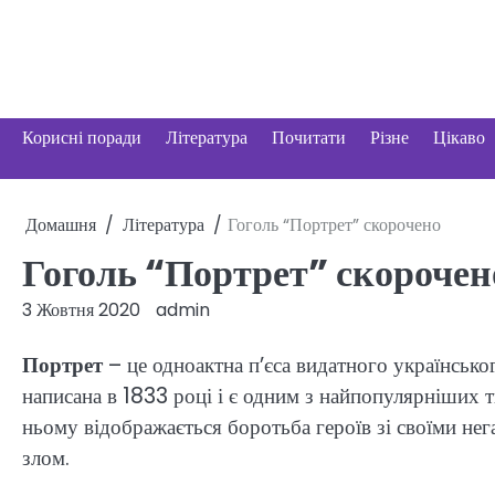
Перейти
до
вмісту
Корисні поради
Література
Почитати
Різне
Цікаво
Домашня
Література
Гоголь “Портрет” скорочено
Гоголь “Портрет” скорочен
3 Жовтня 2020
admin
Портрет
– це одноактна п’єса видатного українськ
написана в 1833 році і є одним з найпопулярніших т
ньому відображається боротьба героїв зі своїми не
злом.