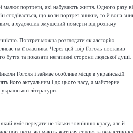
ий малює портрети, які набувають життя. Одного разу в
Він сподівається, що коли портрет зникне, то й вона зни
живим, а художник змушений померти від розпачу.
чністю. Портрет можна розглядати як алегорію
ливає на її власника. Через цей твір Гоголь поставив
о буття та показати негативні сторони людської душі.
коли Гоголя і займає особливе місце в українській
лять його актуальним і до цього часу, а майстерне
української літератури.
кий вміє передати не тільки зовнішню красу, але й
рює портрети, які мають життєву силою та реалістичніст