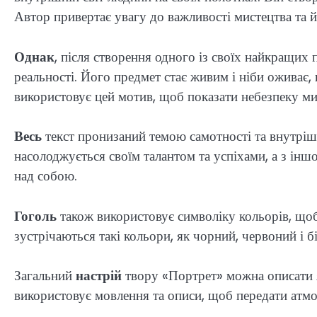
Автор привертає увагу до важливості мистецтва та 
Однак
, після створення одного із своїх найкращих
реальності. Його предмет стає живим і ніби оживає,
використовує цей мотив, щоб показати небезпеку ми
Весь
текст пронизаний темою самотності та внутріш
насолоджується своїм талантом та успіхами, а з інш
над собою.
Гоголь
також використовує символіку кольорів, щоб 
зустрічаються такі кольори, як чорний, червоний і б
Загальний
настрій
твору «Портрет» можна описати я
використовує мовлення та описи, щоб передати атмо