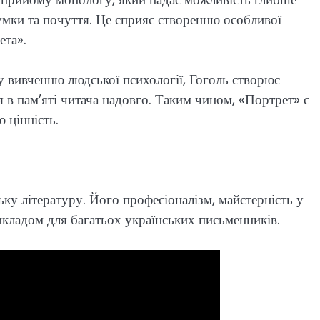
думки та почуття. Це сприяє створенню особливої
ета».
у вивченню людської психології, Гоголь створює
 в пам’яті читача надовго. Таким чином, «Портрет» є
 цінність.
ьку літературу. Його професіоналізм, майстерність у
икладом для багатьох українських письменників.