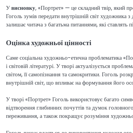
У
висновку
, «Портрет» — це складний твір, який 
Гоголь зумів передати внутрішній світ художника з
залишає читача з багатьма питаннями, які ставлять п
Оцінка художньої цінності
Саме соціальна художньо-етична проблематика «Пор
і світовій літературі. У творі актуалізується пробл
світом, її самопізнання та самокритики. Гоголь роз
внутрішній світ, що впливає на формування його ос
У творі «Портрет» Гоголь використовує багато симво
відтворення глибинних почуттів та думок головного 
переживання, а також покращує розуміння художньої
Гоголь також вдається до використання художнього