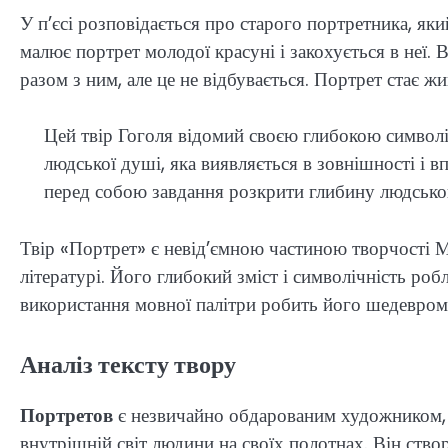
У п’єсі розповідається про старого портретника, як
малює портрет молодої красуні і закохується в неї. 
разом з ним, але це не відбувається. Портрет стає 
Цей твір Гоголя відомий своєю глибокою символі
людської душі, яка виявляється в зовнішності і вп
перед собою завдання розкрити глибину людськог
Твір «Портрет» є невід’ємною частиною творчості Ми
літературі. Його глибокий зміст і символічність роб
використання мовної палітри робить його шедевром 
Аналіз тексту твору
Портретов
є незвичайно обдарованим художником, я
внутрішній світ людини на своїх полотнах. Він ство