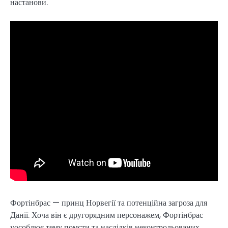
настанови.
Фортінбрас — принц Норвегії та потенційна загроза для
Данії. Хоча він є другорядним персонажем, Фортінбрас
уособлює тему помсти та наслідків неконтрольованих