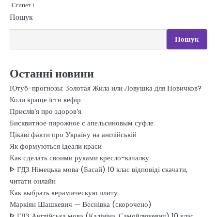
Єгипет і…
Пошук
Пошук
Останні новини
Ютуб-прогнозы: Золотая Жила или Ловушка для Новичков?
Коли краще їсти кефір
Прислiв’я про здоров’я
Бисквитное пирожное с апельсиновым суфле
Цікаві факти про Україну на англійській
Як формуються ідеали краси
Как сделать своими руками кресло-качалку
ᐈ ГДЗ Німецька мова (Басай) 10 клас відповіді скачати,
читати онлайн
Как выбрать керамическую плиту
Маркіян Шашкевич — Веснівка (скорочено)
ᐈ ГДЗ Англійська мова (Калініна, Самойлюкевич) 10 клас