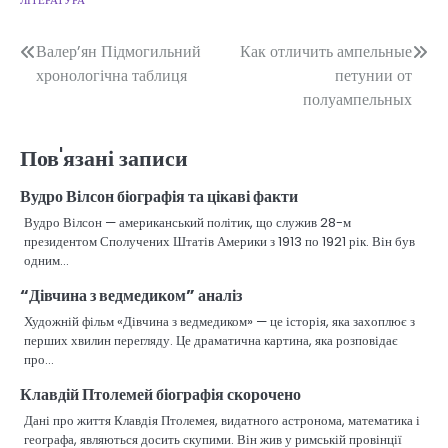
ЛІТЕРАТУРА
Навігація
Валер’ян Підмогильний
Как отличить ампельные
хронологічна таблиця
петунии от
записів
полуампельных
Пов'язані записи
Вудро Вілсон біографія та цікаві факти
Вудро Вілсон — американський політик, що служив 28-м
президентом Сполучених Штатів Америки з 1913 по 1921 рік. Він був
одним…
“Дівчина з ведмедиком” аналіз
Художній фільм «Дівчина з ведмедиком» — це історія, яка захоплює з
перших хвилин перегляду. Це драматична картина, яка розповідає
про…
Клавдій Птолемей біографія скорочено
Дані про життя Клавдія Птолемея, видатного астронома, математика і
географа, являються досить скупими. Він жив у римській провінції