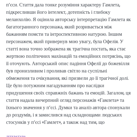
п’єси. Стаття дала тонке розуміння характеру Гамлета,
підкресливши його інтелект, дотепність і глибоку
меланхолію. Я оцінила авторську інтерпретацію Гамлета як
багатогранного персонажа, який розривається між
бажанням помсти та інтроспективною натурою. Іншим
персонажем, який привернув мою увагу, була Офелія. У
статті вона точно зображена як трагічна постать, яка стає
жертвою політичних махінацій та емоційних потрясінь, що
її оточують. Авторський опис падіння Офелії до божевілля
був пронизливим і проливав світло на суспільні
обмеження та очікування, які призвели до її трагічної долі.
Це було потужним нагадуванням про наслідки
придушення своїх справжніх бажань та емоцій. Загалом, ця
стаття надала вичерпний огляд персонажів «Гамлета» та
їхнього значення у п’єсі. Думки та аналіз автора спонукали
до роздумів, і я замислився над складнощами людських
стосунків у п’єсі «Гамлет», а також над тим, що