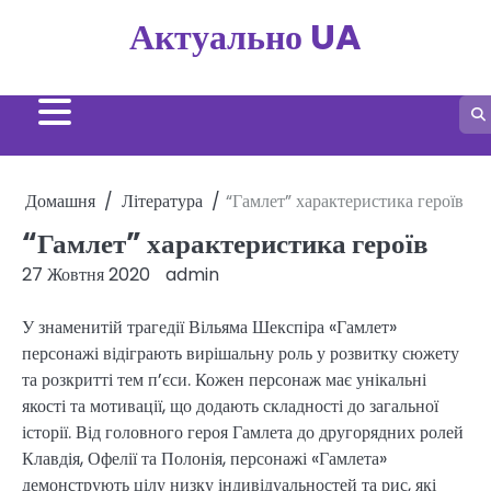
Перейти
Актуально UA
до
вмісту
Домашня
Література
“Гамлет” характеристика героїв
“Гамлет” характеристика героїв
27 Жовтня 2020
admin
У знаменитій трагедії Вільяма Шекспіра «Гамлет»
персонажі відіграють вирішальну роль у розвитку сюжету
та розкритті тем п’єси. Кожен персонаж має унікальні
якості та мотивації, що додають складності до загальної
історії. Від головного героя Гамлета до другорядних ролей
Клавдія, Офелії та Полонія, персонажі «Гамлета»
демонструють цілу низку індивідуальностей та рис, які