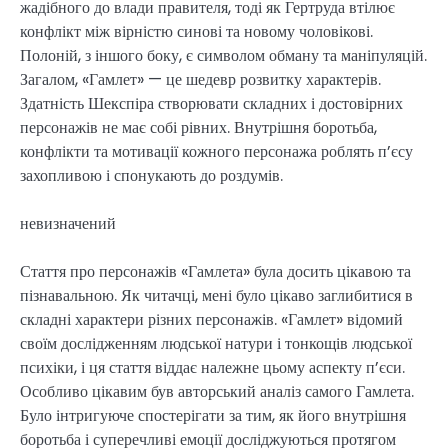
жадібного до влади правителя, тоді як Гертруда втілює
конфлікт між вірністю синові та новому чоловікові.
Полоній, з іншого боку, є символом обману та маніпуляцій.
Загалом, «Гамлет» — це шедевр розвитку характерів.
Здатність Шекспіра створювати складних і достовірних
персонажів не має собі рівних. Внутрішня боротьба,
конфлікти та мотивації кожного персонажа роблять п’єсу
захопливою і спонукають до роздумів.
невизначений
Стаття про персонажів «Гамлета» була досить цікавою та
пізнавальною. Як читачці, мені було цікаво заглибитися в
складні характери різних персонажів. «Гамлет» відомий
своїм дослідженням людської натури і тонкощів людської
психіки, і ця стаття віддає належне цьому аспекту п’єси.
Особливо цікавим був авторський аналіз самого Гамлета.
Було інтригуюче спостерігати за тим, як його внутрішня
боротьба і суперечливі емоції досліджуються протягом