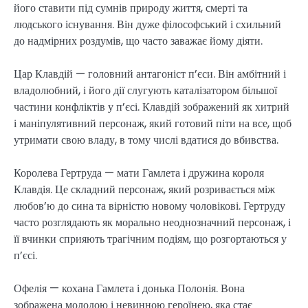
його ставити під сумнів природу життя, смерті та
людського існування. Він дуже філософський і схильний
до надмірних роздумів, що часто заважає йому діяти.
Цар Клавдій — головний антагоніст п’єси. Він амбітний і
владолюбний, і його дії слугують каталізатором більшої
частини конфліктів у п’єсі. Клавдій зображений як хитрий
і маніпулятивний персонаж, який готовий піти на все, щоб
утримати свою владу, в тому числі вдатися до вбивства.
Королева Гертруда — мати Гамлета і дружина короля
Клавдія. Це складний персонаж, який розривається між
любов’ю до сина та вірністю новому чоловікові. Гертруду
часто розглядають як морально неоднозначний персонаж, і
її вчинки сприяють трагічним подіям, що розгортаються у
п’єсі.
Офелія — кохана Гамлета і донька Полонія. Вона
зображена молодою і невинною героїнею, яка стає