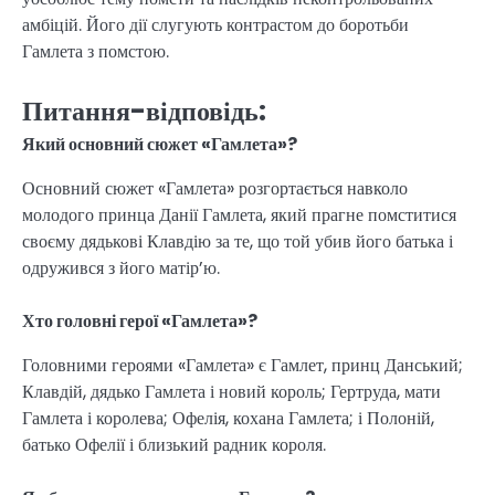
амбіцій. Його дії слугують контрастом до боротьби
Гамлета з помстою.
Питання-відповідь:
Який основний сюжет «Гамлета»?
Основний сюжет «Гамлета» розгортається навколо
молодого принца Данії Гамлета, який прагне помститися
своєму дядькові Клавдію за те, що той убив його батька і
одружився з його матір’ю.
Хто головні герої «Гамлета»?
Головними героями «Гамлета» є Гамлет, принц Данський;
Клавдій, дядько Гамлета і новий король; Гертруда, мати
Гамлета і королева; Офелія, кохана Гамлета; і Полоній,
батько Офелії і близький радник короля.