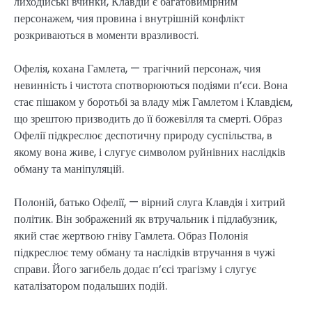
лиходійські вчинки, Клавдій є багатовимірним
персонажем, чия провина і внутрішній конфлікт
розкриваються в моменти вразливості.
Офелія, кохана Гамлета, — трагічний персонаж, чия
невинність і чистота спотворюються подіями п’єси. Вона
стає пішаком у боротьбі за владу між Гамлетом і Клавдієм,
що зрештою призводить до її божевілля та смерті. Образ
Офелії підкреслює деспотичну природу суспільства, в
якому вона живе, і слугує символом руйнівних наслідків
обману та маніпуляцій.
Полоній, батько Офелії, — вірний слуга Клавдія і хитрий
політик. Він зображений як втручальник і підлабузник,
який стає жертвою гніву Гамлета. Образ Полонія
підкреслює тему обману та наслідків втручання в чужі
справи. Його загибель додає п’єсі трагізму і слугує
каталізатором подальших подій.