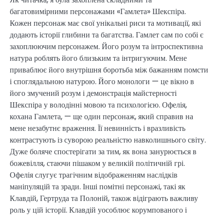
багатовимірними персонажами «Гамлета» Шекспіра.
Кожен персонаж має свої унікальні риси та мотивації, які
додають історії глибини та багатства. Гамлет сам по собі є
захоплюючим персонажем. Його розум та інтроспективна
натура роблять його близьким та інтригуючим. Мене
приваблює його внутрішня боротьба між бажанням помсти
і споглядальною натурою. Його монологи — це вікно в
його змучений розум і демонстрація майстерності
Шекспіра у володінні мовою та психологією. Офелія,
кохана Гамлета, — ще один персонаж, який справив на
мене незабутнє враження. Її невинність і вразливість
контрастують із суворою реальністю навколишнього світу.
Дуже боляче спостерігати за тим, як вона занурюється в
божевілля, стаючи пішаком у великій політичній грі.
Офелія слугує трагічним відображенням наслідків
маніпуляцій та зради. Інші помітні персонажі, такі як
Клавдій, Гертруда та Полоній, також відіграють важливу
роль у цій історії. Клавдій уособлює корумпованого і