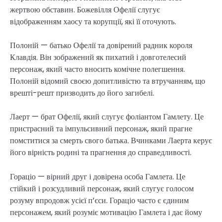
жертвою обставин. Божевілля Офелії слугує
відображенням хаосу та корупції, які її оточують.
Полоній — батько Офелії та довірений радник короля
Клавдія. Він зображений як пихатий і довготелесий
персонаж, який часто вносить комічне полегшення.
Полоній відомий своєю допитливістю та втручанням, що
врешті-решт призводить до його загибелі.
Лаерт — брат Офелії, який слугує фоліантом Гамлету. Це
пристрасний та імпульсивний персонаж, який прагне
помститися за смерть свого батька. Вчинками Лаерта керує
його вірність родині та прагнення до справедливості.
Гораціо — вірний друг і довірена особа Гамлета. Це
стійкий і розсудливий персонаж, який слугує голосом
розуму впродовж усієї п’єси. Гораціо часто є єдиним
персонажем, який розуміє мотивацію Гамлета і дає йому