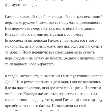
формують оповідь.
Гамлет, головний герой, — складний та інтроспективний
персонаж, рухомий помстою та пошуком справедливості.
Він переживає смерть батька, якого вбив його дядько
Клавдій, і його поглинають думки про помсту.
Інтроспективна природа Гамлета проявляється в його
монологах, де він розмірковує про природу життя, смерті
та моралі. Його нерішучість і споглядальність стають
перешкодами на шляху до помсти, додаючи напруженості
та складності його характеру.
Клавдій, антагоніст, — амбітний і маніпулятивний король
Данії. Ним рухає прагнення до влади, і він не вагаючись
йде на царевбивство, щоб досягти своїх цілей. Протягом
усієї п’єси Клавдій намагається зберегти контроль над
королівством і не допустити, щоб Гамлет дізнався правду
про вбивство свого батька. Незважаючи на свої