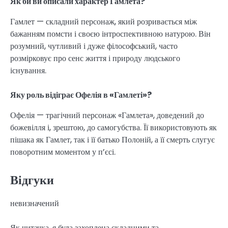
Як би ви описали характер Гамлета?
Гамлет — складний персонаж, який розривається між
бажанням помсти і своєю інтроспективною натурою. Він
розумний, чутливий і дуже філософський, часто
розмірковує про сенс життя і природу людського
існування.
Яку роль відіграє Офелія в «Гамлеті»?
Офелія — трагічний персонаж «Гамлета», доведений до
божевілля і, зрештою, до самогубства. Її використовують як
пішака як Гамлет, так і її батько Полоній, а її смерть слугує
поворотним моментом у п’єсі.
Відгуки
невизначений
Як читачка, я була захоплена складними та