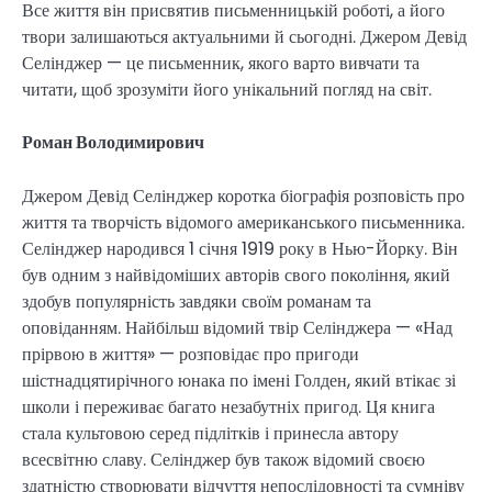
Все життя він присвятив письменницькій роботі, а його
твори залишаються актуальними й сьогодні. Джером Девід
Селінджер — це письменник, якого варто вивчати та
читати, щоб зрозуміти його унікальний погляд на світ.
Роман Володимирович
Джером Девід Селінджер коротка біографія розповість про
життя та творчість відомого американського письменника.
Селінджер народився 1 січня 1919 року в Нью-Йорку. Він
був одним з найвідоміших авторів свого покоління, який
здобув популярність завдяки своїм романам та
оповіданням. Найбільш відомий твір Селінджера — «Над
прірвою в життя» — розповідає про пригоди
шістнадцятирічного юнака по імені Голден, який втікає зі
школи і переживає багато незабутніх пригод. Ця книга
стала культовою серед підлітків і принесла автору
всесвітню славу. Селінджер був також відомий своєю
здатністю створювати відчуття непослідовності та сумніву