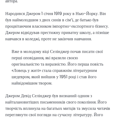
автора.
Народився Джером 1 січня 1919 року в Нью-Йорку. Він
був наймолодшим з двох синів в сім’ї, де батько був
процвітаючим власником імпортно-експортного бізнесу.
Джером відвідував престижну приватну школу, а пізніше
навчався в коледжі, проте не закінчив навчання.
Вже в молодому віці Селінджер почав писати свої
перші оповідання, які вразили своєю
оригінальністю та виразністю. Його перша повість
«Ловець у житі» стала справжнім літературним
шедевром, який вийшов у 1951 році і став його
найвідомішим твором.
Джером Девід Селінджер був визнаний одним з
найталановитіших письменників свого покоління. Його
творчість вплинула на багатьох митців та змусила читачів
переглянути свої погляди на сучасну літературу. Його