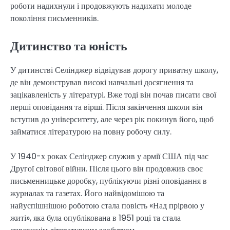
роботи надихнули і продовжують надихати молоде
покоління письменників.
Дитинство та юність
У дитинстві Селінджер відвідував дорогу приватну школу,
де він демонстрував високі навчальні досягнення та
зацікавленість у літературі. Вже тоді він почав писати свої
перші оповідання та вірші. Після закінчення школи він
вступив до університету, але через рік покинув його, щоб
займатися літературою на повну робочу силу.
У 1940-х роках Селінджер служив у армії США під час
Другої світової війни. Після цього він продовжив своє
письменницьке доробку, публікуючи різні оповідання в
журналах та газетах. Його найвідомішою та
найуспішнішою роботою стала повість «Над прірвою у
житі», яка була опублікована в 1951 році та стала