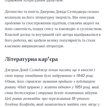
справжнім літературним здобутком.
Дитинство та юність Джерома Девіда Селінджера сильно
вплинули на його літературну творчість. Він описував
проблеми та спостереження підлітків, ставлячи акцент на
їхню самотність, пошук сенсу та взаємодію зі суспільством.
Власний досвід та внутрішній світ автора відображалися в
його роботах, які здобули велику популярність та стали
класикою американської літератури.
Літературна кар’єра
Джером Девід Селінджер почав писати ще в юності і
свою першу оповідання було надруковано в 1940 році.
Однак, його справжнє визнання прийшло з публікацією
роману «Над прірвою у життя відчаю» у 1951 році, який
став бестселером і отримав безліч позитивних відгуків.
Цей роман розповідає про переживання 16-річного
Холдена Колфілда, який намагається знайти своє місце у