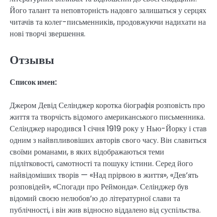
Його талант та неповторність надовго залишаться у серцях
читачів та колег-письменників, продовжуючи надихати на
нові творчі звершення.
Отзывы
Список имен:
Джером Девід Селінджер коротка біографія розповість про
життя та творчість відомого американського письменника.
Селінджер народився 1 січня 1919 року у Нью-Йорку і став
одним з найвпливовіших авторів свого часу. Він славиться
своїми романами, в яких відображаються теми
підлітковості, самотності та пошуку істини. Серед його
найвідоміших творів — «Над прірвою в життя», «Дев’ять
розповідей», «Спогади про Реймонда». Селінджер був
відомий своєю нелюбов’ю до літературної слави та
публічності, і він жив відносно віддалено від суспільства.