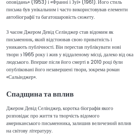
оповідань» (1953) і «Франні і Зуї» (1961). Його стиль
письма був унікальним і часто використовував елементи
автобіографії та багатошаровість сюжету.
З часом Джером Девід Селінджер став відомим як
письменник, який відстоював свою приватність і
уникають публічності. Він перестав публікувати нові
твори з 1965 року і жив у віддаленому місці, далеко від ока
людського. Вперше після його смерті в 2010 році були
опубліковані його незавершені твори, зокрема роман
«Сальінджер».
Спадщина та вплив
Джером Девід Селінджер, коротка біографія якого
розповідає про життя та творчість відомого
американського письменника, залишив величезний вплив
на світову літературу.