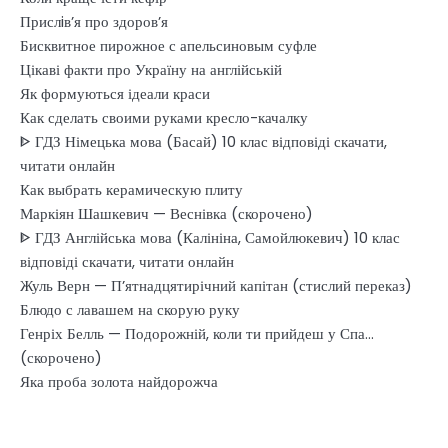
Прислiв’я про здоров’я
Бисквитное пирожное с апельсиновым суфле
Цікаві факти про Україну на англійській
Як формуються ідеали краси
Как сделать своими руками кресло-качалку
ᐈ ГДЗ Німецька мова (Басай) 10 клас відповіді скачати,
читати онлайн
Как выбрать керамическую плиту
Маркіян Шашкевич — Веснівка (скорочено)
ᐈ ГДЗ Англійська мова (Калініна, Самойлюкевич) 10 клас
відповіді скачати, читати онлайн
Жуль Верн — П’ятнадцятирічний капітан (стислий переказ)
Блюдо с лавашем на скорую руку
Генріх Белль — Подорожній, коли ти прийдеш у Спа…
(скорочено)
Яка проба золота найдорожча