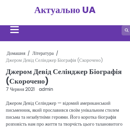
Перейти
Актуально UA
до
вмісту
Домашня
Література
Джером Девід Селінджер Біографія (Скорочено)
Джером Девід Селінджер Біографія
(Скорочено)
7 Червня 2021
admin
Джером Девід Селінджер — відомий американський
письменник, який прославився своїм унікальним стилем
письма та незабутніми героями. Його коротка біографія
розповість нам про життя та творчість цього талановитого