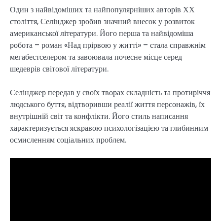
Один з найвідоміших та найпопулярніших авторів ХХ
століття, Селінджер зробив значний внесок у розвиток
американської літератури. Його перша та найвідоміша
робота – роман «Над прірвою у житті» – стала справжнім
мегабестселером та завоювала почесне місце серед
шедеврів світової літератури.
Селінджер передав у своїх творах складність та протиріччя
людського буття, відтворивши реалії життя персонажів, їх
внутрішній світ та конфлікти. Його стиль написання
характеризується яскравою психологізацією та глибинним
осмисленням соціальних проблем.