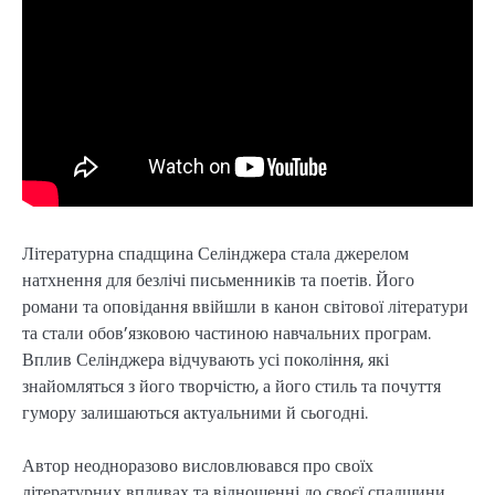
Літературна спадщина Селінджера стала джерелом
натхнення для безлічі письменників та поетів. Його
романи та оповідання ввійшли в канон світової літератури
та стали обов’язковою частиною навчальних програм.
Вплив Селінджера відчувають усі покоління, які
знайомляться з його творчістю, а його стиль та почуття
гумору залишаються актуальними й сьогодні.
Автор неодноразово висловлювався про своїх
літературних впливах та відношенні до своєї спадщини.