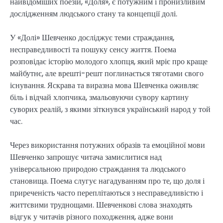
найвідоміших поезій, «Доля», є потужним і пронизливим
дослідженням людського стану та концепції долі.
У «Долі» Шевченко досліджує теми страждання,
несправедливості та пошуку сенсу життя. Поема
розповідає історію молодого хлопця, який мріє про краще
майбутнє, але врешті-решт поглинається тяготами свого
існування. Яскрава та виразна мова Шевченка оживляє
біль і відчай хлопчика, змальовуючи сувору картину
суворих реалій, з якими зіткнувся український народ у той
час.
Через використання потужних образів та емоційної мови
Шевченко запрошує читача замислитися над
універсальною природою страждання та людського
становища. Поема слугує нагадуванням про те, що доля і
приреченість часто переплітаються з несправедливістю і
життєвими труднощами. Шевченкові слова знаходять
відгук у читачів різного походження, адже вони