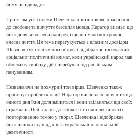
йому непідвладні.
Протягом усієї поеми Шевченко протиставляє прагнення
до свободи та відчуття безсилля мовця. Наратор визнає, що
його доля визначена наперед і що він мало контролює
власне життя. Ця тема перегукується з власним досвідом
Шевченка як політичного в’язня і відображає тогочасний
соціально-політичний клімат, коли український народ мав
обмежену свободу дій і перебував під російським
пануванням.
Незважаючи на похмурий тон вірша, Шевченко також
пропонує проблиск надії. Наратор висловлює віру в те, що
одного дня їхня доля зміниться і вони звільняться від своїх
страждань. Цей заклик до стійкості та наполегливості є
повторюваною темою у творах Шевченка і відображає
його непохитну відданість українській національній
ідентичності.