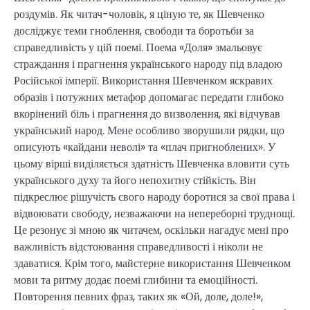
роздумів. Як читач-чоловік, я ціную те, як Шевченко
досліджує теми гноблення, свободи та боротьби за
справедливість у цій поемі. Поема «Доля» змальовує
страждання і прагнення українського народу під владою
Російської імперії. Використання Шевченком яскравих
образів і потужних метафор допомагає передати глибоко
вкорінений біль і прагнення до визволення, які відчував
український народ. Мене особливо зворушили рядки, що
описують «кайдани неволі» та «плач пригноблених». У
цьому вірші виділяється здатність Шевченка вловити суть
українського духу та його непохитну стійкість. Він
підкреслює рішучість свого народу боротися за свої права і
відвоювати свободу, незважаючи на непереборні труднощі.
Це резонує зі мною як читачем, оскільки нагадує мені про
важливість відстоювання справедливості і ніколи не
здаватися. Крім того, майстерне використання Шевченком
мови та ритму додає поемі глибини та емоційності.
Повторення певних фраз, таких як «Ой, доле, доле!»,