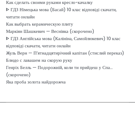
Как сделать своими руками кресло-качалку
ᐈ ГДЗ Німецька мова (Басай) 10 клас відповіді скачати,
читати онлайн
Как выбрать керамическую плиту
Маркіян Шашкевич — Веснівка (скорочено)
ᐈ ГДЗ Англійська мова (Калініна, Самойлюкевич) 10 клас
відповіді скачати, читати онлайн
Жуль Верн — П’ятнадцятирічний капітан (стислий переказ)
Блюдо с лавашем на скорую руку
Генріх Белль — Подорожній, коли ти прийдеш у Спа…
(скорочено)
Яка проба золота найдорожча