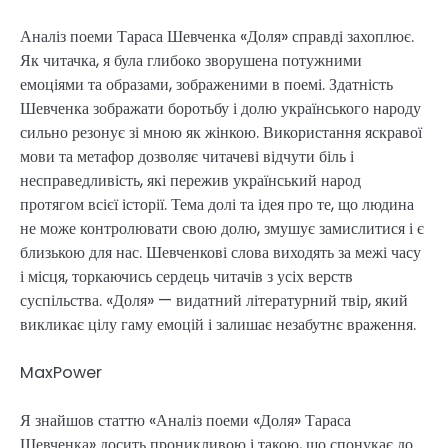
Аналіз поеми Тараса Шевченка «Доля» справді захоплює.
Як читачка, я була глибоко зворушена потужними
емоціями та образами, зображеними в поемі. Здатність
Шевченка зображати боротьбу і долю українського народу
сильно резонує зі мною як жінкою. Використання яскравої
мови та метафор дозволяє читачеві відчути біль і
несправедливість, які пережив український народ
протягом всієї історії. Тема долі та ідея про те, що людина
не може контролювати свою долю, змушує замислитися і є
близькою для нас. Шевченкові слова виходять за межі часу
і місця, торкаючись сердець читачів з усіх верств
суспільства. «Доля» — видатний літературний твір, який
викликає цілу гаму емоцій і залишає незабутнє враження.
MaxPower
Я знайшов статтю «Аналіз поеми «Доля» Тараса
Шевченка» досить проникливою і такою, що спонукає до