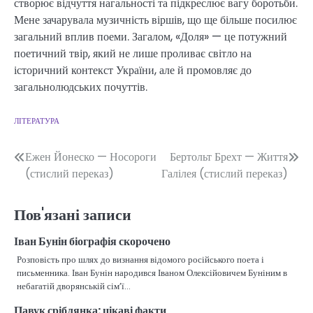
створює відчуття нагальності та підкреслює вагу боротьби.
Мене зачарувала музичність віршів, що ще більше посилює
загальний вплив поеми. Загалом, «Доля» — це потужний
поетичний твір, який не лише проливає світло на
історичний контекст України, але й промовляє до
загальнолюдських почуттів.
ЛІТЕРАТУРА
Навігація
Ежен Йонеско — Носороги
Бертольт Брехт — Життя
(стислий переказ)
Галілея (стислий переказ)
записів
Пов'язані записи
Іван Бунін біографія скорочено
Розповість про шлях до визнання відомого російського поета і
письменника. Іван Бунін народився Іваном Олексійовичем Буніним в
небагатій дворянській сім’ї…
Павук сріблянка: цікаві факти