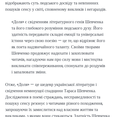
відображають суть людського досвіду та невпинних
пошуків сенсу у світі, сповненому викликів і негараздів.
«Доля» є свідченням літературного генія Шевченка
та його глибокого розуміння людського духу. Його
здатність передавати складні емоції та універсальні
істини через свою поезію — це те, що відрізняє його
як поета надзвичайного таланту. Своїми творами
Шевченко продовжує надихати і захоплювати
читачів, нагадуючи нам про силу мови і мистецтва
викликати співпереживання, спонукати до роздумів
і запалювати зміни.
Отже, «Доля» — це шедевр української літератури і
свідчення неминущої спадщини Тараса Шевченка.
Дослідження в поемі страждань, несправедливості та
пошуку сенсу резонує з читачами різного походження,
запрошуючи їх замислитися над власним життям та
викликами, з якими вони стикаються. Здатність Шевченка