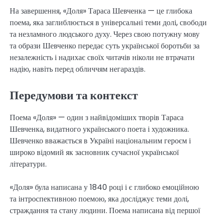
На завершення, «Доля» Тараса Шевченка — це глибока
поема, яка заглиблюється в універсальні теми долі, свободи
та незламного людського духу. Через свою потужну мову
та образи Шевченко передає суть української боротьби за
незалежність і надихає своїх читачів ніколи не втрачати
надію, навіть перед обличчям негараздів.
Передумови та контекст
Поема «Доля» — один з найвідоміших творів Тараса
Шевченка, видатного українського поета і художника.
Шевченко вважається в Україні національним героєм і
широко відомий як засновник сучасної української
літератури.
«Доля» була написана у 1840 році і є глибоко емоційною
та інтроспективною поемою, яка досліджує теми долі,
страждання та стану людини. Поема написана від першої