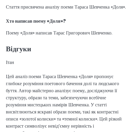
Стаття присвячена аналізу поеми Тараса Шевченка «Доля».
Хто написав поему «Доля»?
Поему «Доля» написав Тарас Григорович Шевченко.
Відгуки
Ітан
Цей аналіз поеми Тараса Шевченка «Доля» пропонує
глибоке розуміння поетового бачення долі та людського
буття. Автор майстерно аналізує поему, досліджуючи її
структуру, образи та теми, забезпечуючи всебічне
розуміння мистецьких намірів Шевченка. У статті
висвітлюються яскраві образи поеми, такі як контрастні
описи «золотої колиски» та «темної колиски». Цей різкий
контраст символізує невід’ємну нерівність і