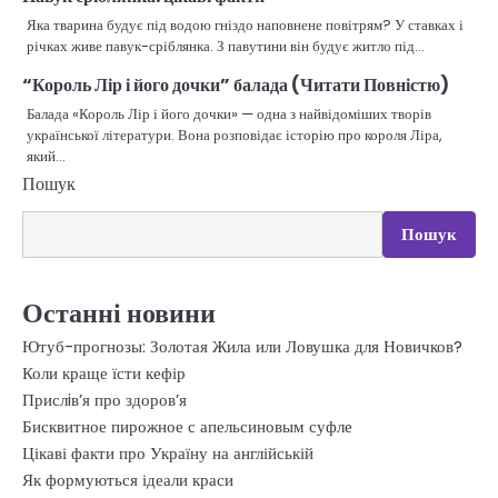
Яка тварина будує під водою гніздо наповнене повітрям? У ставках і
річках живе павук-сріблянка. З павутини він будує житло під…
“Король Лір і його дочки” балада (Читати Повністю)
Балада «Король Лір і його дочки» — одна з найвідоміших творів
української літератури. Вона розповідає історію про короля Ліра,
який…
Пошук
Пошук
Останні новини
Ютуб-прогнозы: Золотая Жила или Ловушка для Новичков?
Коли краще їсти кефір
Прислiв’я про здоров’я
Бисквитное пирожное с апельсиновым суфле
Цікаві факти про Україну на англійській
Як формуються ідеали краси