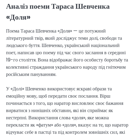
Аналіз поеми Тараса Шевченка
«Доля»
Поема Тараса Шевченка «Доля» — це потужний
літературний твір, який досліджує теми долі, свободи та
людського буття. Шевченко, український національний
поет, написав цю поему під час свого заслання в середині
19-го століття. Вона відображає його особисту боротьбу та
колективні страждання українського народу під гнітючим
російським пануванням.
У «Долі» Шевченко використовує яскраві образи та
емоційну мову, щоб передати своє послання. Вірш
починається з того, що наратор висловлює своє бажання
вирватися з нинішніх обставин, які він сприймає як
нестерпні. Використання слова «доля», яке можна
перекласти як «фатум» або «доля», вказує на те, що наратор
відчуває себе в пастці та під контролем зовнішніх сил, які