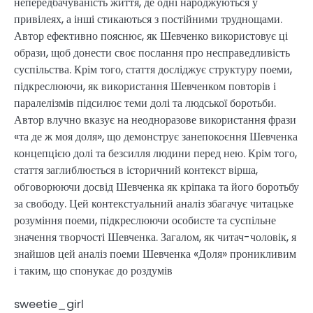
непередбачуваність життя, де одні народжуються у
привілеях, а інші стикаються з постійними труднощами.
Автор ефективно пояснює, як Шевченко використовує ці
образи, щоб донести своє послання про несправедливість
суспільства. Крім того, стаття досліджує структуру поеми,
підкреслюючи, як використання Шевченком повторів і
паралелізмів підсилює теми долі та людської боротьби.
Автор влучно вказує на неодноразове використання фрази
«та де ж моя доля», що демонструє занепокоєння Шевченка
концепцією долі та безсилля людини перед нею. Крім того,
стаття заглиблюється в історичний контекст вірша,
обговорюючи досвід Шевченка як кріпака та його боротьбу
за свободу. Цей контекстуальний аналіз збагачує читацьке
розуміння поеми, підкреслюючи особисте та суспільне
значення творчості Шевченка. Загалом, як читач-чоловік, я
знайшов цей аналіз поеми Шевченка «Доля» проникливим
і таким, що спонукає до роздумів
sweetie_girl