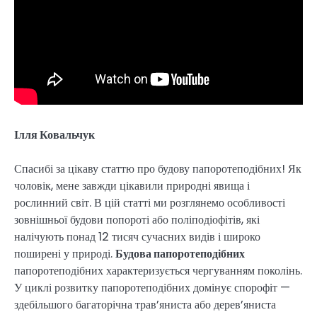
Ілля Ковальчук
Спасибі за цікаву статтю про будову папоротеподібних! Як
чоловік, мене завжди цікавили природні явища і
рослинний світ. В цій статті ми розглянемо особливості
зовнішньої будови попороті або поліподіофітів, які
налічують понад 12 тисяч сучасних видів і широко
поширені у природі.
Будова папоротеподібних
папоротеподібних характеризується чергуванням поколінь.
У циклі розвитку папоротеподібних домінує спорофіт —
здебільшого багаторічна трав’яниста або дерев’яниста