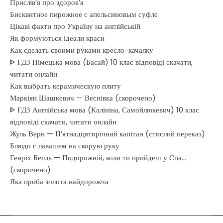
Прислiв’я про здоров’я
Бисквитное пирожное с апельсиновым суфле
Цікаві факти про Україну на англійській
Як формуються ідеали краси
Как сделать своими руками кресло-качалку
ᐈ ГДЗ Німецька мова (Басай) 10 клас відповіді скачати,
читати онлайн
Как выбрать керамическую плиту
Маркіян Шашкевич — Веснівка (скорочено)
ᐈ ГДЗ Англійська мова (Калініна, Самойлюкевич) 10 клас
відповіді скачати, читати онлайн
Жуль Верн — П’ятнадцятирічний капітан (стислий переказ)
Блюдо с лавашем на скорую руку
Генріх Белль — Подорожній, коли ти прийдеш у Спа…
(скорочено)
Яка проба золота найдорожча