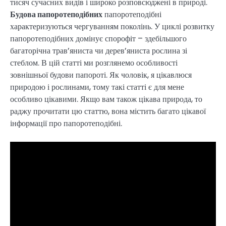
тисяч сучасних видів і широко розповсюджені в природі.
Будова папоротеподібних
папоротеподібні
характеризуються чергуванням поколінь. У циклі розвитку
папоротеподібних домінує спорофіт – здебільшого
багаторічна трав’яниста чи дерев’яниста рослина зі
стеблом. В цій статті ми розглянемо особливості
зовнішньої будови папороті. Як чоловік, я цікавлюся
природою і рослинами, тому такі статті є для мене
особливо цікавими. Якщо вам також цікава природа, то
раджу прочитати цю статтю, вона містить багато цікавої
інформації про папоротеподібні.