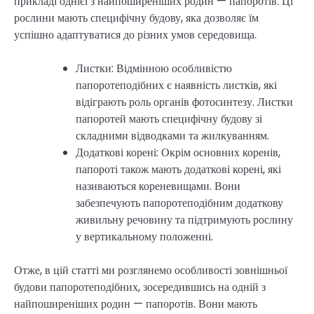
прикладі однієї з найпоширеніших родин — папоротів. Ці
рослини мають специфічну будову, яка дозволяє їм
успішно адаптуватися до різних умов середовища.
Листки: Відмінною особливістю
папоротеподібних є наявність листків, які
відіграють роль органів фотосинтезу. Листки
папоротей мають специфічну будову зі
складними відводками та жилкуванням.
Додаткові корені: Окрім основних коренів,
папороті також мають додаткові корені, які
називаються кореневищами. Вони
забезпечують папоротеподібним додаткову
живильну речовину та підтримують рослину
у вертикальному положенні.
Отже, в цій статті ми розглянемо особливості зовнішньої
будови папоротеподібних, зосередившись на одній з
найпоширеніших родин — папоротів. Вони мають