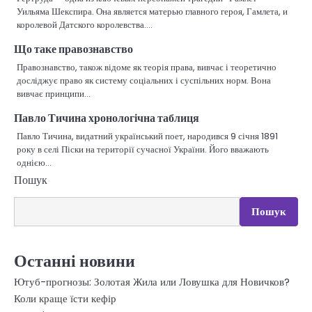
Уильяма Шекспира. Она является матерью главного героя, Гамлета, и
королевой Датского королевства.…
Що таке правознавство
Правознавство, також відоме як теорія права, вивчає і теоретично
досліджує право як систему соціальних і суспільних норм. Вона
вивчає принципи…
Павло Тичина хронологічна таблиця
Павло Тичина, видатний український поет, народився 9 січня 1891
року в селі Піски на території сучасної України. Його вважають
однією…
Пошук
Пошук
Останні новини
Ютуб-прогнозы: Золотая Жила или Ловушка для Новичков?
Коли краще їсти кефір