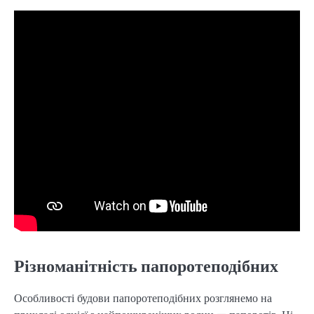
Різноманітність папоротеподібних
Особливості будови папоротеподібних розглянемо на