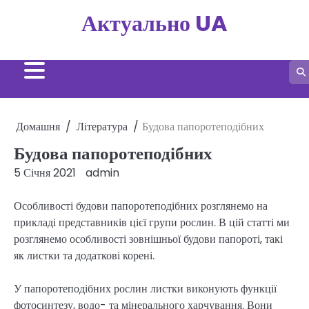
Перейти
Актуально UA
до
вмісту
Домашня
Література
Будова папоротеподібних
Будова папоротеподібних
5 Січня 2021
admin
Особливості будови папоротеподібних розглянемо на
прикладі представників цієї групи рослин. В цій статті ми
розглянемо особливості зовнішньої будови папороті, такі
як листки та додаткові корені.
У папоротеподібних рослин листки виконують функції
фотосинтезу, водо- та мінерального харчування. Вони