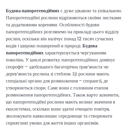
Будова папоротеподібних
є дуже цікавою та унікальною.
Папоротеподібні рослини відрізняються своїми листками
та додатковими коренями. Особливості будови
папоротеподібних розглянемо на прикладі цього відділу
рослин, оскільки він налічує понад 12 тисяч сучасних
видів і широко поширений в природі.
Будова
папоротеподібних
характеризується чергуванням
поколінь. У циклі розвитку папоротеподібних домінує
спорофіт – здебільшого багаторічна трав’яниста чи
дерев’яниста рослина зі стеблом. Ці рослини мають
спеціальні органи для розмноження – спорангії, де
утворюються спори. Саме вони є головним етапом
розмноження папоротеподібних. Також варто зазначити,
що папоротеподібні рослини мають велике значення в
екосистемах, оскільки вони здатні очищати повітря,
зволожувати навколишнє середовище та створювати
сприятливі умови для життя інших організмів.