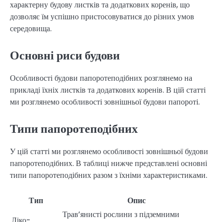
характерну будову листків та додаткових коренів, що
дозволяє їм успішно пристосовуватися до різних умов
середовища.
Основні риси будови
Особливості будови папоротеподібних розглянемо на
прикладі їхніх листків та додаткових коренів. В цій статті
ми розглянемо особливості зовнішньої будови папороті.
Типи папоротеподібних
У цій статті ми розглянемо особливості зовнішньої будови
папоротеподібних. В таблиці нижче представлені основні
типи папоротеподібних разом з їхніми характеристиками.
Тип
Опис
Трав’янисті рослини з підземними
Ліко-