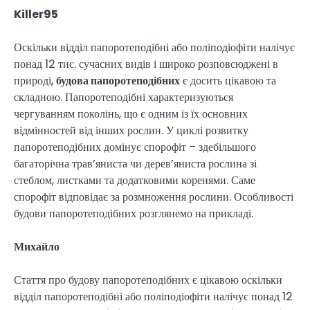
Killer95
Оскільки відділ папоротеподібні або поліподіофіти налічує
понад 12 тис. сучасних видів і широко розповсюджені в
природі,
будова папоротеподібних
є досить цікавою та
складною. Папоротеподібні характеризуються
чергуванням поколінь, що є одним із їх основних
відмінностей від інших рослин. У циклі розвитку
папоротеподібних домінує спорофіт – здебільшого
багаторічна трав’яниста чи дерев’яниста рослина зі
стеблом, листками та додатковими коренями. Саме
спорофіт відповідає за розмноження рослини. Особливості
будови папоротеподібних розглянемо на прикладі.
Михайло
Стаття про будову папоротеподібних є цікавою оскільки
відділ папоротеподібні або поліподіофіти налічує понад 12