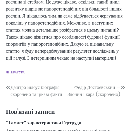
рослина зі стеблом. Це дуже цікаво, оскільки такий цикл
розвитку відрізняє папоротеподібних від більшості інших
рослин. Я цікавлюсь тим, як саме відбувається чергування
поколінь у папоротеподібних. Можливо, в наступних
статтях можна детальніше розібратися в цьому питанні?
Також цікаво дізнатися про особливості будови і функції
спорангіїв у папоротеподібних. Дякую за пізнавальну
статтю, я буду непередбачуваний результат досліджень у
цій галузі. З нетерпінням чекаю на наступні матеріали!
ЛІТЕРАТУРА
Навігація
Дмитро Білоус біографія
Федір Достоєвський —
скорочено та цікаві факти
Злочин і кара (скорочено)
записів
Пов'язані записи
“Гамлет” характеристика Гертруди
Гертруда — одна из ключевых персонажей трагедии «Гамлет»