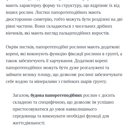
мають характерну форму та структуру, що відрізняє їх від
інших рослин. Листки папоротеподібних мають
двосторонню симетрію, тобто можуть бути розділені на дві
рівні частини. Вони складаються з чисельних дрібних
вінчиків, які мають вигляд пальцеподібних виростів.
Окрім листків, папоротеподібні рослини мають додаткові
корені, які виконують функцію фіксації рослини в грунті, а
також забезпечують її харчування. Додаткові корені
папоротеподібних можуть бути дуже розгалужені та
займати велику площу, що дозволяє рослині забезпечувати
себе водою та мінералами з глибоких шарів ґрунту.
Загалом,
будова папоротеподібних
рослин є досить
складною та специфічною, що дозволяє їм успішно
пристосовуватися до умов навколишнього
середовища та виконувати необхідні функції для
життєдіяльності.