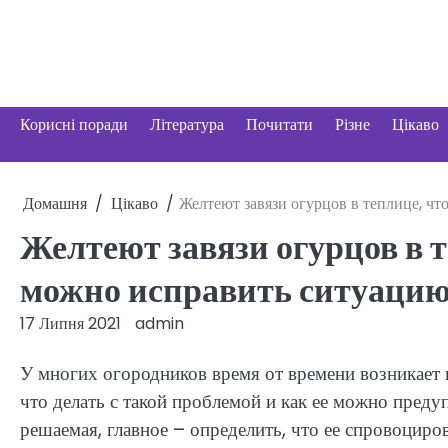
Перейти
до
вмісту
Корисні поради
Література
Почитати
Різне
Цікаво
Домашня
Цікаво
Желтеют завязи огурцов в теплице, чт
Желтеют завязи огурцов в т
можно исправить ситуаци
17 Липня 2021
admin
У многих огородников время от времени возникает в
что делать с такой проблемой и как ее можно преду
решаемая, главное – определить, что ее спровоциров