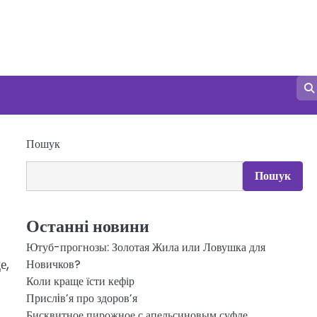
Пошук
Пошук
Останні новини
Ютуб-прогнозы: Золотая Жила или Ловушка для
е,
Новичков?
Коли краще їсти кефір
Прислiв’я про здоров’я
Бисквитное пирожное с апельсиновым суфле