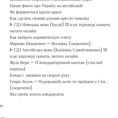
Цікаві факти про Україну на англійській
Як формуються ідеали краси
Как сделать своими руками кресло-качалку
ᐈ ГДЗ Німецька мова (Басай) 10 клас відповіді скачати,
читати онлайн
Как выбрать керамическую плиту
Маркіян Шашкевич — Веснівка (скорочено)
ᐈ ГДЗ Англійська мова (Калініна, Самойлюкевич) 10
клас відповіді скачати, читати онлайн
Жуль Верн — П’ятнадцятирічний капітан (стислий
переказ)
Блюдо с лавашем на скорую руку
Генріх Белль — Подорожній, коли ти прийдеш у Спа…
(скорочено)
Яка проба золота найдорожча
ые