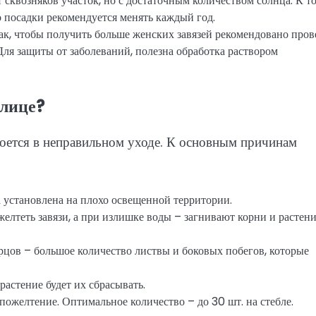
сквозняков участок, но с достаточным количеством солнца. К т
 посадки рекомендуется менять каждый год.
ак, чтобы получить больше женских завязей рекомендовано пров
Для защиты от заболеваний, полезна обработка раствором
плице?
оется в неправильном уходе. К основным причинам
а установлена на плохо освещенной территории.
желтеть завязи, а при излишке воды – загнивают корни и растен
цов – большое количество листвы и боковых побегов, которые
растение будет их сбрасывать.
пожелтение. Оптимальное количество – до 30 шт. на стебле.