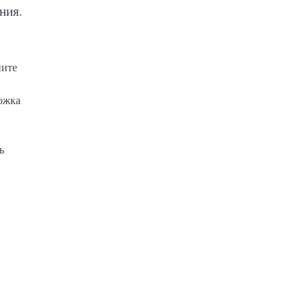
ния.
ните
ложка
ь