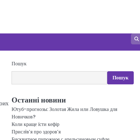
Пошук
Пошук
Останні новини
воих
Ютуб-прогнозы: Золотая Жила или Ловушка для
Новичков?
Коли краще їсти кефір
Прислiв’я про здоров’я
Бисквитное пирожное с апельсиновым суфле