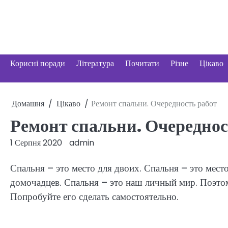
Перейти
до
вмісту
Корисні поради
Література
Почитати
Різне
Цікаво
Домашня
Цікаво
Ремонт спальни. Очередность работ
Ремонт спальни. Очереднос
1 Серпня 2020
admin
Спальня – это место для двоих. Спальня – это мест
домочадцев. Спальня – это наш личный мир. Поэтом
Попробуйте его сделать самостоятельно.