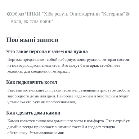
Навігація
Образ ЧІПКИ “Хіба ревуть
Опис картини “Катерина”
воли, як ясла повні”
записів
Пов'язані записи
Что такое пергола и зачем она нужна
Пергола представляет собой наборную конструкцию, которая состоит
из повторяющихся элементов. Это могут быть арки, столбы или
колонны, для соединения которых…
Как подключить котел
Газовый котёл является практически непременным атрибутом любого
загородного дома или дачи. Наиболее надёжным и безопасным будет
установка его руками профессионалов,…
Как сделать дома камин
Камин является символом домашнего уюта и комфорта. Этот атрибут
дизайна всегда привлекает внимание гостей и создает теплую
обстановку. Устанавливая камин…