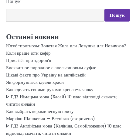
Пошук
Пошук
Останні новини
Ютуб-прогнозы: Золотая Жила или Ловушка для Новичков?
Коли краще їсти кефір
Прислiв’я про здоров’я
Бисквитное пирожное с апельсиновым суфле
Цікаві факти про Україну на англійській
Як формуються ідеали краси
Как сделать своими руками кресло-качалку
ᐈ ГДЗ Німецька мова (Басай) 10 клас відповіді скачати,
читати онлайн
Как выбрать керамическую плиту
Маркіян Шашкевич — Веснівка (скорочено)
ᐈ ГДЗ Англійська мова (Калініна, Самойлюкевич) 10 клас
відповіді скачати, читати онлайн