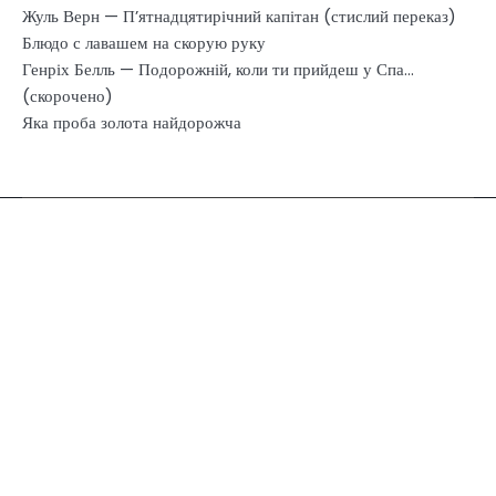
Жуль Верн — П’ятнадцятирічний капітан (стислий переказ)
Блюдо с лавашем на скорую руку
Генріх Белль — Подорожній, коли ти прийдеш у Спа…
(скорочено)
Яка проба золота найдорожча