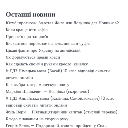
Останні новини
Ютуб-прогнозы: Золотая Жила или Ловушка для Новичков?
Коли краще їсти кефір
Прислiв’я про здоров’я
Бисквитное пирожное с апельсиновым суфле
Цікаві факти про Україну на англійській
Як формуються ідеали краси
Как сделать своими руками кресло-качалку
ᐈ ГДЗ Німецька мова (Басай) 10 клас відповіді скачати,
читати онлайн
Как выбрать керамическую плиту
Маркіян Шашкевич — Веснівка (скорочено)
ᐈ ГДЗ Англійська мова (Калініна, Самойлюкевич) 10 клас
відповіді скачати, читати онлайн
Жуль Верн — П’ятнадцятирічний капітан (стислий переказ)
Блюдо с лавашем на скорую руку
Генріх Белль — Подорожній, коли ти прийдеш у Спа…