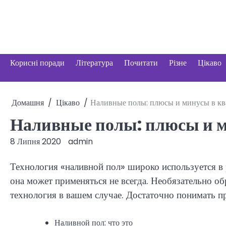
Перейти
до
вмісту
Корисні поради
Література
Почитати
Різне
Цікаво
Домашня
Цікаво
Наливные полы: плюсы и минусы в кв
Наливные полы: плюсы и м
8 Липня 2020
admin
Технология «наливной пол» широко используется в р
она может применяться не всегда. Необязательно об
технология в вашем случае. Достаточно понимать п
Наливной пол: что это