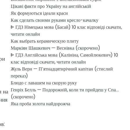
Цікаві факти про Україну на англійській
Як формуються ідеали краси
Как сделать своими руками кресло-качалку
ᐈ ГДЗ Німецька мова (Басай) 10 клас відповіді скачати,
читати онлайн
Как выбрать керамическую плиту
Маркіян Шашкевич — Веснівка (скорочено)
ᐈ ГДЗ Англійська мова (Калініна, Самойлюкевич) 10
ри
клас відповіді скачати, читати онлайн
Жуль Верн — П’ятнадцятирічний капітан (стислий
переказ)
Блюдо с лавашем на скорую руку
Генріх Белль — Подорожній, коли ти прийдеш у Спа…
я на
(скорочено)
ения
Яка проба золота найдорожча
в: