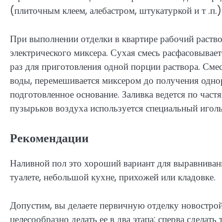
(плиточным клеем, алебастром, штукатуркой и т .п.)
При выполнении отделки в квартире рабочий раство
электрического миксера. Сухая смесь расфасовывает
раз для приготовления одной порции раствора. Сме
воды, перемешивается миксером до получения однор
подготовленное основание. Заливка ведется по част
пузырьков воздуха используется специальный иголь
Рекомендации
Наливной пол это хороший вариант для выравниван
туалете, небольшой кухне, прихожей или кладовке.
Допустим, вы делаете первичную отделку новострой
целесообразно делать ее в два этапа: сперва сдела