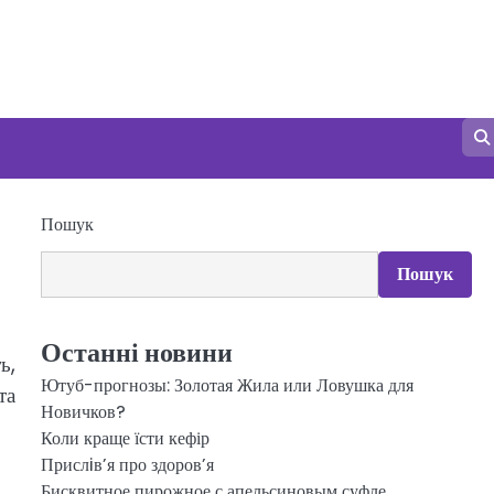
Пошук
Пошук
Останні новини
ь,
Ютуб-прогнозы: Золотая Жила или Ловушка для
та
Новичков?
Коли краще їсти кефір
Прислiв’я про здоров’я
Бисквитное пирожное с апельсиновым суфле