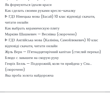
Як формуються ідеали краси
Как сделать своими руками кресло-качалку
ᐈ ГДЗ Німецька мова (Басай) 10 клас відповіді скачати,
читати онлайн
Как выбрать керамическую плиту
Маркіян Шашкевич — Веснівка (скорочено)
ᐈ ГДЗ Англійська мова (Калініна, Самойлюкевич) 10 клас
відповіді скачати, читати онлайн
Жуль Верн — П’ятнадцятирічний капітан (стислий переказ)
Блюдо с лавашем на скорую руку
Генріх Белль — Подорожній, коли ти прийдеш у Спа…
(скорочено)
Яка проба золота найдорожча