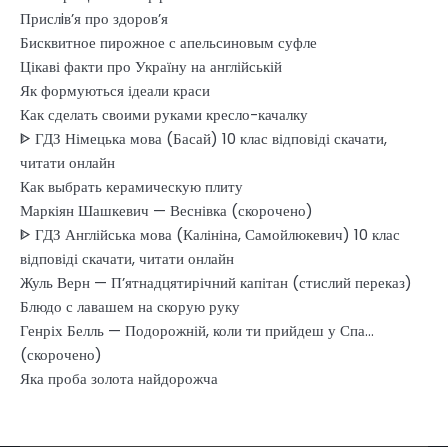
Прислiв’я про здоров’я
Бисквитное пирожное с апельсиновым суфле
Цікаві факти про Україну на англійській
Як формуються ідеали краси
Как сделать своими руками кресло-качалку
ᐈ ГДЗ Німецька мова (Басай) 10 клас відповіді скачати,
читати онлайн
Как выбрать керамическую плиту
Маркіян Шашкевич — Веснівка (скорочено)
ᐈ ГДЗ Англійська мова (Калініна, Самойлюкевич) 10 клас
відповіді скачати, читати онлайн
Жуль Верн — П’ятнадцятирічний капітан (стислий переказ)
Блюдо с лавашем на скорую руку
Генріх Белль — Подорожній, коли ти прийдеш у Спа…
(скорочено)
Яка проба золота найдорожча