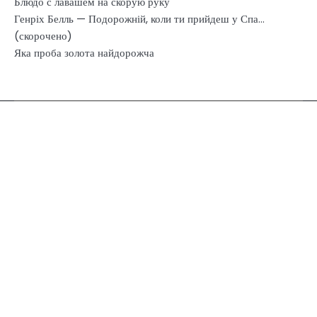
Блюдо с лавашем на скорую руку
Генріх Белль — Подорожній, коли ти прийдеш у Спа…
(скорочено)
Яка проба золота найдорожча