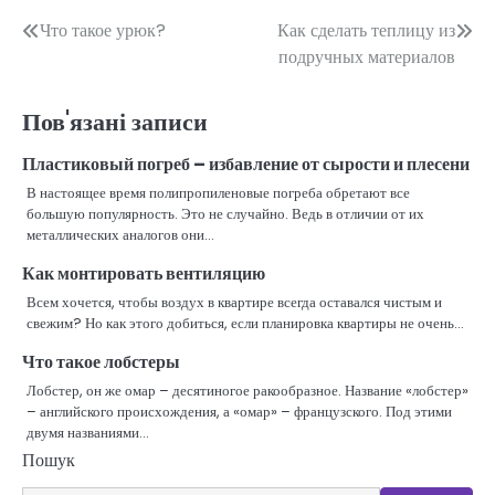
Навігація
Что такое урюк?
Как сделать теплицу из
подручных материалов
записів
Пов'язані записи
Пластиковый погреб – избавление от сырости и плесени
В настоящее время полипропиленовые погреба обретают все
большую популярность. Это не случайно. Ведь в отличии от их
металлических аналогов они…
Как монтировать вентиляцию
Всем хочется, чтобы воздух в квартире всегда оставался чистым и
свежим? Но как этого добиться, если планировка квартиры не очень…
Что такое лобстеры
Лобстер, он же омар – десятиногое ракообразное. Название «лобстер»
– английского происхождения, а «омар» – французского. Под этими
двумя названиями…
Пошук