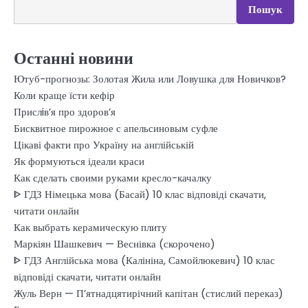
Пошук
Останні новини
Ютуб-прогнозы: Золотая Жила или Ловушка для Новичков?
Коли краще їсти кефір
Прислiв’я про здоров’я
Бисквитное пирожное с апельсиновым суфле
Цікаві факти про Україну на англійській
Як формуються ідеали краси
Как сделать своими руками кресло-качалку
ᐈ ГДЗ Німецька мова (Басай) 10 клас відповіді скачати,
читати онлайн
Как выбрать керамическую плиту
Маркіян Шашкевич — Веснівка (скорочено)
ᐈ ГДЗ Англійська мова (Калініна, Самойлюкевич) 10 клас
відповіді скачати, читати онлайн
Жуль Верн — П’ятнадцятирічний капітан (стислий переказ)