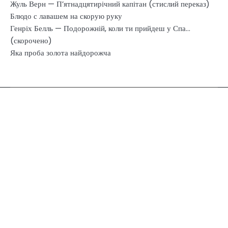
Жуль Верн — П’ятнадцятирічний капітан (стислий переказ)
Блюдо с лавашем на скорую руку
Генріх Белль — Подорожній, коли ти прийдеш у Спа…
(скорочено)
Яка проба золота найдорожча