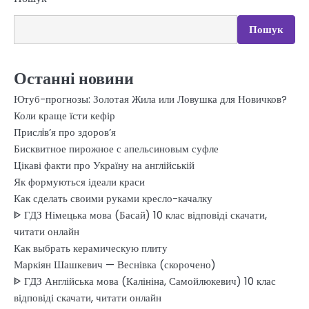
Пошук
Останні новини
Ютуб-прогнозы: Золотая Жила или Ловушка для Новичков?
Коли краще їсти кефір
Прислiв’я про здоров’я
Бисквитное пирожное с апельсиновым суфле
Цікаві факти про Україну на англійській
Як формуються ідеали краси
Как сделать своими руками кресло-качалку
ᐈ ГДЗ Німецька мова (Басай) 10 клас відповіді скачати,
читати онлайн
Как выбрать керамическую плиту
Маркіян Шашкевич — Веснівка (скорочено)
ᐈ ГДЗ Англійська мова (Калініна, Самойлюкевич) 10 клас
відповіді скачати, читати онлайн