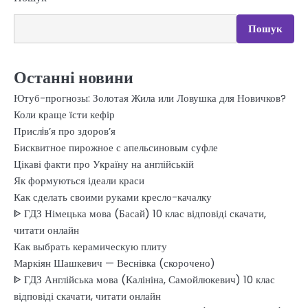
Пошук
Останні новини
Ютуб-прогнозы: Золотая Жила или Ловушка для Новичков?
Коли краще їсти кефір
Прислiв’я про здоров’я
Бисквитное пирожное с апельсиновым суфле
Цікаві факти про Україну на англійській
Як формуються ідеали краси
Как сделать своими руками кресло-качалку
ᐈ ГДЗ Німецька мова (Басай) 10 клас відповіді скачати,
читати онлайн
Как выбрать керамическую плиту
Маркіян Шашкевич — Веснівка (скорочено)
ᐈ ГДЗ Англійська мова (Калініна, Самойлюкевич) 10 клас
відповіді скачати, читати онлайн