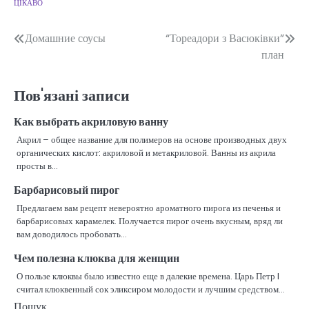
ЦІКАВО
Навігація
Домашние соусы
“Тореадори з Васюківки”
план
записів
Пов'язані записи
Как выбрать акриловую ванну
Акрил – общее название для полимеров на основе производных двух
органических кислот: акриловой и метакриловой. Ванны из акрила
просты в…
Барбарисовый пирог
Предлагаем вам рецепт невероятно ароматного пирога из печенья и
барбарисовых карамелек. Получается пирог очень вкусным, вряд ли
вам доводилось пробовать…
Чем полезна клюква для женщин
О пользе клюквы было известно еще в далекие времена. Царь Петр I
считал клюквенный сок эликсиром молодости и лучшим средством…
Пошук