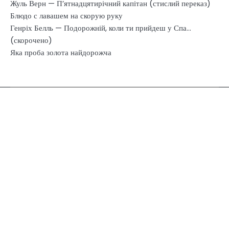
Жуль Верн — П’ятнадцятирічний капітан (стислий переказ)
Блюдо с лавашем на скорую руку
Генріх Белль — Подорожній, коли ти прийдеш у Спа…
(скорочено)
Яка проба золота найдорожча