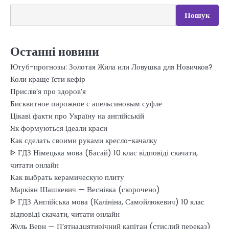
Пошук
Останні новини
Ютуб-прогнозы: Золотая Жила или Ловушка для Новичков?
Коли краще їсти кефір
Прислiв’я про здоров’я
Бисквитное пирожное с апельсиновым суфле
Цікаві факти про Україну на англійській
Як формуються ідеали краси
Как сделать своими руками кресло-качалку
ᐈ ГДЗ Німецька мова (Басай) 10 клас відповіді скачати,
читати онлайн
Как выбрать керамическую плиту
Маркіян Шашкевич — Веснівка (скорочено)
ᐈ ГДЗ Англійська мова (Калініна, Самойлюкевич) 10 клас
відповіді скачати, читати онлайн
Жуль Верн — П’ятнадцятирічний капітан (стислий переказ)