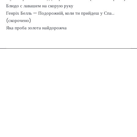
Блюдо с лавашем на скорую руку
Генріх Белль — Подорожній, коли ти прийдеш у Спа…
(скорочено)
Яка проба золота найдорожча