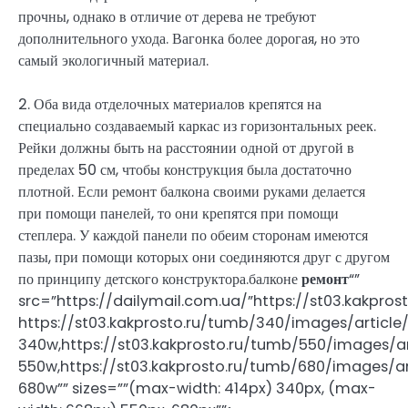
прочны, однако в отличие от дерева не требуют
дополнительного ухода. Вагонка более дорогая, но это
самый экологичный материал.
2. Оба вида отделочных материалов крепятся на
специально создаваемый каркас из горизонтальных реек.
Рейки должны быть на расстоянии одной от другой в
пределах 50 см, чтобы конструкция была достаточно
плотной. Если ремонт балкона своими руками делается
при помощи панелей, то они крепятся при помощи
степлера. У каждой панели по обеим сторонам имеются
пазы, при помощи которых они соединяются друг с другом
по принципу детского конструктора.балконе
ремонт
“”
src=”https://dailymail.com.ua/”
https://st03.kakpro
https://st03.kakprosto.ru/tumb/340/images/articl
340w,
https://st03.kakprosto.ru/tumb/550/images/
550w,
https://st03.kakprosto.ru/tumb/680/images/a
680w”” sizes=””(max-width: 414px) 340px, (max-