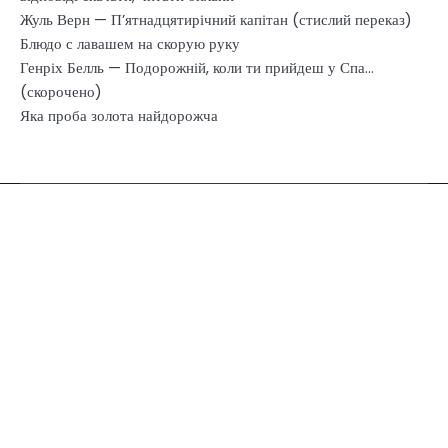
Жуль Верн — П’ятнадцятирічний капітан (стислий переказ)
Блюдо с лавашем на скорую руку
Генріх Белль — Подорожній, коли ти прийдеш у Спа…
(скорочено)
Яка проба золота найдорожча