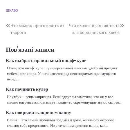
ЦІКАВО
Навігація
Что можно приготовить из
Что входит в состав теста
творога
для бородинского хлеба
записів
Пов'язані записи
Как выбрать правильный шкаф-купе
О том, что шкаф-купе – универсальный и весьма удобный предмет
мебели, нет спора. У него имеется ряд неоспоримых преимуществ
перед…
Как починить кулер
Ноутбук – вещь капризная. Если вдруг вы заметили, что он у вас
сильно нагревается или издает какие-то скрежещущие звуки, скорее…
Как покрывать акрилом ванну
Ванна – это самый любимый предмет в доме, жизнь без которого
сложно себе представить. Но с течением времени ванна, как…