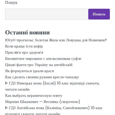
Пошук
Пошук
Останні новини
Ютуб-прогнозы: Золотая Жила или Ловушка для Новичков?
Коли краще їсти кефір
Прислiв’я про здоров’я
Бисквитное пирожное с апельсиновым суфле
Цікаві факти про Україну на англійській
Як формуються ідеали краси
Как сделать своими руками кресло-качалку
ᐈ ГДЗ Німецька мова (Басай) 10 клас відповіді скачати,
читати онлайн
Как выбрать керамическую плиту
Маркіян Шашкевич — Веснівка (скорочено)
ᐈ ГДЗ Англійська мова (Калініна, Самойлюкевич) 10 клас
відповіді скачати, читати онлайн