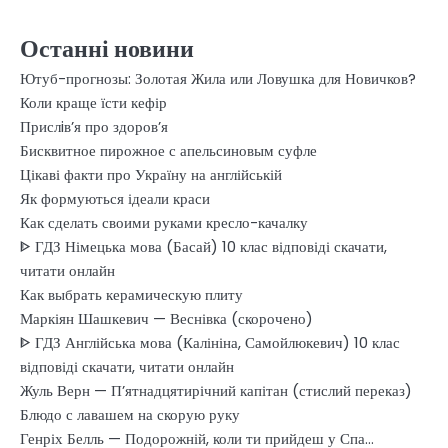
Останні новини
Ютуб-прогнозы: Золотая Жила или Ловушка для Новичков?
Коли краще їсти кефір
Прислiв’я про здоров’я
Бисквитное пирожное с апельсиновым суфле
Цікаві факти про Україну на англійській
Як формуються ідеали краси
Как сделать своими руками кресло-качалку
ᐈ ГДЗ Німецька мова (Басай) 10 клас відповіді скачати,
читати онлайн
Как выбрать керамическую плиту
Маркіян Шашкевич — Веснівка (скорочено)
ᐈ ГДЗ Англійська мова (Калініна, Самойлюкевич) 10 клас
відповіді скачати, читати онлайн
Жуль Верн — П’ятнадцятирічний капітан (стислий переказ)
Блюдо с лавашем на скорую руку
Генріх Белль — Подорожній, коли ти прийдеш у Спа…