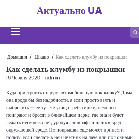
Перейти
Актуально UA
до
вмісту
Домашня
Цікаво
Как сделать клумбу из покрышки
Как сделать клумбу из покрышки
16 Червня 2020
admin
Куда пристроить старую автомобильную покрышку? Дома
она вроде бы без надобности, а если просто взять и
выбросить — ее тут же утащат ребятишки, немного
поиграют и бросят в ближайшем парке, где она и будет
лежать несколько лет, уродуя ландшафт и нанося вред
окружающей среде. Но покрышка еще может принести
пользу, если сделать в ней цветник на даче или под окнами