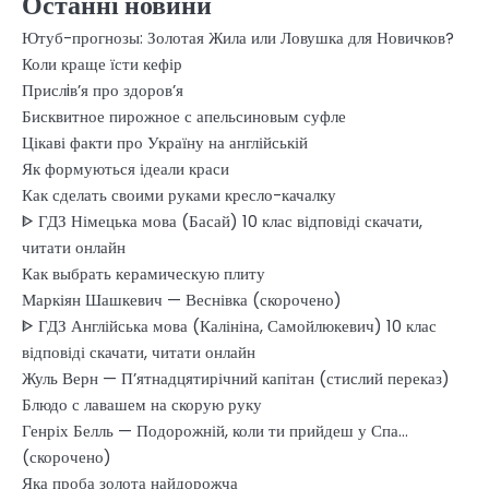
Останні новини
Ютуб-прогнозы: Золотая Жила или Ловушка для Новичков?
Коли краще їсти кефір
Прислiв’я про здоров’я
Бисквитное пирожное с апельсиновым суфле
Цікаві факти про Україну на англійській
Як формуються ідеали краси
Как сделать своими руками кресло-качалку
ᐈ ГДЗ Німецька мова (Басай) 10 клас відповіді скачати,
читати онлайн
Как выбрать керамическую плиту
Маркіян Шашкевич — Веснівка (скорочено)
ᐈ ГДЗ Англійська мова (Калініна, Самойлюкевич) 10 клас
відповіді скачати, читати онлайн
Жуль Верн — П’ятнадцятирічний капітан (стислий переказ)
Блюдо с лавашем на скорую руку
Генріх Белль — Подорожній, коли ти прийдеш у Спа…
(скорочено)
Яка проба золота найдорожча