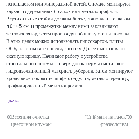
пенопластом или минеральной ватой. Сначала монтируют
каркас из деревянных брусков или металлопрофиля.
Вертикальные стойки должны быть установлены с шагом
40-45 см. В промежутки между ними закладывают
теплоизолятор, затем производят обшивку стен и потолка.
В этих целях можно использовать гипсокартон, плиты
ОСБ, пластиковые панели, вагонку. Далее выстраивают
скатную крышу. Начинают работу с устройства
стропильной системы. Поверх досок фермы настилают
гидроизоляционный материал: рубероид. Затем монтируют
кровельное покрытие: шифер, ондулин, металлочерепицу,
профилированный металлопрофиль.
ЦІКАВО
Навігація
Весенняя очистка
“Спіймати на гачок”
цветочной клумбы
фразеологізм
записів