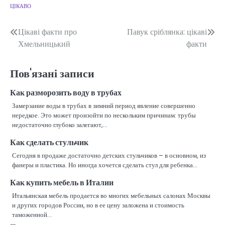
ЦІКАВО
Навігація
Цікаві факти про
Павук сріблянка: цікаві
Хмельницький
факти
записів
Пов'язані записи
Как разморозить воду в трубах
Замерзание воды в трубах в зимний период явление совершенно
нередкое. Это может произойти по нескольким причинам: трубы
недостаточно глубоко залегают,…
Как сделать стульчик
Сегодня в продаже достаточно детских стульчиков – в основном, из
фанеры и пластика. Но иногда хочется сделать стул для ребенка…
Как купить мебель в Италии
Итальянская мебель продается во многих мебельных салонах Москвы
и других городов России, но в ее цену заложена и стоимость
таможенной…