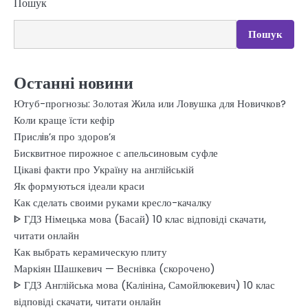
Пошук
Пошук
Останні новини
Ютуб-прогнозы: Золотая Жила или Ловушка для Новичков?
Коли краще їсти кефір
Прислiв’я про здоров’я
Бисквитное пирожное с апельсиновым суфле
Цікаві факти про Україну на англійській
Як формуються ідеали краси
Как сделать своими руками кресло-качалку
ᐈ ГДЗ Німецька мова (Басай) 10 клас відповіді скачати,
читати онлайн
Как выбрать керамическую плиту
Маркіян Шашкевич — Веснівка (скорочено)
ᐈ ГДЗ Англійська мова (Калініна, Самойлюкевич) 10 клас
відповіді скачати, читати онлайн