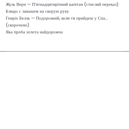
Жуль Верн — П’ятнадцятирічний капітан (стислий переказ)
Блюдо с лавашем на скорую руку
Генріх Белль — Подорожній, коли ти прийдеш у Спа…
(скорочено)
Яка проба золота найдорожча