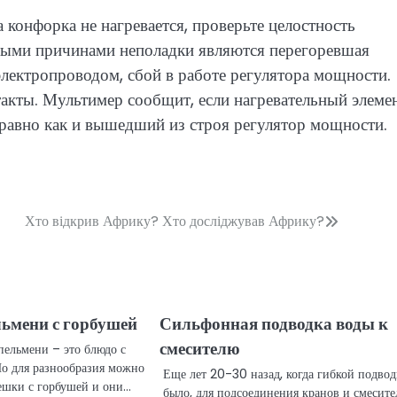
а конфорка не нагревается, проверьте целостность
нными причинами неполадки являются перегоревшая
 электропроводом, сбой в работе регулятора мощности.
акты. Мультимер сообщит, если нагревательный элеме
, равно как и вышедший из строя регулятор мощности.
Хто відкрив Африку? Хто досліджував Африку?
ьмени с горбушей
Сильфонная подводка воды к
смесителю
пельмени – это блюдо с
Но для разнообразия можно
Еще лет 20-30 назад, когда гибкой подвод
ешки с горбушей и они…
было, для подсоединения кранов и смесите