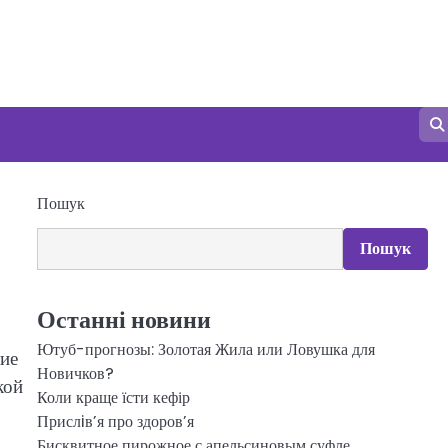
Пошук
Пошук
Останні новини
Ютуб-прогнозы: Золотая Жила или Ловушка для
ие
Новичков?
кой
Коли краще їсти кефір
Прислiв’я про здоров’я
Бисквитное пирожное с апельсиновым суфле