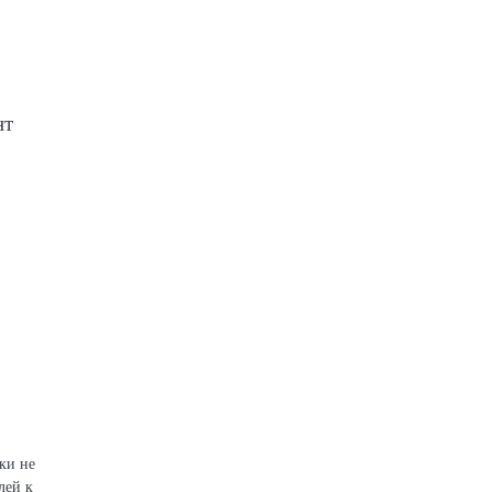
нт
ки не
лей к