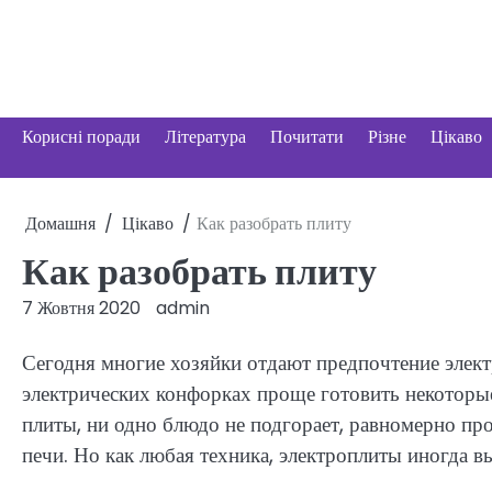
Перейти
до
вмісту
Корисні поради
Література
Почитати
Різне
Цікаво
Домашня
Цікаво
Как разобрать плиту
Как разобрать плиту
7 Жовтня 2020
admin
Сегодня многие хозяйки отдают предпочтение электр
электрических конфорках проще готовить некоторы
плиты, ни одно блюдо не подгорает, равномерно про
печи. Но как любая техника, электроплиты иногда вы