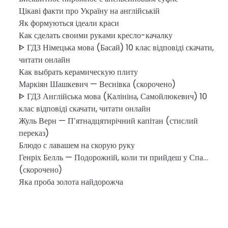
Цікаві факти про Україну на англійській
Як формуються ідеали краси
Как сделать своими руками кресло-качалку
ᐈ ГДЗ Німецька мова (Басай) 10 клас відповіді скачати,
читати онлайн
Как выбрать керамическую плиту
Маркіян Шашкевич — Веснівка (скорочено)
ᐈ ГДЗ Англійська мова (Калініна, Самойлюкевич) 10
клас відповіді скачати, читати онлайн
Жуль Верн — П’ятнадцятирічний капітан (стислий
переказ)
Блюдо с лавашем на скорую руку
Генріх Белль — Подорожній, коли ти прийдеш у Спа…
(скорочено)
Яка проба золота найдорожча