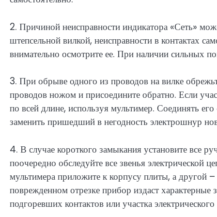
2. Причиной неисправности индикатора «Сеть» може
штепсельной вилкой, неисправности в контактах сам
внимательно осмотрите ее. При наличии сильных по
3. При обрыве одного из проводов на вилке обрежьт
проводов ножом и присоедините обратно. Если уча
по всей длине, используя мультимер. Соединять ег
заменить пришедший в негодность электрошнур но
4. В случае короткого замыкания установите все р
поочередно обследуйте все звенья электрической це
мультимера приложите к корпусу плиты, а другой –
поврежденном отрезке прибор издаст характерные з
подгоревших контактов или участка электрического