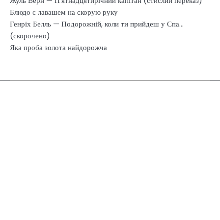
Жуль Верн — П’ятнадцятирічний капітан (стислий переказ)
Блюдо с лавашем на скорую руку
Генріх Белль — Подорожній, коли ти прийдеш у Спа…
(скорочено)
Яка проба золота найдорожча