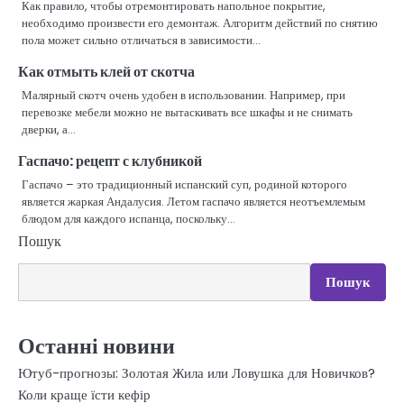
Как правило, чтобы отремонтировать напольное покрытие,
необходимо произвести его демонтаж. Алгоритм действий по снятию
пола может сильно отличаться в зависимости…
Как отмыть клей от скотча
Малярный скотч очень удобен в использовании. Например, при
перевозке мебели можно не вытаскивать все шкафы и не снимать
дверки, а…
Гаспачо: рецепт с клубникой
Гаспачо – это традиционный испанский суп, родиной которого
является жаркая Андалусия. Летом гаспачо является неотъемлемым
блюдом для каждого испанца, поскольку…
Пошук
Пошук
Останні новини
Ютуб-прогнозы: Золотая Жила или Ловушка для Новичков?
Коли краще їсти кефір