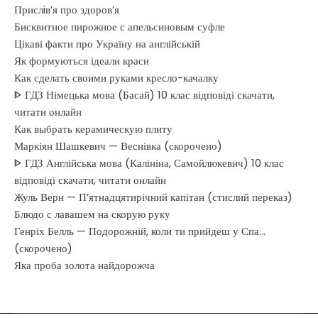
Прислiв’я про здоров’я
Бисквитное пирожное с апельсиновым суфле
Цікаві факти про Україну на англійській
Як формуються ідеали краси
Как сделать своими руками кресло-качалку
ᐈ ГДЗ Німецька мова (Басай) 10 клас відповіді скачати,
читати онлайн
Как выбрать керамическую плиту
Маркіян Шашкевич — Веснівка (скорочено)
ᐈ ГДЗ Англійська мова (Калініна, Самойлюкевич) 10 клас
відповіді скачати, читати онлайн
Жуль Верн — П’ятнадцятирічний капітан (стислий переказ)
Блюдо с лавашем на скорую руку
Генріх Белль — Подорожній, коли ти прийдеш у Спа…
(скорочено)
Яка проба золота найдорожча