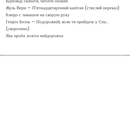
відповіді скачати, читати онлайн
Жуль Верн — П’ятнадцятирічний капітан (стислий переказ)
Блюдо с лавашем на скорую руку
Генріх Белль — Подорожній, коли ти прийдеш у Спа…
(скорочено)
Яка проба золота найдорожча