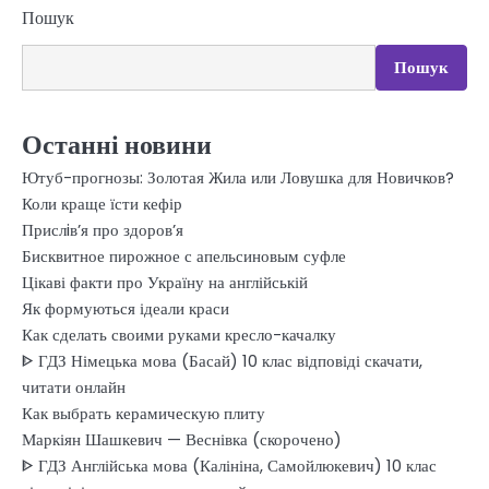
Пошук
Пошук
Останні новини
Ютуб-прогнозы: Золотая Жила или Ловушка для Новичков?
Коли краще їсти кефір
Прислiв’я про здоров’я
Бисквитное пирожное с апельсиновым суфле
Цікаві факти про Україну на англійській
Як формуються ідеали краси
Как сделать своими руками кресло-качалку
ᐈ ГДЗ Німецька мова (Басай) 10 клас відповіді скачати,
читати онлайн
Как выбрать керамическую плиту
Маркіян Шашкевич — Веснівка (скорочено)
ᐈ ГДЗ Англійська мова (Калініна, Самойлюкевич) 10 клас