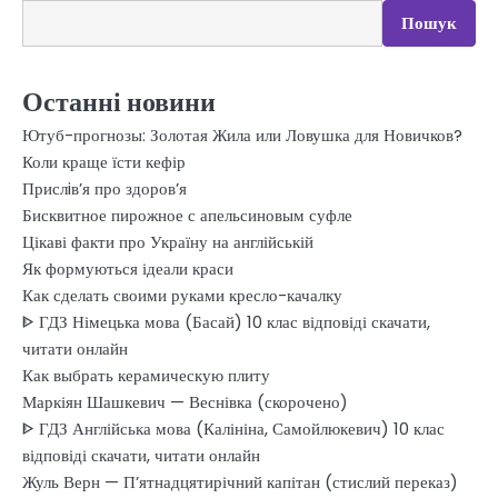
Пошук
Останні новини
Ютуб-прогнозы: Золотая Жила или Ловушка для Новичков?
Коли краще їсти кефір
Прислiв’я про здоров’я
Бисквитное пирожное с апельсиновым суфле
Цікаві факти про Україну на англійській
Як формуються ідеали краси
Как сделать своими руками кресло-качалку
ᐈ ГДЗ Німецька мова (Басай) 10 клас відповіді скачати,
читати онлайн
Как выбрать керамическую плиту
Маркіян Шашкевич — Веснівка (скорочено)
ᐈ ГДЗ Англійська мова (Калініна, Самойлюкевич) 10 клас
відповіді скачати, читати онлайн
Жуль Верн — П’ятнадцятирічний капітан (стислий переказ)