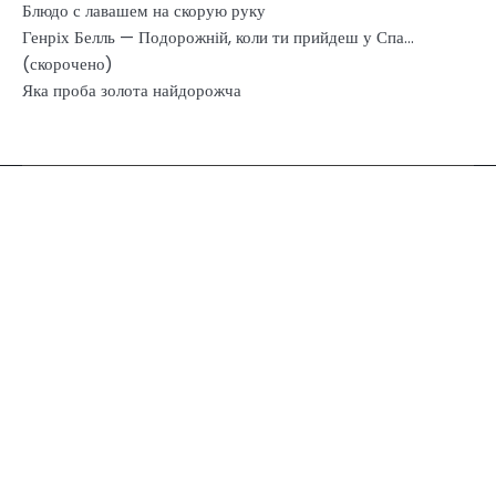
Блюдо с лавашем на скорую руку
Генріх Белль — Подорожній, коли ти прийдеш у Спа…
(скорочено)
Яка проба золота найдорожча