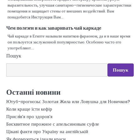
выразительность, улучшая санитарно–гигиенические характеристики
помещения и защищает стены от внешних воздействий. Вам
понадобится Инструкция Вам…
Чем полезен и как заваривать чай каркаде
Чай каркаде в Египте называли напитков фараоном, да и в наше время
он пользуется заслуженной популярностью. Особенно часто его
употребляют…
Пошук
Пошук
Останні новини
Ютуб-прогнозы: Золотая Жила или Ловушка для Новичков?
Коли краще їсти кефір
Прислiв’я про здоров’я
Бисквитное пирожное с апельсиновым суфле
Цікаві факти про Україну на англійській
Як формуються ідеали краси