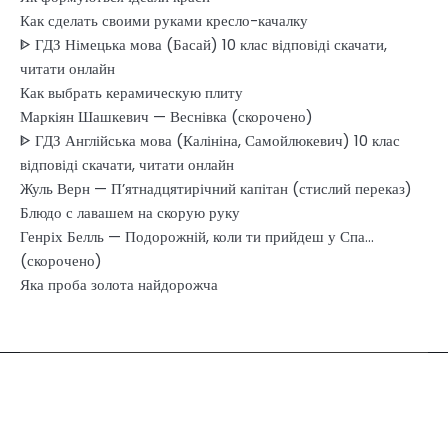
Как сделать своими руками кресло-качалку
ᐈ ГДЗ Німецька мова (Басай) 10 клас відповіді скачати,
читати онлайн
Как выбрать керамическую плиту
Маркіян Шашкевич — Веснівка (скорочено)
ᐈ ГДЗ Англійська мова (Калініна, Самойлюкевич) 10 клас
відповіді скачати, читати онлайн
Жуль Верн — П’ятнадцятирічний капітан (стислий переказ)
Блюдо с лавашем на скорую руку
Генріх Белль — Подорожній, коли ти прийдеш у Спа…
(скорочено)
Яка проба золота найдорожча