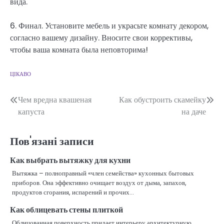
вида.
6. Финал. Установите мебель и украсьте комнату декором,
согласно вашему дизайну. Вносите свои коррективы,
чтобы ваша комната была неповторима!
ЦІКАВО
Навігація
Чем вредна квашеная
Как обустроить скамейку
капуста
на даче
записів
Пов'язані записи
Как выбрать вытяжку для кухни
Вытяжка – полноправный «член семейства» кухонных бытовых
приборов. Она эффективно очищает воздух от дыма, запахов,
продуктов сгорания, испарений и прочих…
Как облицевать стены плиткой
Облицованная поверхность придает интерьеру архитектурную