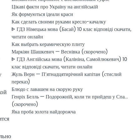
Цікаві факти про Україну на англійській
Як формуються ідеали краси
Как сделать своими руками кресло-качалку
ᐈ ГДЗ Німецька мова (Басай) 10 клас відповіді скачати,
читати онлайн
Как выбрать керамическую плиту
Маркіян Шашкевич — Веснівка (скорочено)
х
ᐈ ГДЗ Англійська мова (Калініна, Самойлюкевич) 10
клас відповіді скачати, читати онлайн
у
Жуль Верн — П’ятнадцятирічний капітан (стислий
переказ)
Блюдо с лавашем на скорую руку
кой
Генріх Белль — Подорожній, коли ти прийдеш у Спа…
(скорочено)
Яка проба золота найдорожча
ится
ельно