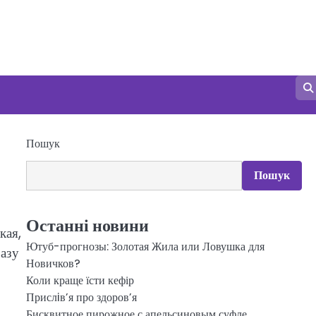
Пошук
Пошук
Останні новини
кая,
Ютуб-прогнозы: Золотая Жила или Ловушка для
разу
Новичков?
Коли краще їсти кефір
Прислiв’я про здоров’я
Бисквитное пирожное с апельсиновым суфле