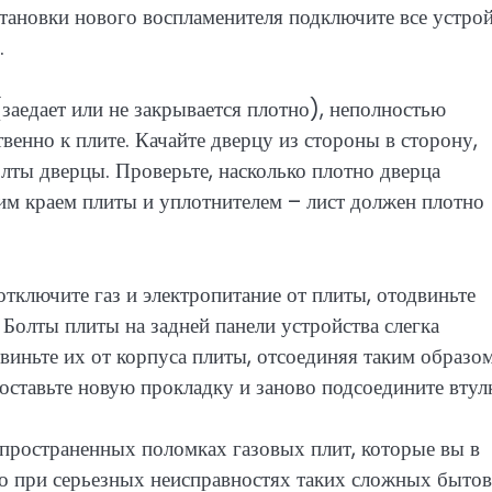
тановки нового воспламенителя подключите все устрой
.
(заедает или не закрывается плотно), неполностью
венно к плите. Качайте дверцу из стороны в сторону,
олты дверцы. Проверьте, насколько плотно дверца
ним краем плиты и уплотнителем – лист должен плотно
отключите газ и электропитание от плиты, отодвиньте
 Болты плиты на задней панели устройства слегка
двиньте их от корпуса плиты, отсоединяя таким образо
оставьте новую прокладку и заново подсоедините втул
спространенных поломках газовых плит, которые вы в
то при серьезных неисправностях таких сложных быто