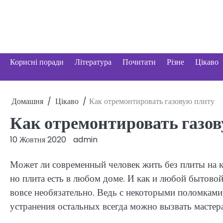
Перейти
до
вмісту
Корисні поради
Література
Почитати
Різне
Цікаво
Домашня
Цікаво
Как отремонтировать газовую плиту
Как отремонтировать газо
10 Жовтня 2020
admin
Может ли современный человек жить без плиты на ку
но плита есть в любом доме. И как и любой бытовой
вовсе необязательно. Ведь с некоторыми поломками 
устранения остальных всегда можно вызвать мастера