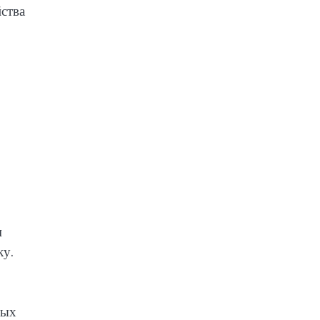
ства
м
ку.
вых