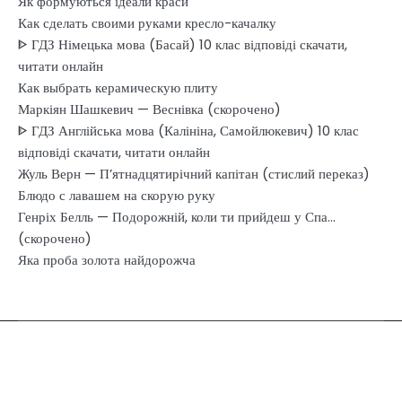
Як формуються ідеали краси
Как сделать своими руками кресло-качалку
ᐈ ГДЗ Німецька мова (Басай) 10 клас відповіді скачати,
читати онлайн
Как выбрать керамическую плиту
Маркіян Шашкевич — Веснівка (скорочено)
ᐈ ГДЗ Англійська мова (Калініна, Самойлюкевич) 10 клас
відповіді скачати, читати онлайн
Жуль Верн — П’ятнадцятирічний капітан (стислий переказ)
Блюдо с лавашем на скорую руку
Генріх Белль — Подорожній, коли ти прийдеш у Спа…
(скорочено)
Яка проба золота найдорожча