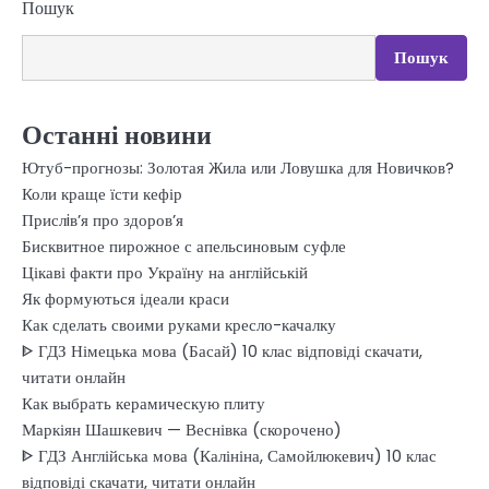
Пошук
Пошук
Останні новини
Ютуб-прогнозы: Золотая Жила или Ловушка для Новичков?
Коли краще їсти кефір
Прислiв’я про здоров’я
Бисквитное пирожное с апельсиновым суфле
Цікаві факти про Україну на англійській
Як формуються ідеали краси
Как сделать своими руками кресло-качалку
ᐈ ГДЗ Німецька мова (Басай) 10 клас відповіді скачати,
читати онлайн
Как выбрать керамическую плиту
Маркіян Шашкевич — Веснівка (скорочено)
ᐈ ГДЗ Англійська мова (Калініна, Самойлюкевич) 10 клас
відповіді скачати, читати онлайн