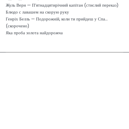
Жуль Верн — П’ятнадцятирічний капітан (стислий переказ)
Блюдо с лавашем на скорую руку
Генріх Белль — Подорожній, коли ти прийдеш у Спа…
(скорочено)
Яка проба золота найдорожча