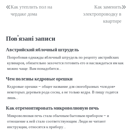
Навігація
Как утеплить пол на
Как заменить
чердаке дома
электропроводку в
записів
квартире
Пов'язані записи
Австрийский яблочный штрудель
Попробовав однажды яблочный штрудель по рецепту австрийских
кулинаров, обязательно захочется готовить его и наслаждаться им как
можно чаще. Вам понадобится…
Чем полезны кедровые орешки
Кедровые орешки – общее название для своеобразных «плодов»
некоторых деревьев рода сосна, а не только кедра. В пищу годятся
лишь…
Как отремонтировать микроволновую печь
Микроволновая печь стала обычным бытовым прибором – и
отношение к ней стало соответствующим. Люди не читают
инструкции, относятся к прибору…